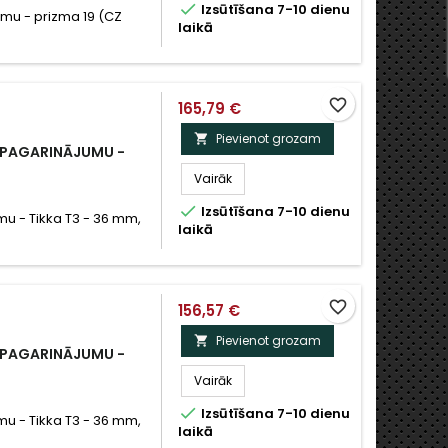

Izsūtīšana 7-10 dienu
umu - prizma 19 (CZ
laikā
favorite_border
165,79 €
Pievienot grozam

 PAGARINĀJUMU -
Vairāk

Izsūtīšana 7-10 dienu
mu - Tikka T3 - 36 mm,
laikā
favorite_border
156,57 €
Pievienot grozam

 PAGARINĀJUMU -
Vairāk

Izsūtīšana 7-10 dienu
mu - Tikka T3 - 36 mm,
laikā