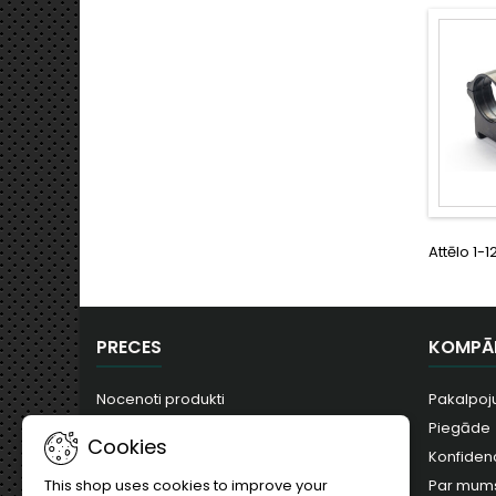
Attēlo 1-
PRECES
KOMPĀ
Nocenoti produkti
Pakalpoj
Jauni produkti
Piegāde
Cookies
Visvairāk pirkts
Konfidenc
Par mum
This shop uses cookies to improve your