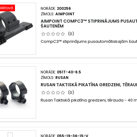
liktavā
NORĀDE:
200256
ZĪMOLS:
AIMPOINT
AIMPOINT COMPC3™ STIPRINĀJUMS PUSA
ŠAUTENĒM
(0)
CompC3™ stiprinājums pusautomātiskajām ša
NORĀDE:
051T-40-6.5
ZĪMOLS:
RUSAN
RUSAN TAKTISKĀ PIKATĪNA GREDZENI, TĒRA
(0)
Rusan Taktiskā pikatīna gredzeni, tērauda - 40
NORĀDE:
055-19-36-15-V