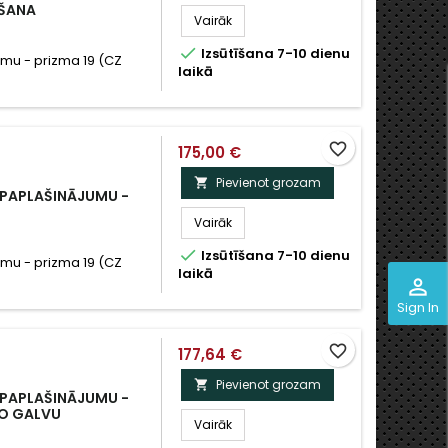
OŠANA
Vairāk

Izsūtīšana 7-10 dienu
umu - prizma 19 (CZ
laikā
favorite_border
175,00 €
Pievienot grozam

 PAPLAŠINĀJUMU -
Vairāk

Izsūtīšana 7-10 dienu
umu - prizma 19 (CZ
laikā
perm_identity
Sign In
favorite_border
177,64 €
Pievienot grozam

 PAPLAŠINĀJUMU -
ELO GALVU
Vairāk