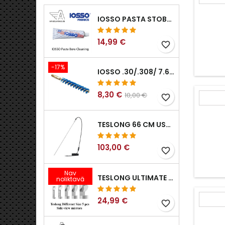
IOSSO PASTA STOBRA TĪRĪŠANAI
14,99 €
favorite_border
-17%
IOSSO .30/.308/ 7.62MM ELIMINATOR BLUE NYFLEX IEROČU URBUMU TĪRĪŠANAS BIRSTES .30/.308/ 7.62MM
8,30 €
10,00 €
favorite_border
TESLONG 66 CM USB BOROSKOPS
103,00 €
favorite_border
Nav
TESLONG ULTIMATE SĀNSKATA ENDOSKOPA SPOGUĻU KOMPLEKTS (5 GAB.)
noliktavā
24,99 €
favorite_border