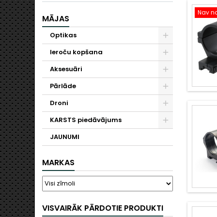
Nav no
MĀJAS
Optikas
Ieroču kopšana
Aksesuāri
Pārlāde
Droni
KARSTS piedāvājums
JAUNUMI
MARKAS
VISVAIRĀK PĀRDOTIE PRODUKTI