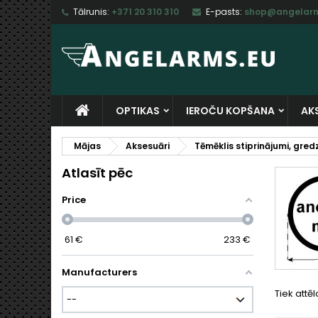
Tālrunis:
+371 20 310 310
E-pasts:
shop@angelarm
M
(
I
I
add_circle_outline
((
Ju
Vē
sa
OPTIKAS
IEROČU KOPŠANA
AK
Mājas
Aksesuāri
Tēmēklis stiprinājumi, gredz
Atlasīt pēc
Price
61
€
233
€
Manufacturers
Tiek attēl