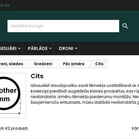
s.eu
y wishlists
(modalTitle))
zveidot vēlmju sarakstu
enākt

Create new list
confirmMessage))
ms jābūt jāienāk savā kontā, lai saglabātu produktus vēlmju
lmju saraksta nosaukums
rakstā.
SESUĀRI
PĀRLĀDE
DRONI
((cancelText))
((modalDeleteText)
Atsaukt
Ienāk
eni, sliedes
Gredzeni
Pēc izmēra
Cits
Atsaukt
Izveidot vēlmju sarakst
Cits
Izbaudiet daudzpusību savā tēmekļa uzstādīšanā ar 
kolekcija piedāvā augstākās klases produktus, kas rūpī
nestandarta izmēru tēmekļa piederumu montāžu. Neatka
šaujamieroču entuziasts, mūsu dažāda nestandarta 
oti 42 produkti.
Kār