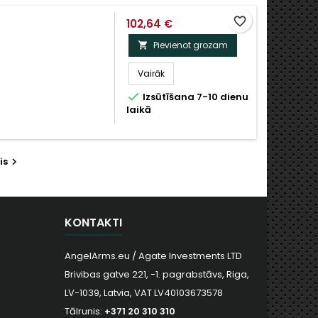
favorite_border
102,64 €
Pievienot grozam

Vairāk

Izsūtīšana 7-10 dienu
laikā
is

KONTAKTI
AngelArms.eu / Agate Investments LTD
Brivibas gatve 221, -1. pagrabstāvs, Riga,
LV-1039, Latvia, VAT LV40103673578
Tālrunis:
+371 20 310 310