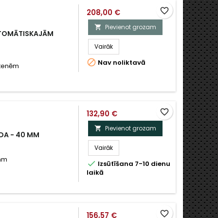
favorite_border
208,00 €
Pievienot grozam

UTOMĀTISKAJĀM
Vairāk

Nav noliktavā
utenēm
favorite_border
132,90 €
Pievienot grozam

UDA - 40 MM
Vairāk
 mm

Izsūtīšana 7-10 dienu
laikā
favorite_border
156,57 €