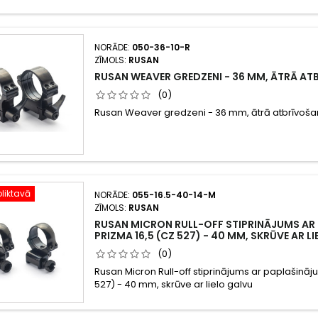
NORĀDE:
050-36-10-R
ZĪMOLS:
RUSAN
RUSAN WEAVER GREDZENI - 36 MM, ĀTRĀ A
(0)
Rusan Weaver gredzeni - 36 mm, ātrā atbrīvoš
liktavā
NORĀDE:
055-16.5-40-14-M
ZĪMOLS:
RUSAN
RUSAN MICRON RULL-OFF STIPRINĀJUMS AR
PRIZMA 16,5 (CZ 527) - 40 MM, SKRŪVE AR L
(0)
Rusan Micron Rull-off stiprinājums ar paplašināj
527) - 40 mm, skrūve ar lielo galvu