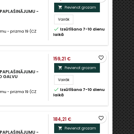
Pievienot grozam

 PAPLAŠINĀJUMU -
Vairāk

Izsūtīšana 7-10 dienu
umu - prizma 19 (CZ
laikā
favorite_border
159,21 €
Pievienot grozam

 PAPLAŠINĀJUMU -
LO GALVU
Vairāk

Izsūtīšana 7-10 dienu
umu - prizma 19 (CZ
laikā
favorite_border
184,21 €
Pievienot grozam

 PAPLAŠINĀJUMU -