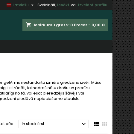

Latviešu
Sveicināti,
Ienākt
vai
Izveidot profilu
×
×
×
×
shopping_cart
Iepirkumu grozs::
0
Preces - 0,00 €
)
t
u
AngelArms nestandarta izmēru gredzenu izvēli. Mūsu
gi izstrādāti, lai nodrošinātu drošu un precīzu
rīgi no tā, vai esat pieredzējis šāvējs vai
gredzeni piedāvā nepieciešamo atbalstu.



tot pēc:
In stock first