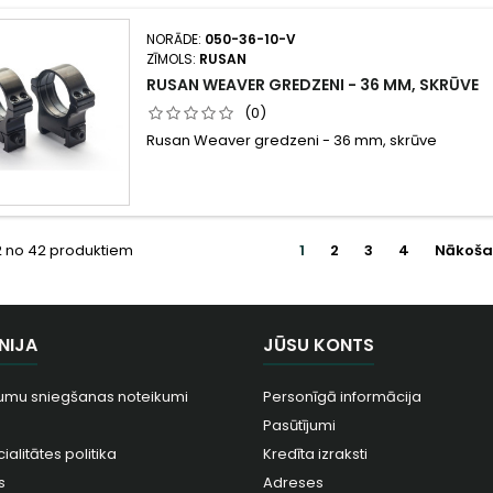
NORĀDE:
050-36-10-V
ZĪMOLS:
RUSAN
RUSAN WEAVER GREDZENI - 36 MM, SKRŪVE
(0)
Rusan Weaver gredzeni - 36 mm, skrūve
12 no 42 produktiem
1
2
3
4
Nākoša
NIJA
JŪSU KONTS
umu sniegšanas noteikumi
Personīgā informācija
Pasūtījumi
ialitātes politika
Kredīta izraksti
s
Adreses