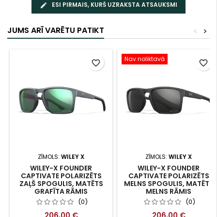
ESI PIRMAIS, KURŠ UZRAKSTA ATSAUKSMI
JUMS ARĪ VARĒTU PATIKT
<
>
Nav noliktavā
favorite_border
favorite_border
ZĪMOLS:
WILEY X
ZĪMOLS:
WILEY X
WILEY-X FOUNDER
WILEY-X FOUNDER
CAPTIVATE POLARIZĒTS
CAPTIVATE POLARIZĒTS
ZAĻŠ SPOGULIS, MATĒTS
MELNS SPOGULIS, MATĒTS
GRAFĪTA RĀMIS
MELNS RĀMIS
(0)
(0)
206,00 €
206,00 €