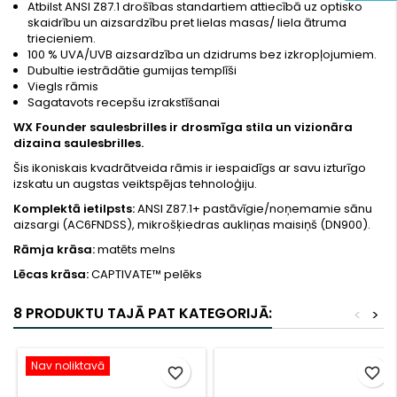
Atbilst ANSI Z87.1 drošības standartiem attiecībā uz optisko
skaidrību un aizsardzību pret lielas masas/ liela ātruma
triecieniem.
100 % UVA/UVB aizsardzība un dzidrums bez izkropļojumiem.
Dubultie iestrādātie gumijas templīši
Viegls rāmis
Sagatavots recepšu izrakstīšanai
WX Founder saulesbrilles ir drosmīga stila un vizionāra
dizaina saulesbrilles.
Šis ikoniskais kvadrātveida rāmis ir iespaidīgs ar savu izturīgo
izskatu un augstas veiktspējas tehnoloģiju.
Komplektā ietilpsts:
ANSI Z87.1+ pastāvīgie/noņemamie sānu
aizsargi (AC6FNDSS), mikrošķiedras aukliņas maisiņš (DN900).
Rāmja krāsa:
matēts melns
Lēcas krāsa:
CAPTIVATE™ pelēks
8 PRODUKTU TAJĀ PAT KATEGORIJĀ:
<
>
Nav noliktavā
favorite_border
favorite_border