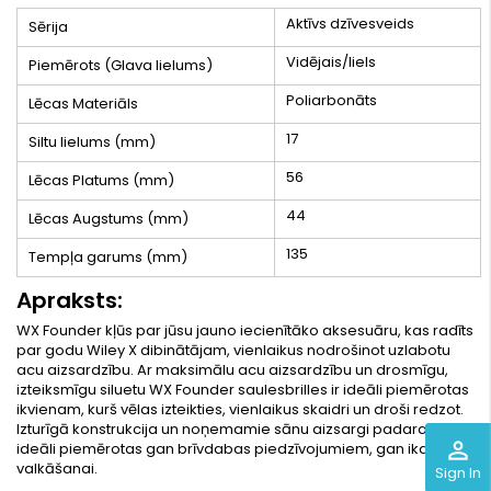
Aktīvs dzīvesveids
Sērija
Vidējais/liels
Piemērots (Glava lielums)
Poliarbonāts
Lēcas Materiāls
17
Siltu lielums (mm)
56
Lēcas Platums (mm)
44
Lēcas Augstums (mm)
135
Tempļa garums (mm)
Apraksts:
WX Founder kļūs par jūsu jauno iecienītāko aksesuāru, kas radīts
par godu Wiley X dibinātājam, vienlaikus nodrošinot uzlabotu
acu aizsardzību. Ar maksimālu acu aizsardzību un drosmīgu,
izteiksmīgu siluetu WX Founder saulesbrilles ir ideāli piemērotas
ikvienam, kurš vēlas izteikties, vienlaikus skaidri un droši redzot.
Izturīgā konstrukcija un noņemamie sānu aizsargi padara tās
perm_identity
ideāli piemērotas gan brīvdabas piedzīvojumiem, gan ikdienas
valkāšanai.
Sign In