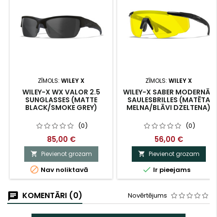
ZĪMOLS:
WILEY X
ZĪMOLS:
WILEY X
WILEY-X WX VALOR 2.5
WILEY-X SABER MODERNĀS
SUNGLASSES (MATTE
SAULESBRILLES (MATĒTA
BLACK/SMOKE GREY)
MELNA/BLĀVI DZELTENA)
(0)
(0)
85,00 €
56,00 €
Pievienot grozam
Pievienot grozam




Nav noliktavā
Ir pieejams
KOMENTĀRI (0)
Novērtējums