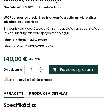
Norāde
AC6FND02
Zīmols
Wiley X
WX Founder saulesbrilles ir drosmīga stila un vizionāra
dizaina saulesbrilles.
Šis ikoniskais kvadrātveida rāmis ir iespaidīgs ar savu izturīgo
izskatu un augstas veiktspējas tehnoloģiju.
Rāmja krāsa:
matēts melns
Lēcas krāsa:
CAPTIVATE™ pelēks
140,00 €
AR PVN
Pievienot grozam
Daudzums


Noliktavā pēdējās preces
APRAKSTS
PRODUKTA DETAĻAS
Specifikācija: