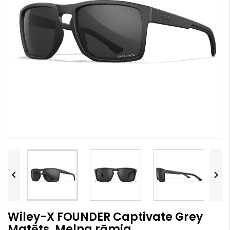


Wiley-X FOUNDER Captivate Grey
Matēts, Melna rāmja