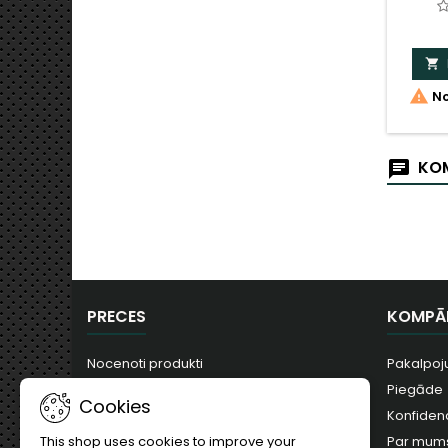


No
KOM
PRECES
KOMPĀ
Nocenoti produkti
Pakalpoj
Jauni produkti
Piegāde
Cookies
Visvairāk pirkts
Konfidenc
Par mum
This shop uses cookies to improve your