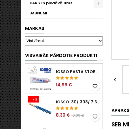
KARSTS piedāvājums
JAUNUMI
MARKAS
VISVAIRĀK PĀRDOTIE PRODUKTI
IOSSO PASTA STOBRA TĪRĪŠANAI

14,99 €
favorite_border
-17%
IOSSO .30/.308/ 7.62MM ELIMINATOR BLUE NYFLEX IEROČU URBUMU TĪRĪŠANAS BIRSTES .30/.308/ 7.62MM
APRAK
8,30 €
10,00 €
favorite_border
SEB M