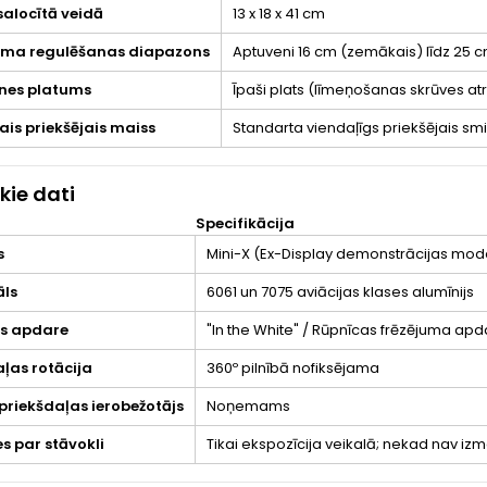
salocītā veidā
13 x 18 x 41 cm
ma regulēšanas diapazons
Aptuveni 16 cm (zemākais) līdz 25 c
nes platums
Īpaši plats (līmeņošanas skrūves a
ais priekšējais maiss
Standarta viendaļīgs priekšējais sm
kie dati
Specifikācija
s
Mini-X (Ex-Display demonstrācijas mode
āls
6061 un 7075 aviācijas klases alumīnijs
s apdare
"In the White" / Rūpnīcas frēzējuma ap
ļas rotācija
360º pilnībā nofiksējama
priekšdaļas ierobežotājs
Noņemams
s par stāvokli
Tikai ekspozīcija veikalā; nekad nav iz