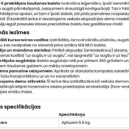
-X priekšējais šaušanas balsts
nodrošina leģendāro, īpaši vienmērīg
augsti pārnēsājamā, ceļojumiem draudzīgā konfigurācijā. Tas ir frēzē
frēzējuma apdari, un tam ir īpaši stabils, ļoti plats pamatnes nosp
rā: Šī konkrētā ierīce ir nevainojams veikala ekspozīcijas demo modeli
spēju iegūt pasaules klases precizitātes balstu bez gaidīšanas rindā.
nās iezīmes
ālā kursorsviras vadība:
Izstrādāta, lai nodrošinātu plūstošu, aug
u, kas neatpaliek no slavenā pilna izmēra SEB NEO balsta.
ēja un maināma darbība:
Pilnībā abpusējs (ambidextrous) dizains, k
viras kustībā "uz augšu ir uz augšu", vai apgrieztā "uz augšu ir uz leju
otējoša augšdaļa:
Balsta augšdaļa rotē par pilniem 360 grādiem un dr
em šaušanas galdiem un mērķu izvietojumiem.
āma pamatne ceļojumiem:
Aprīkots ar standarta kompaktu salokāmu
ršotu transportēšanu uz un no sacensībām.
nojams demo stāvoklis:
Šī ierīce tika izstādīta tikai kā veikala demo
ktācijā ietilpst noņemams laides priekšdaļas ierobežotājs (fore-end 
jais smilšu maiss.
ās specifikācijas
Specifikācija
vars
Aptuveni 5.6 kg