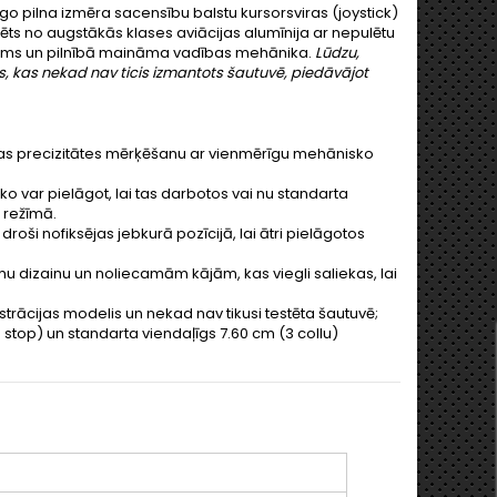
o pilna izmēra sacensību balstu kursorsviras (joystick)
ts no augstākās klases aviācijas alumīnija ar nepulētu
iedums un pilnībā maināma vadības mehānika.
Lūdzu,
s, kas nekad nav ticis izmantots šautuvē, piedāvājot
stas precizitātes mērķēšanu ar vienmērīgu mehānisko
o var pielāgot, lai tas darbotos vai nu standarta
" režīmā.
oši nofiksējas jebkurā pozīcijā, lai ātri pielāgotos
 dizainu un noliecamām kājām, kas viegli saliekas, lai
nstrācijas modelis un nekad nav tikusi testēta šautuvē;
stop) un standarta viendaļīgs 7.60 cm (3 collu)