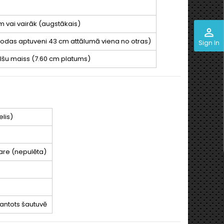
m vai vairāk (augstākais)
perm_identity
trodas aptuveni 43 cm attālumā viena no otras)
Sign In
ilšu maiss (7.60 cm platums)
lis)
dare (nepulēta)
mantots šautuvē