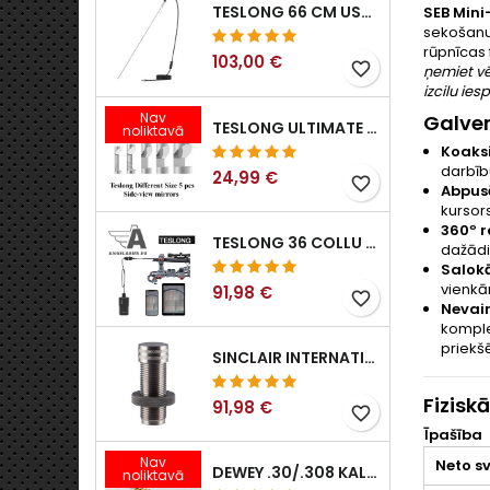
TESLONG 66 CM USB BOROSKOPS
SEB Mini
sekošanu 
rūpnīcas 
103,00 €
favorite_border
ņemiet vē
izcilu ie
Nav
Galve
TESLONG ULTIMATE SĀNSKATA ENDOSKOPA SPOGUĻU KOMPLEKTS (5 GAB.)
noliktavā
Koaksi
darbīb
24,99 €
favorite_border
Abpus
kursors
360º r
TESLONG 36 COLLU / 92 CM WIFI ELASTĪGS BOROSKOPS IPHONE IPAD ANDRIOD AR WIFI ADAPTERI
dažādi
Salok
vienkā
91,98 €
favorite_border
Nevai
komple
priekšē
SINCLAIR INTERNATIONAL II PAAUDZES EKSPANDERI
Fizisk
91,98 €
favorite_border
Īpašība
Nav
Neto s
DEWEY .30/.308 KALIBRA BRONZAS ŠAUTENES BIRSTE. B-30 MODELIS
noliktavā