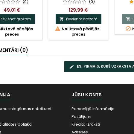
(0)
(0)
49,01 €
129,99 €
Pievienot grozam
Pievienot grozam




liktavā pēdējās
Noliktavā pēdējās
N
preces
preces
ENTĀRI (0)
ESI PIRMAIS, KURŠ UZRAKSTA
NIJA
JŪSU KONTS
umu sniegšanas noteikumi
Personīgā informācija
Pasūtījumi
ialitātes politika
Kredīta izraksti
s
Adreses