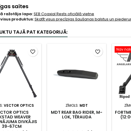
gas saites
lā ražotāja lapa:
SEB Coaxial Rests oficiālā vietne
 visus produktus:
Skatīt visus precīzijas šaušanas balstus un piede
UKTU TAJĀ PAT KATEGORIJĀ:
Nav nol
favorite_border
favorite_border
S:
VECTOR OPTICS
ZĪMOLS:
MDT
ZĪM
ECTOR OPTICS
MDT REAR BAG RIDER, M-
FORTME
KSTAD WEAVER
LOK, TĒRAUDA
(12:0
INĀJUMA DIVKĀJIS
39-67CM