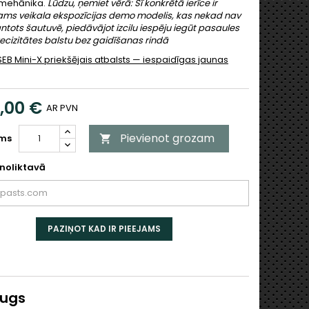
 mehānika.
Lūdzu, ņemiet vērā: Šī konkrētā ierīce ir
ams veikala ekspozīcijas demo modelis, kas nekad nav
antots šautuvē, piedāvājot izcilu iespēju iegūt pasaules
ecizitātes balstu bez gaidīšanas rindā
EB Mini-X priekšējais atbalsts — iespaidīgas jaunas
0,00 €
AR PVN
Pievienot grozam
ms

noliktavā
PAZIŅOT KAD IR PIEEJAMS
augs