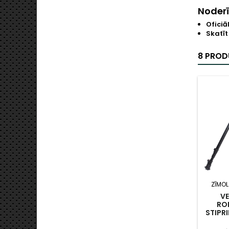
Noderī
Oficiā
Skatīt
8 PROD
ZĪMOL
V
RO
STIPR