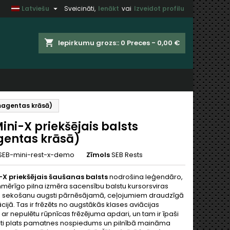

Latviešu
Sveicināti,
Ienākt
vai
Izveidot profilu
×
×
×
shopping_cart
Iepirkumu grozs::
0
Preces - 0,00 €
t
(magentas krāsā)
u
ini-X priekšējais balsts
entas krāsā)
SEB-mini-rest-x-demo
Zīmols
SEB Rests
-X priekšējais šaušanas balsts
nodrošina leģendāro,
enmērīgo pilna izmēra sacensību balstu kursorsviras
k) sekošanu augsti pārnēsājamā, ceļojumiem draudzīgā
cijā. Tas ir frēzēts no augstākās klases aviācijas
 ar nepulētu rūpnīcas frēzējuma apdari, un tam ir īpaši
 ļoti plats pamatnes nospiedums un pilnībā maināma