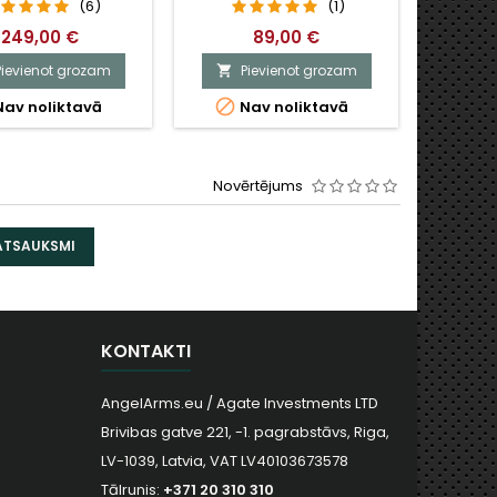
(6)
(1)
249,00 €
89,00 €
Pievienot grozam
Pievienot grozam
P




av noliktavā
Nav noliktavā
N
Novērtējums
 ATSAUKSMI
KONTAKTI
AngelArms.eu / Agate Investments LTD
Brivibas gatve 221, -1. pagrabstāvs, Riga,
LV-1039, Latvia, VAT LV40103673578
Tālrunis:
+371 20 310 310