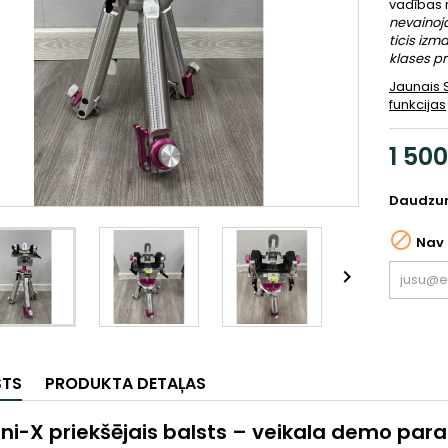
vadības
nevainoj
ticis izm
klases pr
Jaunais S
funkcijas
1 50
Daudzu

Nav 

STS
PRODUKTA DETAĻAS
ini-X priekšējais balsts – veikala demo par