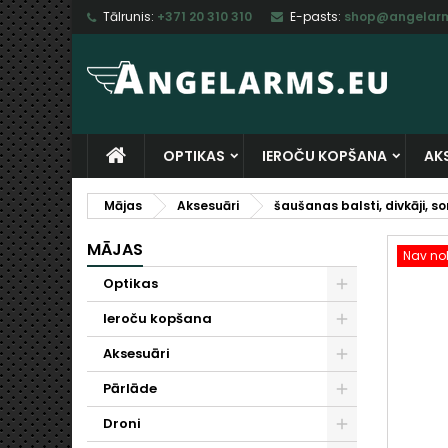
Tālrunis:
+371 20 310 310
E-pasts:
shop@angelarm
M
I
I
add_circle_outline
Ju
Vē
sa
OPTIKAS
IEROČU KOPŠANA
AK
Mājas
Aksesuāri
šaušanas balsti, divkāji, 
MĀJAS
Nav nol
Optikas
Ieroču kopšana
Aksesuāri
Pārlāde
Droni