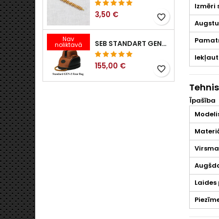
Izmēri 
3,50 €
favorite_border
Augstu
Nav
Pamat
SEB STANDART GEN-2 ŠAUŠANAS ATBALSTA MAISS - 1 CM, 1. 25 CM, 1,.6 CM, 1.9 CM, 2.25 CM VAI 2.5 CM
noliktavā
Iekļaut
155,00 €
favorite_border
Tehnis
Īpašība
Modeli
Materi
Virsma
Augšda
Laides 
Piezīme