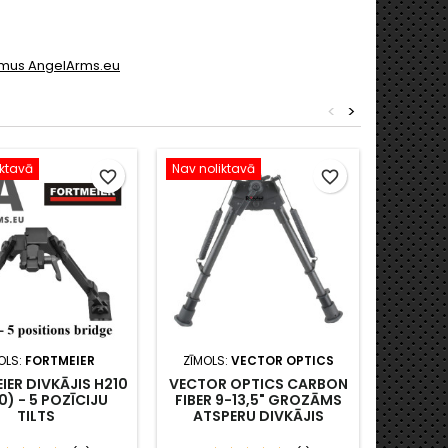
rumus AngelArms.eu
<
>
iktavā
Nav noliktavā
Nav noli
favorite_border
favorite_border
OLS:
FORTMEIER
ZĪMOLS:
VECTOR OPTICS
ZĪM
IER DIVKĀJIS H210
VECTOR OPTICS CARBON
FORTME
0) - 5 POZĪCIJU
FIBER 9-13,5" GROZĀMS
(6:00) -
TILTS
ATSPERU DIVKĀJIS