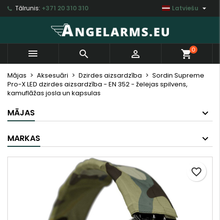

Tālrunis:
+371 20 310 310
Latviešu
×
×
×
My wishlists
Izveidot vēlmju sarakstu
Ienākt
Create new list
add_circle_outline
Jums jābūt jāienāk savā kontā, lai saglabātu
Vēlmju saraksta nosaukums
0



shopping_cart
produktus vēlmju sarakstā.
Mājas
Aksesuāri
Dzirdes aizsardzība
Sordin Supreme
Pro-X LED dzirdes aizsardzība - EN 352 - želejas spilvens,
Atsaukt
Ienākt
kamuflāžas josla un kapsulas
Atsaukt
Izveidot vēlmju sarakstu
MĀJAS
MARKAS
favorite_border