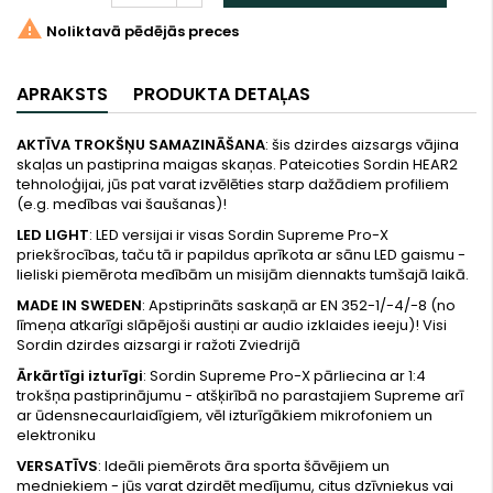

Noliktavā pēdējās preces
APRAKSTS
PRODUKTA DETAĻAS
AKTĪVA TROKŠŅU SAMAZINĀŠANA
: šis dzirdes aizsargs vājina
skaļas un pastiprina maigas skaņas. Pateicoties Sordin HEAR2
tehnoloģijai, jūs pat varat izvēlēties starp dažādiem profiliem
(e.g. medības vai šaušanas)!
LED LIGHT
: LED versijai ir visas Sordin Supreme Pro-X
priekšrocības, taču tā ir papildus aprīkota ar sānu LED gaismu -
lieliski piemērota medībām un misijām diennakts tumšajā laikā.
MADE IN SWEDEN
: Apstiprināts saskaņā ar EN 352-1/-4/-8 (no
līmeņa atkarīgi slāpējoši austiņi ar audio izklaides ieeju)! Visi
Sordin dzirdes aizsargi ir ražoti Zviedrijā
Ārkārtīgi izturīgi
: Sordin Supreme Pro-X pārliecina ar 1:4
trokšņa pastiprinājumu - atšķirībā no parastajiem Supreme arī
ar ūdensnecaurlaidīgiem, vēl izturīgākiem mikrofoniem un
elektroniku
VERSATĪVS
: Ideāli piemērots āra sporta šāvējiem un
medniekiem - jūs varat dzirdēt medījumu, citus dzīvniekus vai