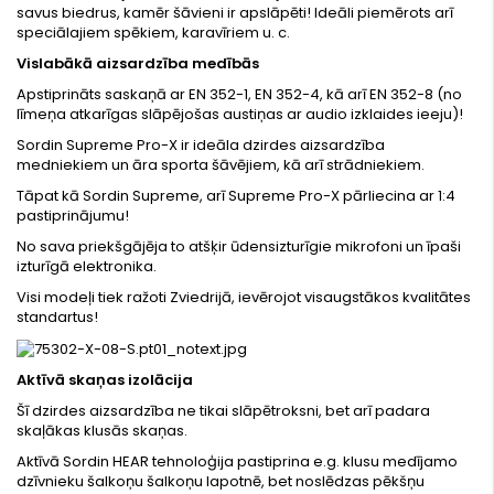
savus biedrus, kamēr šāvieni ir apslāpēti! Ideāli piemērots arī
speciālajiem spēkiem, karavīriem u. c.
Vislabākā aizsardzība medībās
Apstiprināts saskaņā ar EN 352-1, EN 352-4, kā arī EN 352-8 (no
līmeņa atkarīgas slāpējošas austiņas ar audio izklaides ieeju)!
Sordin Supreme Pro-X ir ideāla dzirdes aizsardzība
medniekiem un āra sporta šāvējiem, kā arī strādniekiem.
Tāpat kā Sordin Supreme, arī Supreme Pro-X pārliecina ar 1:4
pastiprinājumu!
No sava priekšgājēja to atšķir ūdensizturīgie mikrofoni un īpaši
izturīgā elektronika.
Visi modeļi tiek ražoti Zviedrijā, ievērojot visaugstākos kvalitātes
standartus!
Aktīvā skaņas izolācija
Šī dzirdes aizsardzība ne tikai slāpētroksni, bet arī padara
skaļākas klusās skaņas.
Aktīvā Sordin HEAR tehnoloģija pastiprina e.g. klusu medījamo
dzīvnieku šalkoņu šalkoņu lapotnē, bet noslēdzas pēkšņu