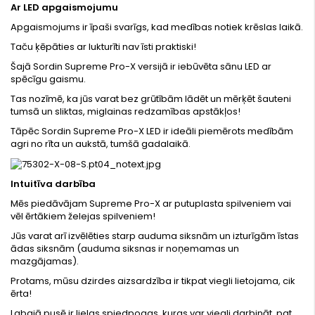
Ar LED apgaismojumu
Apgaismojums ir īpaši svarīgs, kad medības notiek krēslas laikā.
Taču ķēpāties ar lukturīti nav īsti praktiski!
Šajā Sordin Supreme Pro-X versijā ir iebūvēta sānu LED ar
spēcīgu gaismu.
Tas nozīmē, ka jūs varat bez grūtībām lādēt un mērķēt šauteni
tumsā un sliktas, miglainas redzamības apstākļos!
Tāpēc Sordin Supreme Pro-X LED ir ideāli piemērots medībām
agri no rīta un aukstā, tumšā gadalaikā.
Intuitīva darbība
Mēs piedāvājam Supreme Pro-X ar putuplasta spilveniem vai
vēl ērtākiem želejas spilveniem!
Jūs varat arī izvēlēties starp auduma siksnām un izturīgām īstas
ādas siksnām (auduma siksnas ir noņemamas un
mazgājamas).
Protams, mūsu dzirdes aizsardzība ir tikpat viegli lietojama, cik
ērta!
Labajā pusē ir lielas spiedpogas, kuras var viegli darbināt, pat