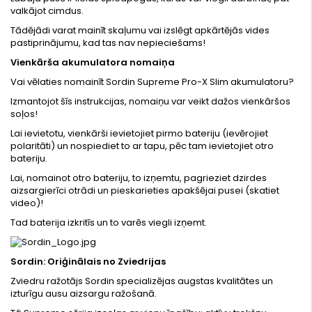
valkājot cimdus.
Tādējādi varat mainīt skaļumu vai izslēgt apkārtējās vides
pastiprinājumu, kad tas nav nepieciešams!
Vienkārša akumulatora nomaiņa
Vai vēlaties nomainīt Sordin Supreme Pro-X Slim akumulatoru?
Izmantojot šīs instrukcijas, nomaiņu var veikt dažos vienkāršos
soļos!
Lai ievietotu, vienkārši ievietojiet pirmo bateriju (ievērojiet
polaritāti) un nospiediet to ar tapu, pēc tam ievietojiet otro
bateriju.
Lai, nomainot otro bateriju, to izņemtu, pagrieziet dzirdes
aizsargierīci otrādi un pieskarieties apakšējai pusei (skatiet
video)!
Tad baterija izkritīs un to varēs viegli izņemt.
Sordin: Oriģinālais no Zviedrijas
Zviedru ražotājs Sordin specializējas augstas kvalitātes un
izturīgu ausu aizsargu ražošanā.