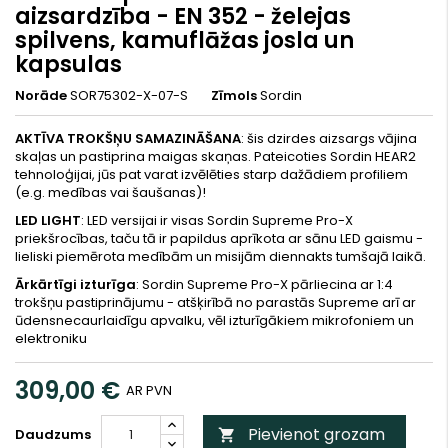
aizsardzība - EN 352 - želejas
spilvens, kamuflāžas josla un
kapsulas
Norāde
SOR75302-X-07-S
Zīmols
Sordin
AKTĪVA TROKŠŅU SAMAZINĀŠANA
: šis dzirdes aizsargs vājina
skaļas un pastiprina maigas skaņas. Pateicoties Sordin HEAR2
tehnoloģijai, jūs pat varat izvēlēties starp dažādiem profiliem
(e.g. medības vai šaušanas)!
LED LIGHT
: LED versijai ir visas Sordin Supreme Pro-X
priekšrocības, taču tā ir papildus aprīkota ar sānu LED gaismu -
lieliski piemērota medībām un misijām diennakts tumšajā laikā.
Ārkārtīgi izturīga
: Sordin Supreme Pro-X pārliecina ar 1:4
trokšņu pastiprinājumu - atšķirībā no parastās Supreme arī ar
ūdensnecaurlaidīgu apvalku, vēl izturīgākiem mikrofoniem un
elektroniku
309,00 €
AR PVN
Pievienot grozam
Daudzums
