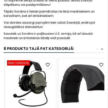
Tā Supreme sērija izceļas ar vienu īpašību: aktīvu trokšņu
slāpēšanu vai pastiprināšanu!
Tāpēc Sordins ir lieliski piemērotas ne tikai medniekiem un
karavīriem, bet arī strādniekiem.
Visi dzirdes aizsargi joprojām tiek ražoti Zviedrijā, ievērojot
visaugstākos standartus!
Savulaik uz Sordins ir paļāvusies U.S. armija, kā arī daudzi
mednieki un brīvdabas šāvēji visā pasaulē.
8 PRODUKTU TAJĀ PAT KATEGORIJĀ:
<
>
Nav noliktavā
favorite_border
favorite_border