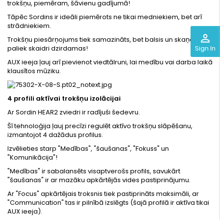
trokšņu, piemēram, šāvienu gadījumā!
Tāpēc Sordins ir ideāli piemērots ne tikai medniekiem, bet arī
strādniekiem.
perm_identity
Trokšņu piesārņojums tiek samazināts, bet balsis un skaņas
paliek skaidri dzirdamas!
Sign In
AUX ieeja ļauj arī pievienot viedtālruni, lai medību vai darba laikā
klausītos mūziku.
4 profili aktīvai trokšņu izolācijai
Ar Sordin HEAR2 zviedri ir radījuši šedevru.
Šī tehnoloģija ļauj precīzi regulēt aktīvo trokšņu slāpēšanu,
izmantojot 4 dažādus profilus.
Izvēlieties starp "Medības", "šaušanas", "Fokuss" un
"Komunikācija"!
"Medības" ir sabalansēts visaptverošs profils, savukārt
"šaušanas" ir ar mazāku apkārtējās vides pastiprinājumu.
Ar "Focus" apkārtējais troksnis tiek pastiprināts maksimāli, ar
"Communication" tas ir pilnībā izslēgts (šajā profilā ir aktīva tikai
AUX ieeja).