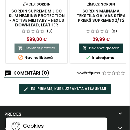
ZĪMOLS:
SORDIN
ZĪMOLS:
SORDIN
SORDIN SUPREME MIL CC
SORDIN MAINĀMĀ
SLIM HEARING PROTECTION
TEKSTILA GALVAS STĪPA
- ACTIVE MILITARY - NEXUS
PRIEKŠ SUPREME X2/T2
DOWNLEAD, LEATHER
STRAP & GREEN CAPSULE
(0)
(0)
599,00 €
29,99 €
Pievienot grozam
Pievienot grozam




Nav noliktavā
Ir pieejams
KOMENTĀRI (0)
Novērtējums
ESI PIRMAIS, KURŠ UZRAKSTA ATSAUKSMI

PRECES
Cookies

KOMPĀNIJA