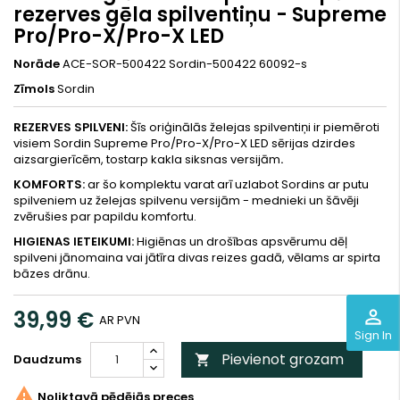
rezerves gēla spilventiņu - Supreme
Pro/Pro-X/Pro-X LED
Norāde
ACE-SOR-500422 Sordin-500422 60092-s
Zīmols
Sordin
REZERVES SPILVENI:
Šīs oriģinālās želejas spilventiņi ir piemēroti
visiem Sordin Supreme Pro/Pro-X/Pro-X LED sērijas dzirdes
aizsargierīcēm, tostarp kakla siksnas versijām
.
KOMFORTS:
ar šo komplektu varat arī uzlabot Sordins ar putu
spilveniem uz želejas spilvenu versijām - mednieki un šāvēji
zvērušies par papildu komfortu.
HIGIENAS IETEIKUMI:
Higiēnas un drošības apsvērumu dēļ
spilveni jānomaina vai jātīra divas reizes gadā, vēlams ar spirta
bāzes drānu.
perm_identity
39,99 €
AR PVN
Sign In
Pievienot grozam
Daudzums


Noliktavā pēdējās preces