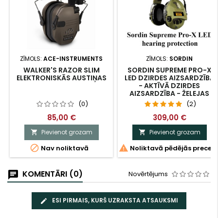
ZĪMOLS:
ACE-INSTRUMENTS
ZĪMOLS:
SORDIN
WALKER'S RAZOR SLIM
SORDIN SUPREME PRO-X
ELEKTRONISKĀS AUSTIŅAS
LED DZIRDES AIZSARDZĪBA
- AKTĪVĀ DZIRDES
AIZSARDZĪBA - ŽELEJAS
SPILVENS, CAMO BAND &
(0)
(2)
CAMO CAPSULE 2023
MODE
85,00 €
309,00 €
Pievienot grozam
Pievienot grozam




Nav noliktavā
Noliktavā pēdējās preces
KOMENTĀRI (0)
Novērtējums
ESI PIRMAIS, KURŠ UZRAKSTA ATSAUKSMI