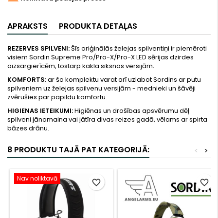
APRAKSTS
PRODUKTA DETAĻAS
REZERVES SPILVENI:
Šīs oriģinālās želejas spilventiņi ir piemēroti
visiem Sordin Supreme Pro/Pro-X/Pro-X LED sērijas dzirdes
aizsargierīcēm, tostarp kakla siksnas versijām
.
KOMFORTS:
ar šo komplektu varat arī uzlabot Sordins ar putu
spilveniem uz želejas spilvenu versijām - mednieki un šāvēji
zvērušies par papildu komfortu.
HIGIENAS IETEIKUMI:
Higiēnas un drošības apsvērumu dēļ
spilveni jānomaina vai jātīra divas reizes gadā, vēlams ar spirta
bāzes drānu.
8 PRODUKTU TAJĀ PAT KATEGORIJĀ:
<
>
Nav noliktavā
favorite_border
favorite_border