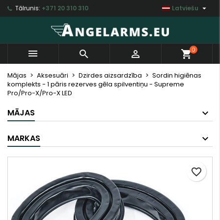

Tālrunis:
+371 20 310 310
Latviešu
×
×
×
My wishlists
Izveidot vēlmju sarakstu
Ienākt
Create new list
add_circle_outline
Jums jābūt jāienāk savā kontā, lai saglabātu
Vēlmju saraksta nosaukums
0



shopping_cart
produktus vēlmju sarakstā.
Mājas
Aksesuāri
Dzirdes aizsardzība
Sordin higiēnas
komplekts - 1 pāris rezerves gēla spilventiņu - Supreme
Atsaukt
Ienākt
Pro/Pro-X/Pro-X LED
Atsaukt
Izveidot vēlmju sarakstu
MĀJAS
MARKAS
favorite_border