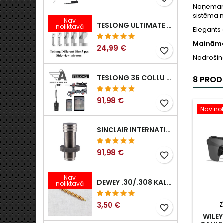
Noņemama 
sistēma 
Nav
TESLONG ULTIMATE SĀNSKATA ENDOSKOPA SPOGUĻU KOMPLEKTS (5 GAB.)
noliktavā
Elegants 
Maināma
24,99 €
favorite_border
Nodrošina
TESLONG 36 COLLU / 92 CM WIFI ELASTĪGS BOROSKOPS IPHONE IPAD ANDRIOD AR WIFI ADAPTERI
8 PROD
91,98 €
favorite_border
Nav nol
SINCLAIR INTERNATIONAL II PAAUDZES EKSPANDERI
91,98 €
favorite_border
Nav
DEWEY .30/.308 KALIBRA BRONZAS ŠAUTENES BIRSTE. B-30 MODELIS
noliktavā
3,50 €
Z
favorite_border
WILEY