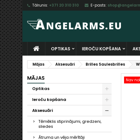
Tālrunis:
+371 20 310 310
E-pasts:
shop@angelarm
M
I
I
add_circle_outline
Ju
Vē
sa
OPTIKAS
IEROČU KOPŠANA
AK
Mājas
Aksesuāri
Brilles Saulesbrilles
W
MĀJAS
Nav nol
Optikas
Ieroču kopšana
Aksesuāri
Tēmēklis stiprinājumi, gredzeni,
sliedes
Ātruma un vēja mērītāji