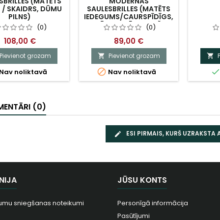
SBRILLES (MATĒTS
MODERNAS
 / SKAIDRS, DŪMU
SAULESBRILLES (MATĒTS
PILNS)
IEDEGUMS/CAURSPĪDĪGS,
DŪMU PELĒKS, GAIŠI
(0)
(0)
RŪSGS)
108,00 €
89,00 €
Pievienot grozam
Pievienot grozam



Nav noliktavā
Nav noliktavā
ENTĀRI (0)
ESI PIRMAIS, KURŠ UZRAKSTA
NIJA
JŪSU KONTS
umu sniegšanas noteikumi
Personīgā informācija
Pasūtījumi