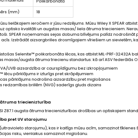
va materiāls
Polikarbonāta
zmērs (mm)
18
jūsu lielākajiem ieročiem ir jūsu redzējums. Mūsu Wiley X SPEAR atbil
 uz optisko kvalitāti un augstas masas/ liela ātruma triecieniem. Nerau
stoši. SPEAR noņemamais sejas dobuma blīvējums palīdz nodrošināt p
 acīs. Izstrādāt aizsargbrilles drosmīgajiem vīriešiem un sievietēm, k
tošas Selenite™ polikarbonāta lēcas, kas atbilst MIL-PRF-32432A balli
s masas/augsta ātruma triecienu standartus: kā arī ASV federālās OSH
UVA/UVB aizsardzība ar caurspīdīgumu bez izkropļojumiem
l™ lēcu pārklājums ir izturīgs pret skrāpējumiem
lēcas pārklājums nodrošina aizsardzību pret miglošanos
ts redzamības brillēm (NVG) saderīgs gluds dizains
ātruma triecienizturība
NSI Z87.1 augsta ātruma triecienizturības drošības un optiskajiem stan
ība pret UV starojumu
(ultravioleto starojumu), kas ir kaitīgs mūsu acīm, samazinot tīklene
ijas risku, vienlaikus samazinot miglošanu.