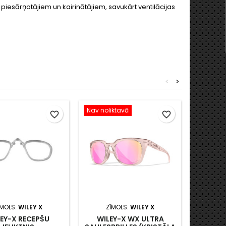
iesārņotājiem un kairinātājiem, savukārt ventilācijas
<
>
Nav noliktavā
favorite_border
favorite_border
ĪMOLS:
WILEY X
ZĪMOLS:
WILEY X
ZĪ
EY-X RECEPŠU
WILEY-X WX ULTRA
WILEY