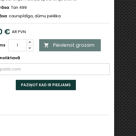
rāsa
: Tan 499
rāsa
: caurspīdīga, dūmu pelēka
0 €
AR PVN
Pievienot grozam
ms

noliktavā
PAZIŅOT KAD IR PIEEJAMS