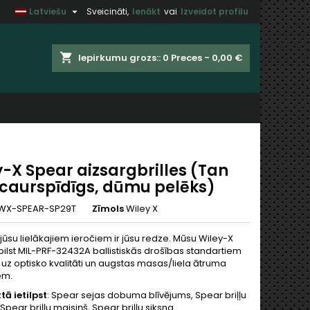

Latviešu
Sveicināti,
Ienākt
vai
Izveidot profilu
×
×
×
shopping_cart
Iepirkumu grozs::
0
Preces - 0,00 €
t
u
-X Spear aizsargbrilles (Tan
 caurspīdīgs, dūmu pelēks)
WX-SPEAR-SP29T
Zīmols
Wiley X
jūsu lielākajiem ieročiem ir jūsu redze. Mūsu Wiley-X
bilst MIL-PRF-32432A ballistiskās drošības standartiem
 uz optisko kvalitāti un augstas masas/liela ātruma
iem.
ā ietilpst
: Spear sejas dobuma blīvējums, Spear briļļu
pear briļļu maisiņš, Spear briļļu siksna.