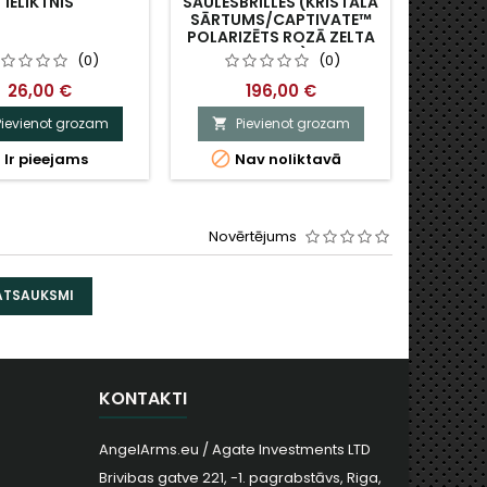
IELIKTNIS
SAULESBRILLES (KRISTĀLA
SAULES
SĀRTUMS/CAPTIVATE™
MELN
POLARIZĒTS ROZĀ ZELTA
POLARI
TONIS)
(0)
(0)
26,00 €
196,00 €
Pievienot grozam
Pievienot grozam
P





Ir pieejams
Nav noliktavā
Novērtējums
 ATSAUKSMI
KONTAKTI
AngelArms.eu / Agate Investments LTD
Brivibas gatve 221, -1. pagrabstāvs, Riga,