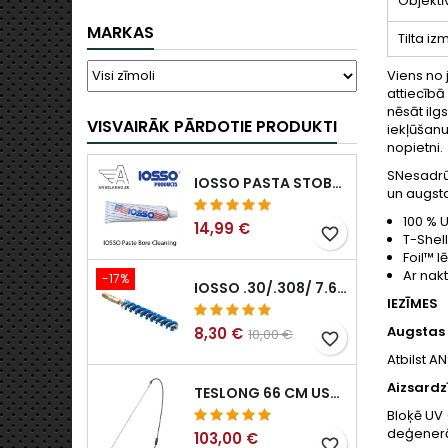
Objektī
MARKAS
Tilta i
Viens no 
attiecībā
nēsāt ilg
VISVAIRĀK PĀRDOTIE PRODUKTI
iekļūšanu
nopietni.
SNesadrūs
IOSSO PASTA STOBRA TĪRĪŠANAI
un augsta
100 % 
14,99 €
favorite_border
T-Shel
Foil™ 
Ar nak
-17%
IOSSO .30/.308/ 7.62MM ELIMINATOR BLUE NYFLEX IEROČU URBUMU TĪRĪŠANAS BIRSTES .30/.308/ 7.62MM
IEZĪMES
Augstas 
8,30 €
10,00 €
favorite_border
Atbilst A
Aizsardz
TESLONG 66 CM USB BOROSKOPS
Bloķē UV 
deģenerāc
103,00 €
favorite_border