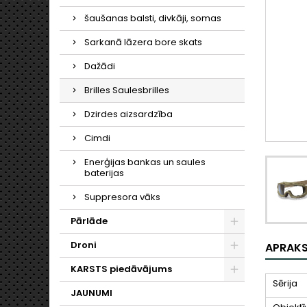
šaušanas balsti, divkāji, somas
Sarkanā lāzera bore skats
Dažādi
Brilles Saulesbrilles
Dzirdes aizsardzība
Cimdi
Enerģijas bankas un saules
baterijas
Suppresora vāks
Pārlāde
Droni
APRAK
KARSTS piedāvājums
Sērija
JAUNUMI