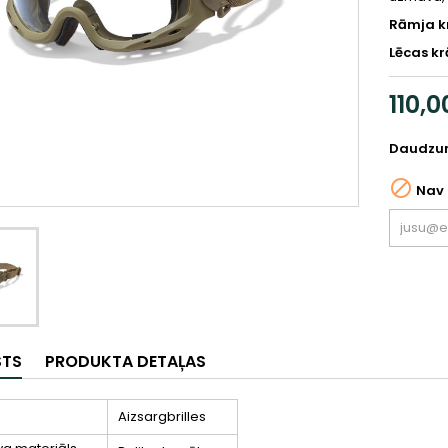
Rāmja k
Lēcas k
110,0
Daudzu

Nav 
STS
PRODUKTA DETAĻAS
Aizsargbrilles