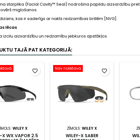
starplika (Facial Cavity™ Seal) nodrošina papildu aizsardzību pret p
novērš miglošanos.
dizains, kas ir saderīgs ar nakts redzamības brillēm [NVG].
s lēcas
 izcilu aizsardzību un redzamību jebkuros apstākļos.
UKTU TAJĀ PAT KATEGORIJĀ:
iktavā
Nav noliktavā
favorite_border
favorite_border
ĪMOLS:
WILEY X
ZĪMOLS:
WILEY X
Z
-X WX VAPOR 2.5
WILEY-X SABER
WIL