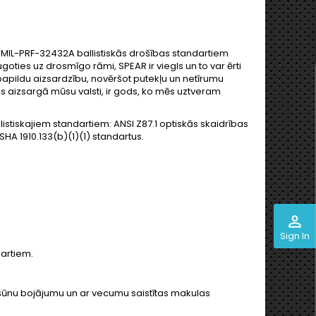
st MIL-PRF-32432A ballistiskās drošības standartiem
goties uz drosmīgo rāmi, SPEAR ir viegls un to var ērti
apildu aizsardzību, novēršot putekļu un netīrumu
as aizsargā mūsu valsti, ir gods, ko mēs uztveram
stiskajiem standartiem: ANSI Z87.1 optiskās skaidrības
A 1910.133(b)(1)(1) standartus.
perm_identity
Sign In
dartiem.
s šūnu bojājumu un ar vecumu saistītas makulas