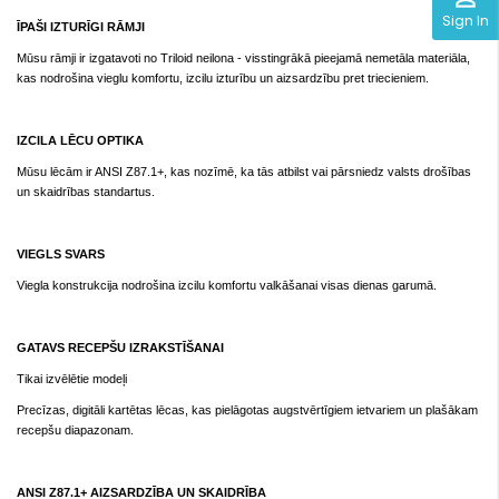
Sign In
ĪPAŠI IZTURĪGI RĀMJI
Mūsu rāmji ir izgatavoti no Triloid neilona - visstingrākā pieejamā nemetāla materiāla,
kas nodrošina vieglu komfortu, izcilu izturību un aizsardzību pret triecieniem.
IZCILA LĒCU OPTIKA
Mūsu lēcām ir ANSI Z87.1+, kas nozīmē, ka tās atbilst vai pārsniedz valsts drošības
un skaidrības standartus.
VIEGLS SVARS
Viegla konstrukcija nodrošina izcilu komfortu valkāšanai visas dienas garumā.
GATAVS RECEPŠU IZRAKSTĪŠANAI
Tikai izvēlētie modeļi
Precīzas, digitāli kartētas lēcas, kas pielāgotas augstvērtīgiem ietvariem un plašākam
recepšu diapazonam.
ANSI Z87.1+ AIZSARDZĪBA UN SKAIDRĪBA