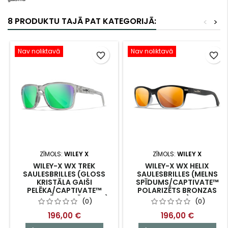
8 PRODUKTU TAJĀ PAT KATEGORIJĀ:
<
>
Nav noliktavā
Nav noliktavā
favorite_border
favorite_border
ZĪMOLS:
WILEY X
ZĪMOLS:
WILEY X
WILEY-X WX TREK
WILEY-X WX HELIX
SAULESBRILLES (GLOSS
SAULESBRILLES (MELNS
KRISTĀLA GAIŠI
SPĪDUMS/CAPTIVATE™
PELĒKA/CAPTIVATE™
POLARIZĒTS BRONZAS
POLARIZĒTS ZAĻŠ TONIS)
TONIS)
(0)
(0)
196,00 €
196,00 €