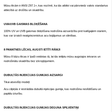
Mūsu lēcām ir ANSI Z87.1+, kas nozīmē, ka tās atbilst vai pārsniedz valsts standartus
attiecībā uz drošību un skaidrību.
UVA/UVB GAISMAS BLOĶĒŠANA
100% UV un UVB gaismas bloķēšana nodrošina aizsardzību pret kaitīgajiem stariem,
kas var izraisīt neatgriezeniskus acu bojājumus un slimības.
8 PAMATNES LĒCAS, AUGSTI IETĪTI RĀMJI
Mūsu 8 bāzu lēcas ir īpaši veidotas tā, lai tās ietilptu mūsu augstajos ietvaros un
nodrošinātu skaidrību bez izkropļojumiem.
DUBULTĀS INJEKCIJAS GUMIJAS AIZSARGI
Tikai atsevišķi modeļi
Acu cilpiņās ir iestrādāta dubultā injekcijas gumija, kas nodrošina neslīdēšanu un
papildu izturību.
DUBULTĀS INJEKCIJAS GUMIJAS DEGUNA SPILVENTIŅI