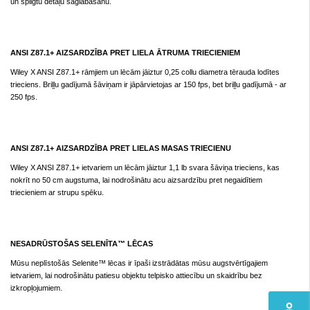
un spilgtu detaļu saglabāšanu.
ANSI Z87.1+ AIZSARDZĪBA PRET LIELA ĀTRUMA TRIECIENIEM
Wiley X ANSI Z87.1+ rāmjiem un lēcām jāiztur 0,25 collu diametra tērauda lodītes
trieciens. Briļļu gadījumā šāviņam ir jāpārvietojas ar 150 fps, bet briļļu gadījumā - ar
250 fps.
ANSI Z87.1+ AIZSARDZĪBA PRET LIELAS MASAS TRIECIENU
Wiley X ANSI Z87.1+ ietvariem un lēcām jāiztur 1,1 lb svara šāviņa trieciens, kas
nokrīt no 50 cm augstuma, lai nodrošinātu acu aizsardzību pret negaidītiem
triecieniem ar strupu spēku.
NESADRŪSTOŠAS SELENĪTA™ LĒCAS
Mūsu neplīstošās Selenite™ lēcas ir īpaši izstrādātas mūsu augstvērtīgajiem
ietvariem, lai nodrošinātu patiesu objektu telpisko attiecību un skaidrību bez
izkropļojumiem.
perm_identity