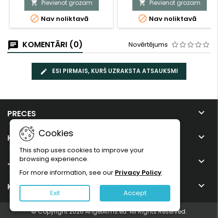
Pievienot grozam
Pievienot grozam




Nav noliktavā
Nav noliktavā
KOMENTĀRI (0)
Novērtējums
ESI PIRMAIS, KURŠ UZRAKSTA ATSAUKSMI

PRECES
Cookies

KOMPĀNIJA
This shop uses cookies to improve your
browsing experience.

JŪSU KONTS
For more information, see our
Privacy Policy
.

KONTAKTI
Exit
Accept
© Copyright 2026 AngelArms.eu. All Rights Reserved.