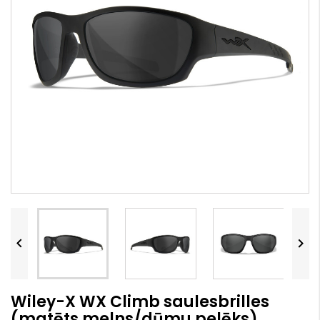


Wiley-X WX Climb saulesbrilles
(matēts melns/dūmu pelēks)