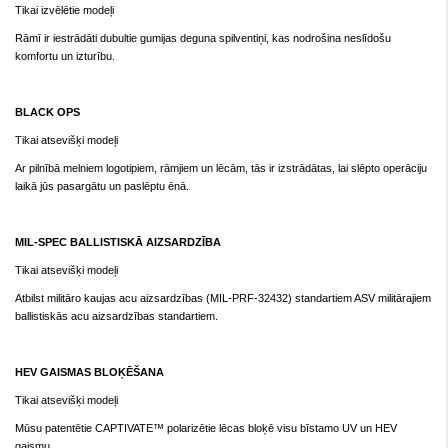
Tikai izvēlētie modeļi
Rāmī ir iestrādāti dubultie gumijas deguna spilventiņi, kas nodrošina neslīdošu
komfortu un izturību.
BLACK OPS
Tikai atsevišķi modeļi
Ar pilnībā melniem logotipiem, rāmjiem un lēcām, tās ir izstrādātas, lai slēpto operāciju
laikā jūs pasargātu un paslēptu ēnā.
MIL-SPEC BALLISTISKĀ AIZSARDZĪBA
Tikai atsevišķi modeļi
Atbilst militāro kaujas acu aizsardzības (MIL-PRF-32432) standartiem ASV militārajiem
ballistiskās acu aizsardzības standartiem.
HEV GAISMAS BLOĶĒŠANA
Tikai atsevišķi modeļi
Mūsu patentētie CAPTIVATE™ polarizētie lēcas bloķē visu bīstamo UV un HEV
gaismu