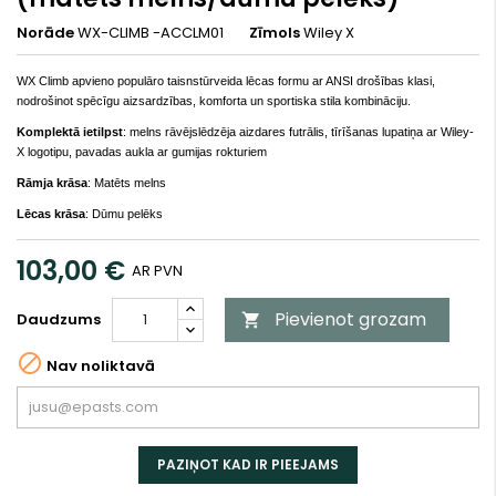
Norāde
WX-CLIMB -ACCLM01
Zīmols
Wiley X
WX Climb apvieno populāro taisnstūrveida lēcas formu ar ANSI drošības klasi,
nodrošinot spēcīgu aizsardzības, komforta un sportiska stila kombināciju.
Komplektā ietilpst
: melns rāvējslēdzēja aizdares futrālis, tīrīšanas lupatiņa ar Wiley-
X logotipu, pavadas aukla ar gumijas rokturiem
Rāmja krāsa
: Matēts melns
Lēcas krāsa
: Dūmu pelēks
103,00 €
AR PVN
Pievienot grozam
Daudzums


Nav noliktavā
PAZIŅOT KAD IR PIEEJAMS