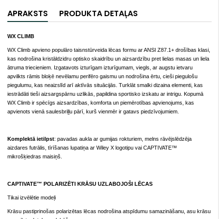
APRAKSTS
PRODUKTA DETAĻAS
WX CLIMB
WX Climb apvieno populāro taisnstūrveida lēcas formu ar ANSI Z87.1+ drošības klasi,
kas nodrošina kristāldzidru optisko skaidrību un aizsardzību pret lielas masas un liela
ātruma triecieniem. Izgatavots izturīgam izturīgumam, viegls, ar augstu ietvaru
apvilkts rāmis bloķē nevēlamu perifēro gaismu un nodrošina ērtu, cieši piegulošu
piegulumu, kas neaizslīd arī aktīvās situācijās. Turklāt smalki dizaina elementi, kas
iestrādāti tieši aizsargspārnu uzlikās, papildina sportisko izskatu ar intrigu. Kopumā
WX Climb ir spēcīgs aizsardzības, komforta un piemērotības apvienojums, kas
apvienots vienā saulesbriļļu pārī, kurš vienmēr ir gatavs piedzīvojumiem.
Komplektā ietilpst
: pavadas aukla ar gumijas rokturiem, melns rāvējslēdzēja
aizdares futrālis, tīrīšanas lupatiņa ar Wiley X logotipu vai CAPTIVATE™
mikrošķiedras maisiņš.
CAPTIVATE™ POLARIZĒTI KRĀSU UZLABOJOŠI LĒCAS
Tikai izvēlētie modeļi
Krāsu pastiprinošas polarizētas lēcas nodrošina atspīdumu samazināšanu, asu krāsu