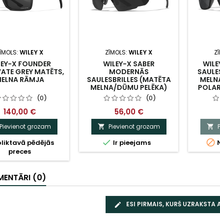
ĪMOLS:
WILEY X
ZĪMOLS:
WILEY X
Z
LEY-X FOUNDER
WILEY-X SABER
WIL
ATE GREY MATĒTS,
MODERNĀS
SAULE
ELNA RĀMJA
SAULESBRILLES (MATĒTA
MELN
MELNA/DŪMU PELĒKA)
POLAR
(0)
(0)
140,00 €
56,00 €
Pievienot grozam
Pievienot grozam




liktavā pēdējās
Ir pieejams
N
preces
ENTĀRI (0)
ESI PIRMAIS, KURŠ UZRAKSTA