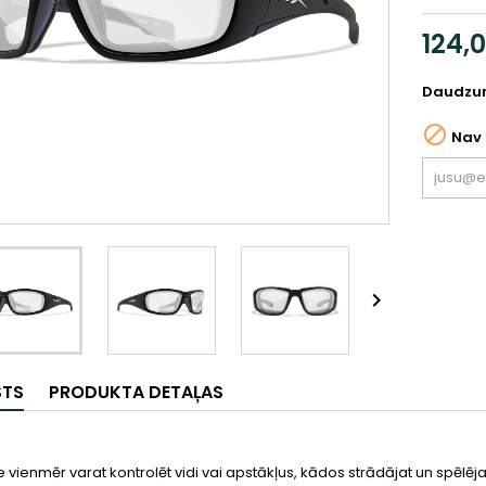
124,
Daudzu

Nav 

STS
PRODUKTA DETAĻAS
S
e vienmēr varat kontrolēt vidi vai apstākļus, kādos strādājat un spēlēja