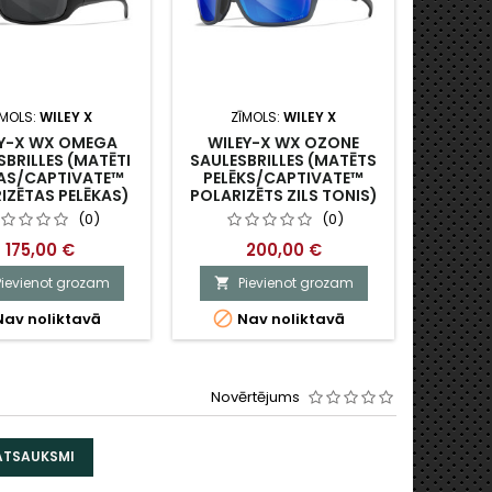
ĪMOLS:
WILEY X
ZĪMOLS:
WILEY X
ZĪ
EY-X WX OMEGA
WILEY-X WX OZONE
WIL
SBRILLES (MATĒTI
SAULESBRILLES (MATĒTS
SAULES
AS/CAPTIVATE™
PELĒKS/CAPTIVATE™
PE
IZĒTAS PELĒKAS)
POLARIZĒTS ZILS TONIS)
(0)
(0)
175,00 €
200,00 €
Pievienot grozam
Pievienot grozam
P




av noliktavā
Nav noliktavā
Novērtējums
 ATSAUKSMI