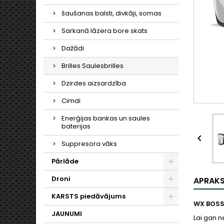
šaušanas balsti, divkāji, somas
Sarkanā lāzera bore skats
Dažādi
Brilles Saulesbrilles
Dzirdes aizsardzība
Cimdi
Enerģijas bankas un saules
baterijas

Suppresora vāks
Pārlāde
Droni
APRAK
KARSTS piedāvājums
WX BOS
JAUNUMI
Lai gan n