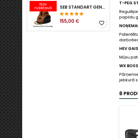
T-PEG S
Nav
SEB STANDART GEN-2 ŠAUŠANAS ATBALSTA MAISS - 1 CM, 1. 25 CM, 1,.6 CM, 1.9 CM, 2.25 CM VAI 2.5 CM
noliktavā
Regulējam
papildu 
155,00 €
favorite_border
NOŅEMAM
Patentēta
darboties
HEV GAI
Mūsu pat
WX BOS
Pārņemiet
jebkurā s
8 PROD