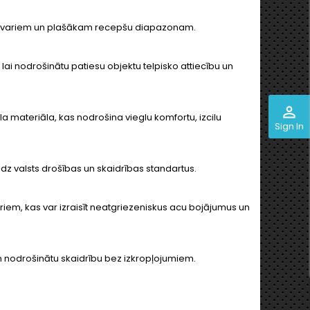
em ietvariem un plašākam recepšu diapazonam.
lai nodrošinātu patiesu objektu telpisko attiecību un
perm_identity
la materiāla, kas nodrošina vieglu komfortu, izcilu
Sign In
edz valsts drošības un skaidrības standartus.
iem, kas var izraisīt neatgriezeniskus acu bojājumus un
 un nodrošinātu skaidrību bez izkropļojumiem.