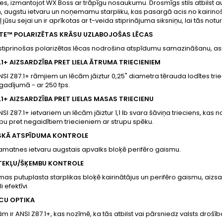
es, izmantojot WX Boss ar trāpīgu nosaukumu. Drosmīgs stils atbilst a
 augstu ietvaru un noņemamu starpliku, kas pasargā acis no kairinošā
ļ jūsu sejai un ir aprīkotas ar t-veida stiprinājuma siksniņu, lai tās notu
TE™ POLARIZĒTAS KRĀSU UZLABOJOŠAS LĒCAS
tiprinošas polarizētas lēcas nodrošina atspīdumu samazināšanu, asu
.1+ AIZSARDZĪBA PRET LIELA ĀTRUMA TRIECIENIEM
NSI Z87.1+ rāmjiem un lēcām jāiztur 0,25" diametra tērauda lodītes triec
u gadījumā - ar 250 fps.
.1+ AIZSARDZĪBA PRET LIELAS MASAS TRIECIENU
NSI Z87.1+ ietvariem un lēcām jāiztur 1,1 lb svara šāviņa trieciens, kas
bu pret negaidītiem triecieniem ar strupu spēku.
ISKĀ ATSPĪDUMA KONTROLE
matnes ietvaru augstais apvalks bloķē perifēro gaismu.
TEKĻU/ŠĶEMBU KONTROLE
 putuplasta starplikas bloķē kairinātājus un perifēro gaismu, aizsa
 efektīvi.
ĒCU OPTIKA
m ir ANSI Z87.1+, kas nozīmē, ka tās atbilst vai pārsniedz valsts drošī