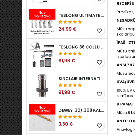
RECEPŠU
Precīzas,
Nav
TESLONG ULTIMATE SĀNSKATA ENDOSKOPA SPOGUĻU KOMPLEKTS (5 GAB.)
noliktavā
NESADRŪ
24,99 €
Mūsu nepl
favorite_border
skaidrību
ĪPAŠI IZ
TESLONG 36 COLLU / 92 CM WIFI ELASTĪGS BOROSKOPS IPHONE IPAD ANDRIOD AR WIFI ADAPTERI
Mūsu briļ
izturību 
91,98 €
favorite_border
ANSI Z87
Mūsu lēca
SINCLAIR INTERNATIONAL II PAAUDZES EKSPANDERI
UVA/UVB
100% UV u
91,98 €
favorite_border
slimības.
8 PAMATN
Nav
DEWEY .30/.308 KALIBRA BRONZAS ŠAUTENES BIRSTE. B-30 MODELIS
noliktavā
Mūsu 8 bā
ANTI-FO
3,50 €
favorite_border
Anti-fog 