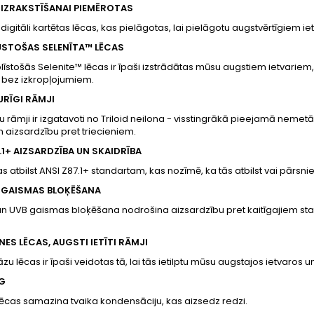
 IZRAKSTĪŠANAI PIEMĒROTAS
 digitāli kartētas lēcas, kas pielāgotas, lai pielāgotu augstvērtīgi
STOŠAS SELENĪTA™ LĒCAS
īstošās Selenite™ lēcas ir īpaši izstrādātas mūsu augstiem ietvariem, 
 bez izkropļojumiem.
TURĪGI RĀMJI
ļu rāmji ir izgatavoti no Triloid neilona - visstingrākā pieejamā nemetā
un aizsardzību pret triecieniem.
.1+ AIZSARDZĪBA UN SKAIDRĪBA
s atbilst ANSI Z87.1+ standartam, kas nozīmē, ka tās atbilst vai pārsni
 GAISMAS BLOĶĒŠANA
n UVB gaismas bloķēšana nodrošina aizsardzību pret kaitīgajiem star
ES LĒCAS, AUGSTI IETĪTI RĀMJI
zu lēcas ir īpaši veidotas tā, lai tās ietilptu mūsu augstajos ietvaros
G
lēcas samazina tvaika kondensāciju, kas aizsedz redzi.