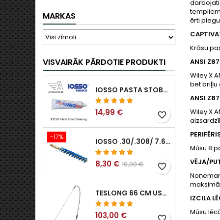
darbojati
templiem,
MARKAS
ērti piegu
CAPTIVA
Krāsu pas
VISVAIRĀK PĀRDOTIE PRODUKTI
ANSI Z87
Wiley X A
bet briļļ
IOSSO PASTA STOBRA TĪRĪŠANAI
ANSI Z87
14,99 €
Wiley X A
favorite_border
aizsardzī
PERIFĒR
-17%
IOSSO .30/.308/ 7.62MM ELIMINATOR BLUE NYFLEX IEROČU URBUMU TĪRĪŠANAS BIRSTES .30/.308/ 7.62MM
Mūsu 8 pa
VĒJA/PU
8,30 €
10,00 €
favorite_border
Noņemamas
maksimāli
TESLONG 66 CM USB BOROSKOPS
IZCILA L
Mūsu lēcā
103,00 €
favorite_border