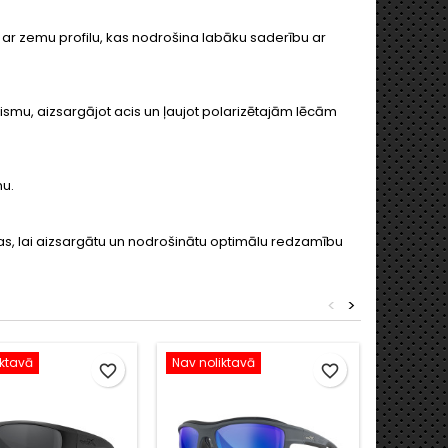
 ar zemu profilu, kas nodrošina labāku saderību ar
smu, aizsargājot acis un ļaujot polarizētajām lēcām
mu.
ītas, lai aizsargātu un nodrošinātu optimālu redzamību
<
>
iktavā
Nav noliktavā
favorite_border
favorite_border