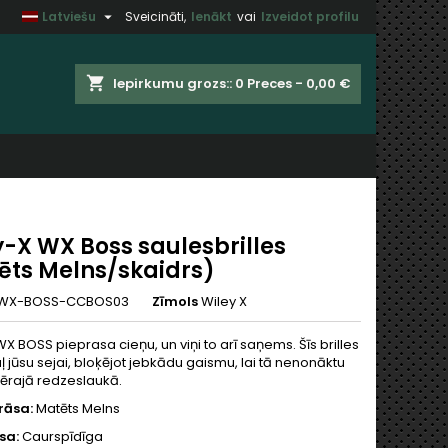

Latviešu
Sveicināti,
Ienākt
vai
Izveidot profilu
×
×
×
shopping_cart
Iepirkumu grozs::
0
Preces - 0,00 €
t
u
y-X WX Boss saulesbrilles
ēts Melns/skaidrs)
WX-BOSS-CCBOS03
Zīmols
Wiley X
X BOSS pieprasa cieņu, un viņi to arī saņems. Šīs brilles
uļ jūsu sejai, bloķējot jebkādu gaismu, lai tā nenonāktu
fērajā redzeslaukā.
rāsa:
Matēts Melns
sa:
Caurspīdīga