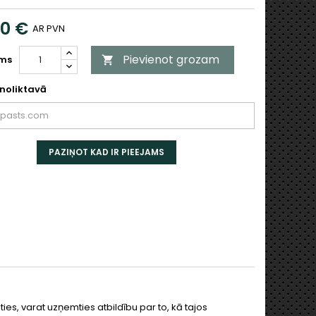
00 €
AR PVN
Pievienot grozam
ms

noliktavā
PAZIŅOT KAD IR PIEEJAMS
ties, varat uzņemties atbildību par to, kā tajos