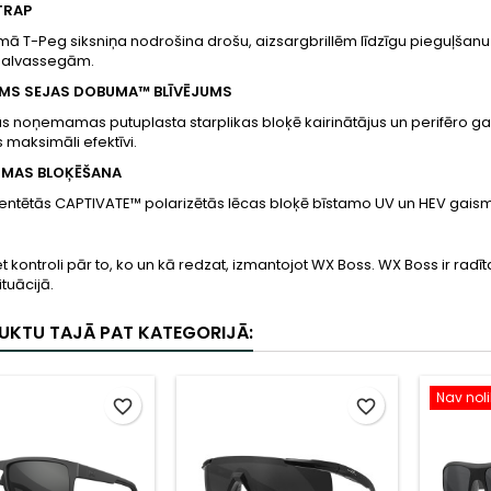
TRAP
ā T-Peg siksniņa nodrošina drošu, aizsargbrillēm līdzīgu pieguļšanu
galvassegām.
S SEJAS DOBUMA™ BLĪVĒJUMS
s noņemamas putuplasta starplikas bloķē kairinātājus un perifēro gai
 maksimāli efektīvi.
SMAS BLOĶĒŠANA
entētās CAPTIVATE™ polarizētās lēcas bloķē bīstamo UV un HEV gais
S
 kontroli pār to, ko un kā redzat, izmantojot WX Boss. WX Boss ir rad
ituācijā.
UKTU TAJĀ PAT KATEGORIJĀ:
Nav nol
favorite_border
favorite_border