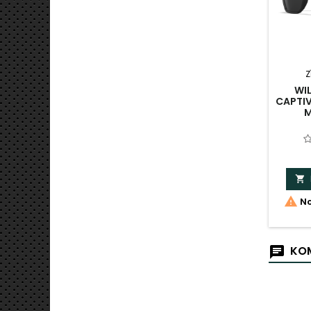
Z
WI
CAPTIV
M


No
KOM