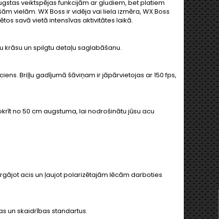
ugstas veiktspējas funkcijām ar gludiem, bet platiem
m vielām. WX Boss ir vidēja vai liela izmēra, WX Boss
rētos savā vietā intensīvas aktivitātes laikā.
 krāsu un spilgtu detaļu saglabāšanu.
iens. Briļļu gadījumā šāviņam ir jāpārvietojas ar 150 fps,
 nokrīt no 50 cm augstuma, lai nodrošinātu jūsu acu
rgājot acis un ļaujot polarizētajām lēcām darboties
bas un skaidrības standartus.