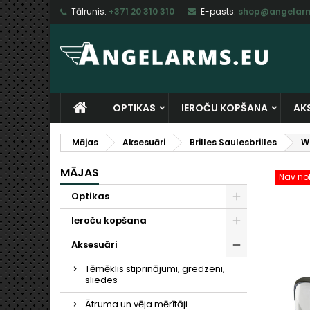
Tālrunis:
+371 20 310 310
E-pasts:
shop@angelarm
M
I
I
add_circle_outline
Ju
Vē
sa
OPTIKAS
IEROČU KOPŠANA
AK
Mājas
Aksesuāri
Brilles Saulesbrilles
W
MĀJAS
Nav nol
Optikas
Ieroču kopšana
Aksesuāri
Tēmēklis stiprinājumi, gredzeni,
sliedes
Ātruma un vēja mērītāji