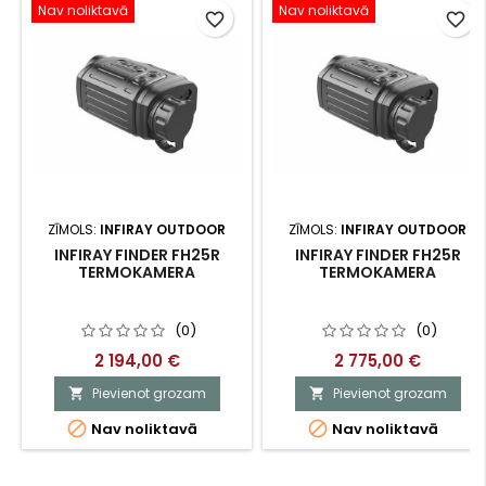
Nav noliktavā
Nav noliktavā
favorite_border
favorite_border
ZĪMOLS:
INFIRAY OUTDOOR
ZĪMOLS:
INFIRAY OUTDOOR
INFIRAY FINDER FH25R
INFIRAY FINDER FH25R
TERMOKAMERA
TERMOKAMERA
(0)
(0)
2 194,00 €
2 775,00 €
Pievienot grozam
Pievienot grozam




Nav noliktavā
Nav noliktavā