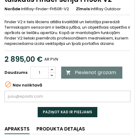
Norāde
InfiRay-Finder-FH50R-V2
Zīmols
InfiRay Outdoor
Finder V2 ir liels lēciens attēla kvalitātē un lietotāja pieredzē.
Termiskajam sensoram ir lielāka jutība, un objektīvais objektīvs ir
aprīkots ar lielāku apertūru. Kopā ar mantotajām funkcijām
Finder V2 lieliski piemērots profesionāliem medniekiem, kuriem
nepieciešama izcila veiktspēja un īpaši portatīvs dizains.
2 895,00 €
AR PVN
Pievienot grozam
Daudzums


Nav noliktavā
PAZIŅOT KAD IR PIEEJAMS
APRAKSTS
PRODUKTA DETAĻAS