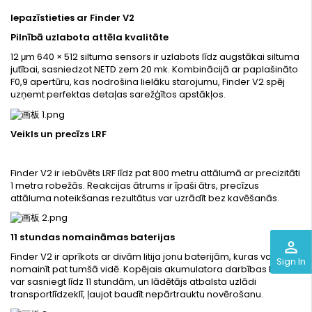
Iepazīstieties ar Finder V2
Pilnībā uzlabota attēla kvalitāte
12 μm 640 × 512 siltuma sensors ir uzlabots līdz augstākai siltuma
jutībai, sasniedzot NETD zem 20 mk. Kombinācijā ar paplašināto
F0,9 apertūru, kas nodrošina lielāku starojumu, Finder V2 spēj
uzņemt perfektas detaļas sarežģītos apstākļos.
Veikls un precīzs LRF
Finder V2 ir iebūvēts LRF līdz pat 800 metru attālumā ar precizitāti
1 metra robežās. Reakcijas ātrums ir īpaši ātrs, precīzus
attāluma noteikšanas rezultātus var uzrādīt bez kavēšanās.
11 stundas nomaināmas baterijas
perm_identity
Finder V2 ir aprīkots ar divām litija jonu baterijām, kuras var viegli
Sign In
nomainīt pat tumšā vidē. Kopējais akumulatora darbības laiks
var sasniegt līdz 11 stundām, un lādētājs atbalsta uzlādi
transportlīdzeklī, ļaujot baudīt nepārtrauktu novērošanu.