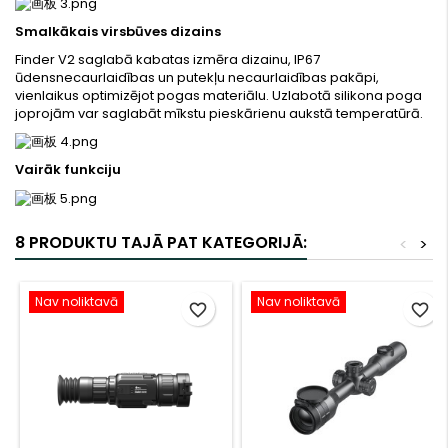
Smalkākais virsbūves dizains
Finder V2 saglabā kabatas izmēra dizainu, IP67
ūdensnecaurlaidības un putekļu necaurlaidības pakāpi,
vienlaikus optimizējot pogas materiālu. Uzlabotā silikona poga
joprojām var saglabāt mīkstu pieskārienu aukstā temperatūrā.
Vairāk funkciju
8 PRODUKTU TAJĀ PAT KATEGORIJĀ:
<
>
Nav noliktavā
Nav noliktavā
favorite_border
favorite_border