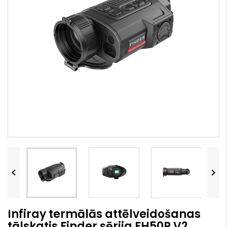


Infiray termālās attēlveidošanas
tālskatis Finder sērija FH50R V2