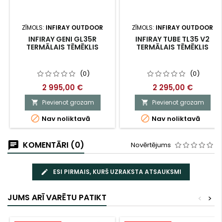
ZĪMOLS:
INFIRAY OUTDOOR
ZĪMOLS:
INFIRAY OUTDOOR
INFIRAY GENI GL35R
INFIRAY TUBE TL35 V2
TERMĀLAIS TĒMĒKLIS
TERMĀLAIS TĒMĒKLIS
(0)
(0)
2 995,00 €
2 295,00 €
Pievienot grozam
Pievienot grozam




Nav noliktavā
Nav noliktavā
KOMENTĀRI (0)
Novērtējums
ESI PIRMAIS, KURŠ UZRAKSTA ATSAUKSMI
JUMS ARĪ VARĒTU PATIKT
<
>