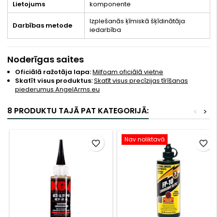
Lietojums
komponente
Izplešanās ķīmiskā šķīdinātāja
Darbības metode
iedarbība
Noderīgas saites
Oficiālā ražotāja lapa:
Milfoam oficiālā vietne
Skatīt visus produktus:
Skatīt visus precīzijas tīrīšanas
piederumus AngelArms.eu
8 PRODUKTU TAJĀ PAT KATEGORIJĀ:
<
>
Nav noliktavā
favorite_border
favorite_border