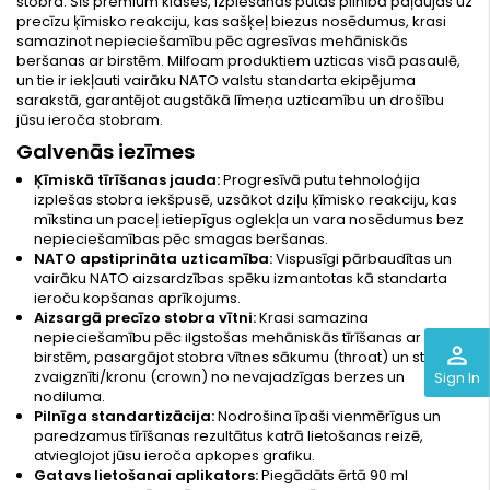
stobra. Šīs premium klases, izplešanās putas pilnībā paļaujas uz
precīzu ķīmisko reakciju, kas sašķeļ biezus nosēdumus, krasi
samazinot nepieciešamību pēc agresīvas mehāniskās
beršanas ar birstēm. Milfoam produktiem uzticas visā pasaulē,
un tie ir iekļauti vairāku NATO valstu standarta ekipējuma
sarakstā, garantējot augstākā līmeņa uzticamību un drošību
jūsu ieroča stobram.
Galvenās iezīmes
Ķīmiskā tīrīšanas jauda:
Progresīvā putu tehnoloģija
izplešas stobra iekšpusē, uzsākot dziļu ķīmisko reakciju, kas
mīkstina un paceļ ietiepīgus oglekļa un vara nosēdumus bez
nepieciešamības pēc smagas beršanas.
NATO apstiprināta uzticamība:
Vispusīgi pārbaudītas un
vairāku NATO aizsardzības spēku izmantotas kā standarta
ieroču kopšanas aprīkojums.
Aizsargā precīzo stobra vītni:
Krasi samazina
nepieciešamību pēc ilgstošas mehāniskās tīrīšanas ar
perm_identity
birstēm, pasargājot stobra vītnes sākumu (throat) un stobra
zvaigznīti/kronu (crown) no nevajadzīgas berzes un
Sign In
nodiluma.
Pilnīga standartizācija:
Nodrošina īpaši vienmērīgus un
paredzamus tīrīšanas rezultātus katrā lietošanas reizē,
atvieglojot jūsu ieroča apkopes grafiku.
Gatavs lietošanai aplikators:
Piegādāts ērtā 90 ml