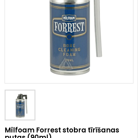
Milfoam Forrest stobra tīrīšanas
putas (90ml)