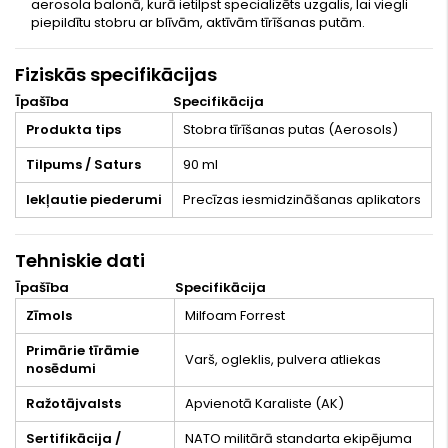
aerosola balonā, kurā ietilpst specializēts uzgalis, lai viegli
piepildītu stobru ar blīvām, aktīvām tīrīšanas putām.
Fiziskās specifikācijas
Īpašība
Specifikācija
Produkta tips
Stobra tīrīšanas putas (Aerosols)
Tilpums / Saturs
90 ml
Iekļautie piederumi
Precīzas iesmidzināšanas aplikators
Tehniskie dati
Īpašība
Specifikācija
Zīmols
Milfoam Forrest
Primārie tīrāmie
Varš, ogleklis, pulvera atliekas
nosēdumi
Ražotājvalsts
Apvienotā Karaliste (AK)
Sertifikācija /
NATO militārā standarta ekipējuma