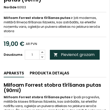
Norāde
60103
Milfoam Forrest stobra tīrīšanas putas
ir ļoti modernas,
militārā līmeņa tīrīšanas līdzeklis, kas izstrādāts, lai efektīvi
noņemtu vara, oglekļa un pulvera atliekas no jebkura ieroča
stobra
19,00 €
AR PVN
Pievienot grozam
Daudzums

APRAKSTS
PRODUKTA DETAĻAS
Milfoam Forrest stobra tīrīšanas putas
(90ml)
Milfoam Forrest stobra tīrīšanas putas
ir īpaši progresīvs,
militārās klases tīrīšanas līdzeklis, kas izstrādāts, lai efektīvi
notīrītu vara, oglekļa un pulvera atliekas no jebkura ieroča