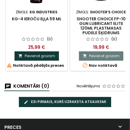
ZĪMOLS:
KG INDUSTRIES
ZĪMOLS:
SHOOTER’S CHOICE
KG-4 IEROČU EĻĻA 59 ML
SHOOTER CHOICE FP-10
GUN LUBRICANT ELITE
120ML PLASTMASAS
PUDELE ŠĶIDRUMS
(0)
(0)
25,99 €
19,99 €
Pievienot grozam
Pievienot grozam




Noliktavā pēdējās preces
Nav noliktavā
KOMENTĀRI (0)
Novērtējums
ESI PIRMAIS, KURŠ UZRAKSTA ATSAUKSMI

PRECES