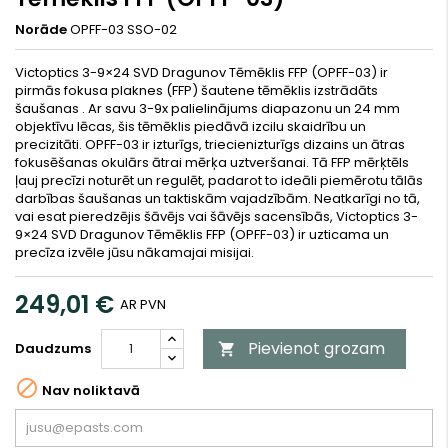
Norāde
OPFF-03 SSO-02
Victoptics 3-9×24 SVD Dragunov Tēmēklis FFP (OPFF-03) ir
pirmās fokusa plaknes (FFP) šautene tēmēklis izstrādāts
šaušanas . Ar savu 3-9x palielinājums diapazonu un 24 mm
objektīvu lēcas, šis tēmēklis piedāvā izcilu skaidrību un
precizitāti. OPFF-03 ir izturīgs, triecienizturīgs dizains un ātras
fokusēšanas okulārs ātrai mērķa uztveršanai. Tā FFP mērķtēls
ļauj precīzi noturēt un regulēt, padarot to ideāli piemērotu tālās
darbības šaušanas un taktiskām vajadzībām. Neatkarīgi no tā,
vai esat pieredzējis šāvējs vai šāvējs sacensībās, Victoptics 3-
9×24 SVD Dragunov Tēmēklis FFP (OPFF-03) ir uzticama un
precīza izvēle jūsu nākamajai misijai.
249,01 €
AR PVN
Pievienot grozam
Daudzums


Nav noliktavā