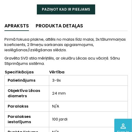
PAZIŅOT KAD IR PIEEJAMS
APRAKSTS
PRODUKTA DETAĻAS
Pirmā fokusa plakne, attēls no malas līdz malai, 3x tālummaiņas
koeficients, 2 līmeņu sarkanais apgaismojums,
ieslēgšanas/izslēgšanas slēdzis.
Gravēta SVD stila mērķtēls, ar okulāru Lēcas acu vāciņš. Sānu
Stiprinājums sistēma.
Specifikācijas
Vērtība
Palielinājums
3-9x
Objektīva Lēcas
24 mm
diametrs
Paralakss
N/A
Paralakses
100 jardi
iestatījums
perm_identity