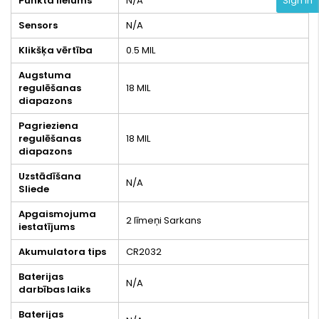
Sign In
Punkta lielums
N/A
Sensors
N/A
Klikšķa vērtība
0.5 MIL
Augstuma
regulēšanas
18 MIL
diapazons
Pagrieziena
regulēšanas
18 MIL
diapazons
Uzstādīšana
N/A
Sliede
Apgaismojuma
2 līmeņi Sarkans
iestatījums
Akumulatora tips
CR2032
Baterijas
N/A
darbības laiks
Baterijas