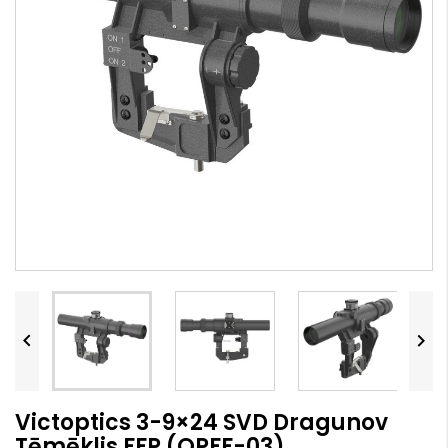


Victoptics 3-9×24 SVD Dragunov
Tēmēklis FFP (OPFF-03)