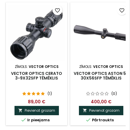
favorite_border
favorite_border
ZĪMOLS:
VECTOR OPTICS
ZĪMOLS:
VECTOR OPTICS
VECTOR OPTICS CERATO
VECTOR OPTICS ASTON 5-
3-9X32SFP TĒMĒKLIS
30X56SFP TĒMĒKLIS
(1)
(0)
89,00 €
400,00 €
Pievienot grozam
Pievienot grozam




Ir pieejams
Pārtraukts