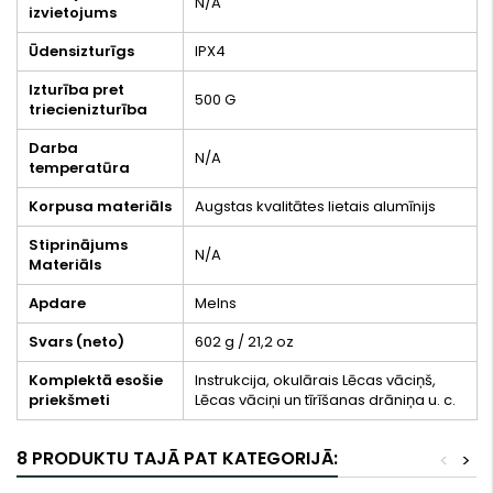
N/A
izvietojums
Ūdensizturīgs
IPX4
Izturība pret
500 G
triecienizturība
Darba
N/A
temperatūra
Korpusa materiāls
Augstas kvalitātes lietais alumīnijs
Stiprinājums
N/A
Materiāls
Apdare
Melns
Svars (neto)
602 g / 21,2 oz
Komplektā esošie
Instrukcija, okulārais Lēcas vāciņš,
priekšmeti
Lēcas vāciņi un tīrīšanas drāniņa u. c.
8 PRODUKTU TAJĀ PAT KATEGORIJĀ:
<
>