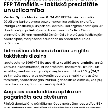
FFP Tēmēklis - taktiskā precizitāte
un uzticamība
Vector Optics Marksman 6-24x50 FFP Tēmēklis
ir radīts
šāvējiem, kuri pieprasa bezkompromisa optisko skaidrību,
izturīgu konstrukciju un patiesu darbību sarežģītos apstākļos. Ar
daudzpusīgu palielinājums diapazonu no
6x līdz 24x
un
pilnmetāla 30 mm monotūbi šis tēmēklis ir pielāgots taktiskajām
operācijām, mērķēšanai šaušanas un precizitātei lielos
attālumos.
Lidmašīnas klases izturība un glīts
taktiskais dizains
Izgatavots no
6061-T6 lidaparātu kvalitātes alumīnija
, un tā
korpuss ir konstruēts tā, lai nodrošinātu maksimālu izturību un
elastību, vienlaikus saglabājot vieglu svaru - tikai
700 g (24,7
oz
). matēts apdare uz galvenās caurules smalki kontrastē ar
tornīšiem, nodrošinot gan izturību, gan taktisko estētiku, kas ļauj
izvairīties no atspīduma operāciju laikā.
Augstas caurlaidības optika un
pagarināts acu atvērums
Pilnībā daudzslāņu pārklājuma lēcas nodrošina iespaidīgu
85-
87% gaismas caurlaidību
, tāpēc tēmēklis saglabā spilgtumu