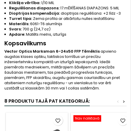
Klikšķa vērtība:
1/10 MIL
Regulēšanas diapazons:
17.mĒRĪŠANAS DIAPAZONS: 5 MIL
Dioptrijas kompensācija:
dioptrijas regulēšana: +2 līdz -3
Turret tipa:
Zema profila ar atkārtotu nulles iestatīšanu
Materiāls:
6061-T6 alumīnijs
Svars:
700 g (24,7 oz)
Apdare:
Matēts melns, izturīgs
Kopsavilkums
Vector Optics Marksman 6-24x50 FFP Tēmēklis
apvieno
augstas klases optiku, taktiskos tornīšus un precīzu
inženiertehniku kompaktā un izturīgā iepakojumā. Ideāli
piemērots medniekiem, militārajiem šāvējiem un precīzās
šaušanas meistariem, tas piedāvā progresīvas funkcijas,
piemēram, FFP skaidrību, augstu gaismas caurlaidību un pret
atsitieniem noturīgu regulēšanu - un vienlaikus to var ērti
uzstādīt uz klasiskām 30 mm vai 1 collas sistēmām.
8 PRODUKTU TAJĀ PAT KATEGORIJĀ:
<
>
Nav noliktavā
favorite_border
favorite_border