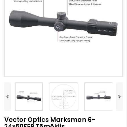


Vector Optics Marksman 6-
24x50FFP Tēmēklis