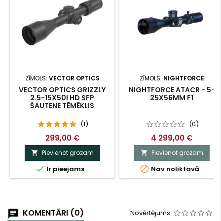
ZĪMOLS:
VECTOR OPTICS
ZĪMOLS:
NIGHTFORCE
VECTOR OPTICS GRIZZLY
NIGHTFORCE ATACR - 5-
2.5-15X50I HD SFP
25X56MM F1
ŠAUTENE TĒMĒKLIS
(1)
(0)
299,00 €
4 299,00 €
Pievienot grozam
Pievienot grozam




Ir pieejams
Nav noliktavā
KOMENTĀRI (0)
Novērtējums