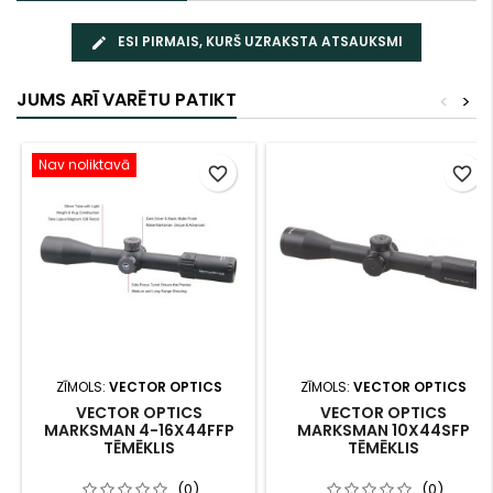
ESI PIRMAIS, KURŠ UZRAKSTA ATSAUKSMI
JUMS ARĪ VARĒTU PATIKT
<
>
Nav noliktavā
favorite_border
favorite_border
ZĪMOLS:
VECTOR OPTICS
ZĪMOLS:
VECTOR OPTICS
VECTOR OPTICS
VECTOR OPTICS
MARKSMAN 4-16X44FFP
MARKSMAN 10X44SFP
TĒMĒKLIS
TĒMĒKLIS
(0)
(0)