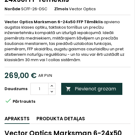
Norāde
SCFF-26-DSC
Zīmols
Vector Optics
Vector Optics Marksman 6-24x50 FFP Tēmēklis
apvieno
augstas klases optiku, taktiskos tornīšus un precīzu
inženiertehniku kompaktā un izturīgā iepakojumā. Ideāli
piemērots medniekiem, militārajiem šāvējiem un precīzās
šaušanas meistariem, tas piedāvā uzlabotas funkcijas,
piemēram, FFP skaidrību, augstu gaismas caurlaidību un pret
atsitieniem noturīgu regulēšanu - un to visu var ērti uzstādīt uz
klasiskām 30 mm vai 1 collas sistēmām.
269,00 €
AR PVN
Pievienot grozam
Daudzums


Pārtraukts
APRAKSTS
PRODUKTA DETAĻAS
Vector Optics Marksman 6-24x50