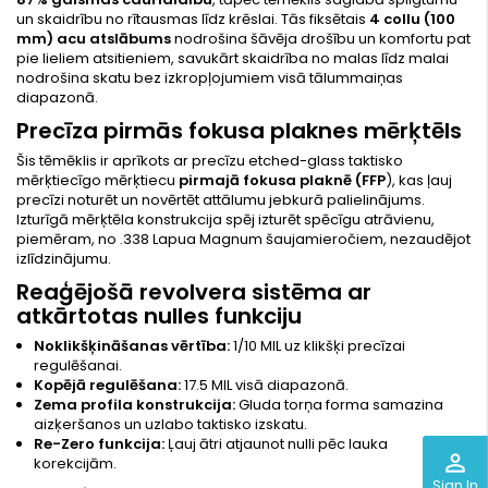
un skaidrību no rītausmas līdz krēslai. Tās fiksētais
4 collu (100
mm) acu atslābums
nodrošina šāvēja drošību un komfortu pat
pie lieliem atsitieniem, savukārt skaidrība no malas līdz malai
nodrošina skatu bez izkropļojumiem visā tālummaiņas
diapazonā.
Precīza pirmās fokusa plaknes mērķtēls
Šis tēmēklis ir aprīkots ar precīzu etched-glass taktisko
mērķtiecīgo mērķtiecu
pirmajā fokusa plaknē (FFP
), kas ļauj
precīzi noturēt un novērtēt attālumu jebkurā palielinājums.
Izturīgā mērķtēla konstrukcija spēj izturēt spēcīgu atrāvienu,
piemēram, no .338 Lapua Magnum šaujamieročiem, nezaudējot
izlīdzinājumu.
Reaģējošā revolvera sistēma ar
atkārtotas nulles funkciju
Noklikšķināšanas vērtība:
1/10 MIL uz klikšķi precīzai
regulēšanai.
Kopējā regulēšana:
17.5 MIL visā diapazonā.
Zema profila konstrukcija:
Gluda torņa forma samazina
aizķeršanos un uzlabo taktisko izskatu.
Re-Zero funkcija:
Ļauj ātri atjaunot nulli pēc lauka
perm_identity
korekcijām.
Sign In