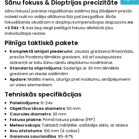
Sānu fokuss & Dioptrijas precizitāte
sānu fokuss/ paralax regulēšanas sistēma ļauj šāvējiem precīzi
noteikt nulli no vidēja attāluma līdz pat bezgalībai. Ātrās
fokusēšanas okulāram ir dioptriju kompensācijas diapazons
no
+2 līdz -3
, kas ļauj viegli pielāgot fokusu atbilstoši jūsu
individuālajai redzei.
Pilnīga taktiskā pakete
Komplektā ietilpst piederumi:
Jaudas gredzena līmeņrādis,
precīzs Picatinny tēmēklis gredzeni , kā arī saulspuldzes
aizkariņš ar bišu šūnu rakstu atspīdumu novēršanai.
Standarta stiprinājums:
Saderīgs ar 30 mm tēmēklis
gredzeni un sliede sistēmām.
Apdare:
Matēts melns, izturīgs pret nodilumu, skrāpējumiem
un vides elementiem.
Tehniskās specifikācijas
Palielinājums:
6-24x
Objektīva Lēcas diametrs:
50 mm
Caurules diametrs:
30 mm
Fokusa plakne:
Pirmā fokusa plakne (FFP)
Meteoroskops:
Taktiskā mērķtēle: izstīdzējis stikls, ar atdevi
Acu atstatums
: 100 mm (4 collas)
Gaismas caurlaidība
: 85-87%