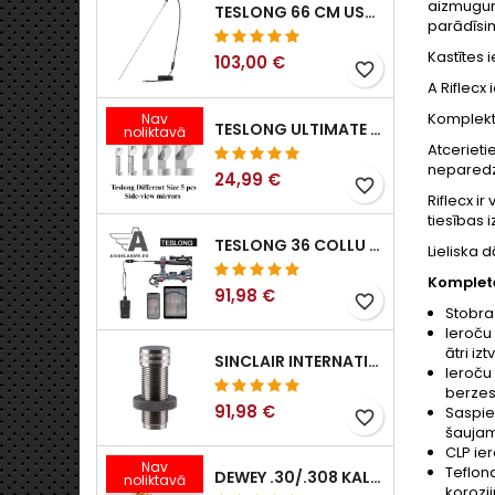
aizmugurē
TESLONG 66 CM USB BOROSKOPS
parādīsi
Kastītes 
103,00 €
favorite_border
A Riflecx 
Komplektā
Nav
TESLONG ULTIMATE SĀNSKATA ENDOSKOPA SPOGUĻU KOMPLEKTS (5 GAB.)
noliktavā
Atcerieti
neparedz
24,99 €
favorite_border
Riflecx i
tiesības 
TESLONG 36 COLLU / 92 CM WIFI ELASTĪGS BOROSKOPS IPHONE IPAD ANDRIOD AR WIFI ADAPTERI
Lieliska
Kompletā 
91,98 €
favorite_border
Stobra 
Ieroču 
ātri iz
SINCLAIR INTERNATIONAL II PAAUDZES EKSPANDERI
Ieroču
berzes
91,98 €
Saspies
favorite_border
šaujam
CLP ier
Nav
Teflon
DEWEY .30/.308 KALIBRA BRONZAS ŠAUTENES BIRSTE. B-30 MODELIS
noliktavā
korozi