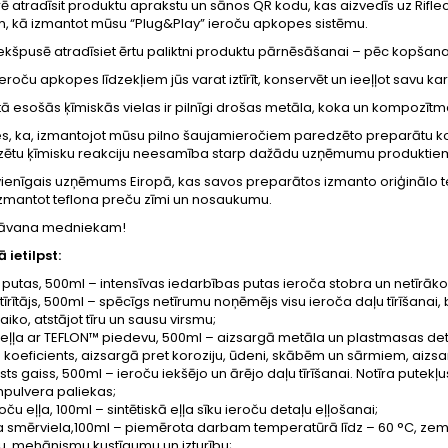
 atradīsit produktu aprakstu un sānos QR kodu, kas aizvedīs uz Riflec
m, kā izmantot mūsu “Plug&Play” ieroču apkopes sistēmu.
iekšpusē atradīsiet ērtu paliktni produktu pārnēsāšanai – pēc kopšan
ieroču apkopes līdzekļiem jūs varat iztīrīt, konservēt un ieeļļot savu kar
 esošās ķīmiskās vielas ir pilnīgi drošas metāla, koka un kompozīt
es, ka, izmantojot mūsu pilno šaujamieročiem paredzēto preparātu ko
ētu ķīmisku reakciju neesamība starp dažādu uzņēmumu produktie
r vienīgais uzņēmums Eiropā, kas savos preparātos izmanto oriģinālo
izmantot teflona preču zīmi un nosaukumu.
 dāvana medniekam!
ietilpst:
putas, 500ml – intensīvas iedarbības putas ieroča stobra un netīrāko d
tīrītājs, 500ml – spēcīgs netīrumu noņēmējs visu ieroča daļu tīrīšana
tvaiko, atstājot tīru un sausu virsmu;
 eļļa ar TEFLON™ piedevu, 500ml – aizsargā metāla un plastmasas det
 koeficients, aizsargā pret koroziju, ūdeni, skābēm un sārmiem, aizsa
ts gaiss, 500ml – ieroču iekšējo un ārējo daļu tīrīšanai. Notīra pute
pulvera paliekas;
oču eļļa, 100ml – sintētiskā eļļa sīku ieroču detaļu eļļošanai;
a smērviela,100ml – piemērota darbam temperatūrā līdz – 60 °C, zem 
ju, mehānismu kustīgumu un izturību;