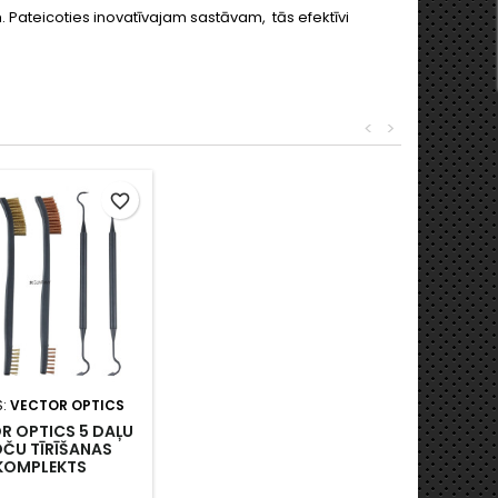
 Pateicoties inovatīvajam sastāvam, tās efektīvi
<
>
favorite_border
S:
VECTOR OPTICS
R OPTICS 5 DAĻU
OČU TĪRĪŠANAS
KOMPLEKTS