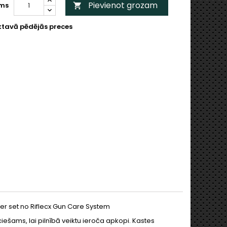
Pievienot grozam
ms

ktavā pēdējās preces
r set no Riflecx Gun Care System
iešams, lai pilnībā veiktu ieroča apkopi. Kastes