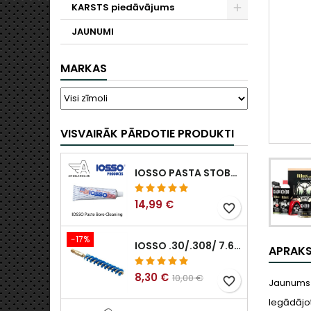
KARSTS piedāvājums
JAUNUMI
MARKAS
VISVAIRĀK PĀRDOTIE PRODUKTI
IOSSO PASTA STOBRA TĪRĪŠANAI
14,99 €
favorite_border
-17%
IOSSO .30/.308/ 7.62MM ELIMINATOR BLUE NYFLEX IEROČU URBUMU TĪRĪŠANAS BIRSTES .30/.308/ 7.62MM
APRAK
8,30 €
10,00 €
favorite_border
Jaunums 
Iegādājot