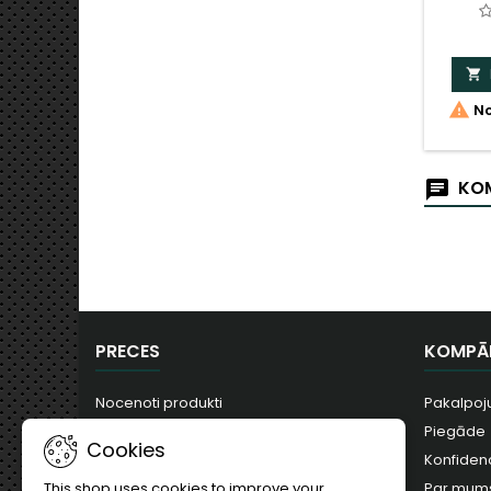


No
KOM
PRECES
KOMPĀ
Nocenoti produkti
Pakalpoj
Jauni produkti
Piegāde
Cookies
Visvairāk pirkts
Konfidenc
Par mum
This shop uses cookies to improve your