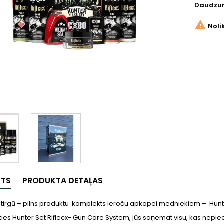
Daudzu

Noli
STS
PRODUKTA DETAĻAS
tirgū – pilns produktu komplekts ieroču apkopei medniekiem – Hunte
ies Hunter Set Riflecx- Gun Care System, jūs saņemat visu, kas nepiec