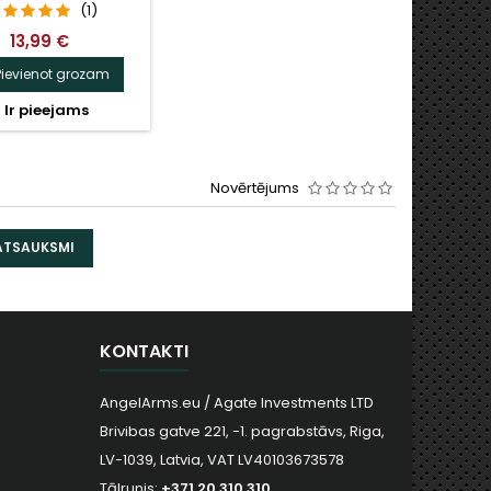
(1)
13,99 €
Pievienot grozam

Ir pieejams
Novērtējums
 ATSAUKSMI
KONTAKTI
AngelArms.eu / Agate Investments LTD
Brivibas gatve 221, -1. pagrabstāvs, Riga,
LV-1039, Latvia, VAT LV40103673578
Tālrunis:
+371 20 310 310