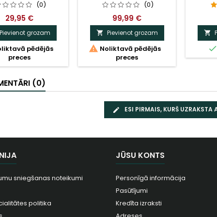
(0)
(0)
29,95 €
99,99 €
Pievienot grozam
Pievienot grozam



liktavā pēdējās
Noliktavā pēdējās
preces
preces
ENTĀRI (0)
ESI PIRMAIS, KURŠ UZRAKSTA
NIJA
JŪSU KONTS
umu sniegšanas noteikumi
Personīgā informācija
Pasūtījumi
ialitātes politika
Kredīta izraksti
s
Adreses