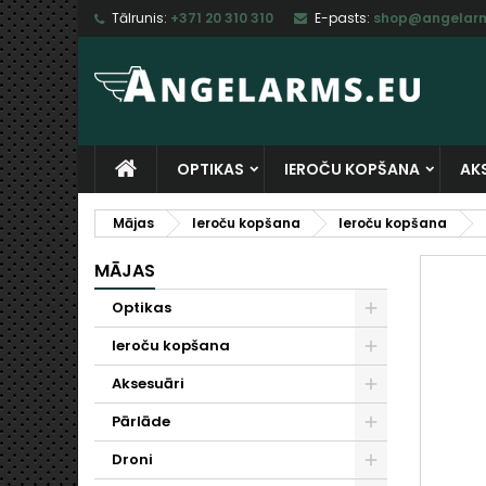
Tālrunis:
+371 20 310 310
E-pasts:
shop@angelarm
M
I
I
add_circle_outline
Ju
Vē
sa
OPTIKAS
IEROČU KOPŠANA
AK
Mājas
Ieroču kopšana
Ieroču kopšana
MĀJAS
Optikas
Ieroču kopšana
Aksesuāri
Pārlāde
Droni