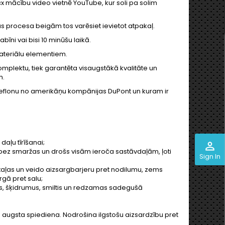
x mācību video vietnē YouTube, kur soli pa solim
as procesa beigām tos varēsiet ievietot atpakaļ.
abīni vai bisi 10 minūšu laikā.
materiālu elementiem.
mplektu, tiek garantēta visaugstākā kvalitāte un
m.
 teflonu no amerikāņu kompānijas DuPont un kuram ir
aļu tīrīšanai;
perm_identity
i, bez smaržas un drošs visām ieroča sastāvdaļām, ļoti
Sign In
aļas un veido aizsargbarjeru pret nodilumu, zems
rgā pret salu;
kļus, šķidrumus, smiltis un redzamas sadegušā
augsta spiediena. Nodrošina ilgstošu aizsardzību pret