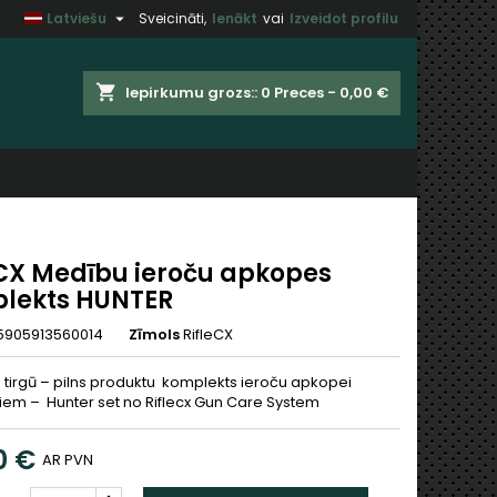

Latviešu
Sveicināti,
Ienākt
vai
Izveidot profilu
×
×
×
shopping_cart
Iepirkumu grozs::
0
Preces - 0,00 €
t
u
eCX Medību ieroču apkopes
lekts HUNTER
5905913560014
Zīmols
RifleCX
tirgū – pilns produktu komplekts ieroču apkopei
em – Hunter set no Riflecx Gun Care System
0 €
AR PVN