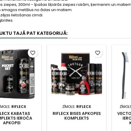
rās ziepes, 300ml – īpašas šķidrās ziepes rokām, ķermenim un matiem.
 smagos metālus no ādas un matiem.
izējas lietošanas cimdi.
brilles.
UKTU TAJĀ PAT KATEGORIJĀ:
favorite_border
favorite_border
ĪMOLS:
RIFLECX
ZĪMOLS:
RIFLECX
ZĪMOL
FLECX KABATAS
RIFLECX BISES APKOPES
VECTO
PLEKTS IEROČA
KOMPLEKTS
IER
APKOPEI