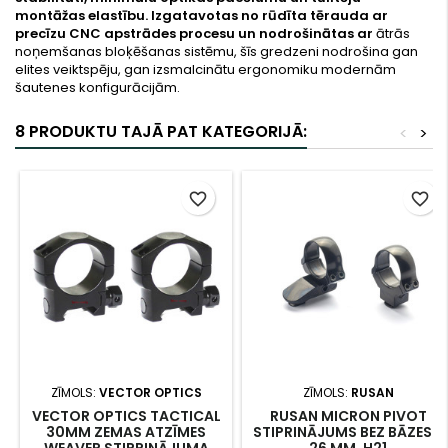
montāžas elastību. Izgatavotas no rūdīta tērauda ar
precīzu CNC apstrādes procesu un nodrošinātas ar
ātrās
noņemšanas bloķēšanas sistēmu, šīs gredzeni nodrošina gan
elites veiktspēju, gan izsmalcinātu ergonomiku modernām
šautenes konfigurācijām.
8 PRODUKTU TAJĀ PAT KATEGORIJĀ:
<
>
favorite_border
favorite_border
ZĪMOLS:
VECTOR OPTICS
ZĪMOLS:
RUSAN
VECTOR OPTICS TACTICAL
RUSAN MICRON PIVOT
30MM ZEMAS ATZĪMES
STIPRINĀJUMS BEZ BĀZES -