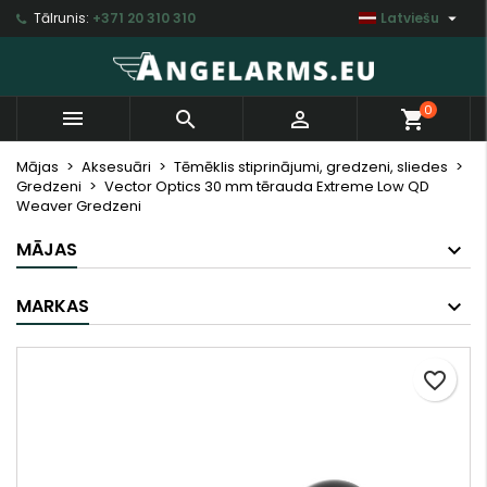

Tālrunis:
+371 20 310 310
Latviešu
×
×
×
My wishlists
Izveidot vēlmju sarakstu
Ienākt
Create new list
add_circle_outline
Jums jābūt jāienāk savā kontā, lai saglabātu
Vēlmju saraksta nosaukums
0



shopping_cart
produktus vēlmju sarakstā.
Mājas
Aksesuāri
Tēmēklis stiprinājumi, gredzeni, sliedes
Gredzeni
Vector Optics 30 mm tērauda Extreme Low QD
Atsaukt
Ienākt
Weaver Gredzeni
Atsaukt
Izveidot vēlmju sarakstu
MĀJAS
MARKAS
favorite_border