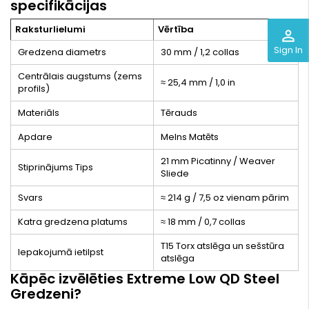
specifikācijas
Raksturlielumi
Vērtība
perm_identity
Sign In
Gredzena diametrs
30 mm / 1,2 collas
Centrālais augstums (zems
≈ 25,4 mm / 1,0 in
profils)
Materiāls
Tērauds
Apdare
Melns Matēts
21 mm Picatinny / Weaver
Stiprinājums Tips
Sliede
Svars
≈ 214 g / 7,5 oz vienam pārim
Katra gredzena platums
≈ 18 mm / 0,7 collas
T15 Torx atslēga un sešstūra
Iepakojumā ietilpst
atslēga
Kāpēc izvēlēties Extreme Low QD Steel
Gredzeni?