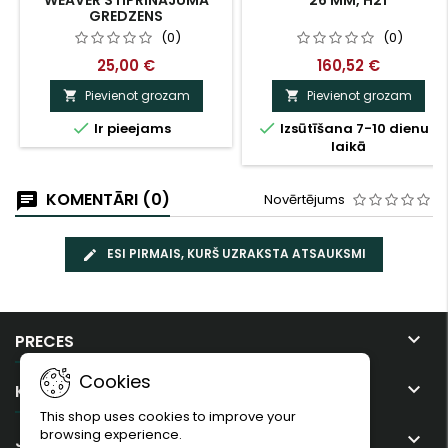
WEAVER STIPRINĀJUMA
26 MM, H21
GREDZENS
(0)
(0)
25,00 €
160,52 €
Pievienot grozam
Pievienot grozam




Ir pieejams
Izsūtīšana 7-10 dienu
laikā
KOMENTĀRI (0)
Novērtējums
ESI PIRMAIS, KURŠ UZRAKSTA ATSAUKSMI

PRECES
Cookies

KOMPĀNIJA
This shop uses cookies to improve your
browsing experience.

JŪSU KONTS