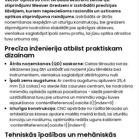
stiprinājumi Weaver Gredzeni ir izstrādāti precīzijas
šāvējiem, kuriem nepieciešams racionāls un uzticams
optikas stiprinājuma risinājums.
Izstrādāts ar ātrās
noņemšanas iespējām un izturīgu konstrukciju, šie gredzeni
stiprinājumi nodrošina stabilitāti pie spēcīgas atdeves,
vienlaikus saglabājot īpaši zemu profilu, lai jūsu optika atrastos
tuvu urbuma asij.
Precīza inženierija atbilst praktiskam
dizainam
Ātrās noņemšanas (QD) saskarne:
Cietas tērauda sviras
slēdzenes ļauj ātri uzstādīt vai noņemt jūsu tēmēklis bez
instrumentiem, vienlaikus saglabājot atkārtojamu nulli.
Īpaši zems augstums:
Ar centra augstumu aptuveni 25,4
mm (1,0 collas) no sliede līdz caurules centram, tie nodrošina
minimālu optiskās optikas pacelšanos - ideāli piemēroti
uzstādīšanai tuvu pie urbuma un minimālu vaigu šuves
iejaukšanos :contentReference[oaicite:0]{index=0} .
Izturīga konstrukcija:
CNC apstrāde no rūdīta tērauda un
arhitektūras klases apdare matēts melnā krāsā, lai izturētu
koroziju un nodilumu, optimizēta reālās uguns kalibriem
:contentReference[oaicite:1]{index=1} .
Tehniskās īpašības un mehāniskās