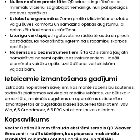
Nulles nobīdes precizitāte:
QD sviras stingri fiksējas ar
minimālu vilcienu, saglabājot nemainīgu nulli pat spēcīgas
atdeves apstākļos.
Uzlabota ergonomika:
Zema profila izlīdzināšana uzlabo
vaigu šuves komfortu un samazina optikas augstumu, lai
optimizētu šautenes uzstādīšanu.
Izturīga veiktspēja:
Izgatavots no rūdīta tērauda un precīzi
apstrādāts, lai nodrošinātu ilgtermiņa uzticamību skarbos
apstākļos.
Noņemšana bez instrumentiem:
Ērta QD sistēma ļauj ātri
nomainīt vai noņemt optiku bez instrumentiem - ideāli
piemērota vairāku optiku uzstādīšanai vai taktiskām
vajadzībām.
Ieteicamie izmantošanas gadījumi
Izstrādāts nopietniem šāvējiem, kas montē sacensību šautenes,
taktiskās platformas vai vieglas medību iekārtas, kur būtiska ir
precizitāte, minimāls augstums un aparatūras uzticamība.
Izmantojiet tos ar augstākās klases šautenes tālskatiem .308
Win, 6,5 Creedmoor, 6,5 PRC vai citiem lauka kalibriem.
Kopsavilkums
Vector Optics 30 mm tērauda ekstrēmi zemais QD Weaver
Gredzeni ir radīts šāvējiem, kas pieprasa maksimālu
stabilitāti, minimālu optikas pacēlumu un tūlītēju