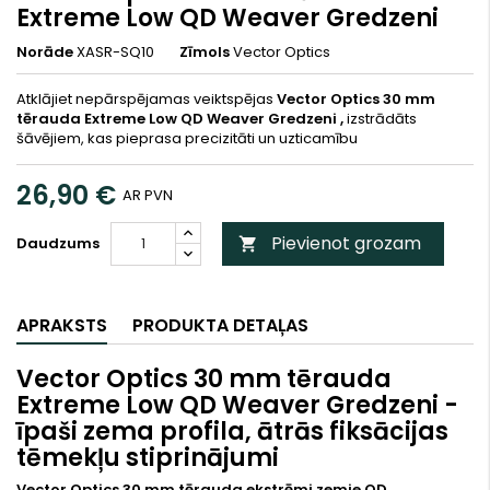
Extreme Low QD Weaver Gredzeni
Norāde
XASR-SQ10
Zīmols
Vector Optics
Atklājiet nepārspējamas veiktspējas
Vector Optics 30 mm
tērauda Extreme Low QD Weaver Gredzeni ,
izstrādāts
šāvējiem, kas pieprasa precizitāti un uzticamību
26,90 €
AR PVN
Pievienot grozam
Daudzums

APRAKSTS
PRODUKTA DETAĻAS
Vector Optics 30 mm tērauda
Extreme Low QD Weaver Gredzeni -
īpaši zema profila, ātrās fiksācijas
tēmekļu stiprinājumi
Vector Optics 30 mm tērauda ekstrēmi zemie QD