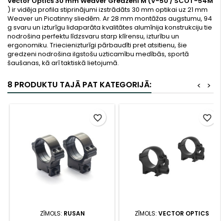
Vector Optics 30 mm Weaver Gredzeni M (V-50 / SCOT-54M
) ir vidēja profila stiprinājumi izstrādāts 30 mm optikai uz 21 mm
Weaver un Picatinny sliedēm. Ar 28 mm montāžas augstumu, 94
g svaru un izturīgu lidaparāta kvalitātes alumīnija konstrukciju tie
nodrošina perfektu līdzsvaru starp klīrensu, izturību un
ergonomiku. Triecienizturīgi pārbaudīti pret atsitienu, šie
gredzeni nodrošina ilgstošu uzticamību medībās, sportā
šaušanas, kā arī taktiskā lietojumā.
8 PRODUKTU TAJĀ PAT KATEGORIJĀ:
<
>
favorite_border
favorite_border
ZĪMOLS:
RUSAN
ZĪMOLS:
VECTOR OPTICS