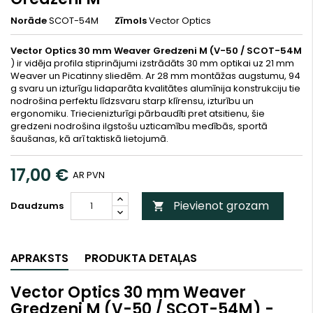
Norāde
SCOT-54M
Zīmols
Vector Optics
Vector Optics 30 mm Weaver Gredzeni M (V-50 / SCOT-54M
) ir vidēja profila stiprinājumi izstrādāts 30 mm optikai uz 21 mm
Weaver un Picatinny sliedēm. Ar 28 mm montāžas augstumu, 94
g svaru un izturīgu lidaparāta kvalitātes alumīnija konstrukciju tie
nodrošina perfektu līdzsvaru starp klīrensu, izturību un
ergonomiku. Triecienizturīgi pārbaudīti pret atsitienu, šie
gredzeni nodrošina ilgstošu uzticamību medībās, sportā
šaušanas, kā arī taktiskā lietojumā.
17,00 €
AR PVN
Pievienot grozam
Daudzums

APRAKSTS
PRODUKTA DETAĻAS
Vector Optics 30 mm Weaver
Gredzeni M (V-50 / SCOT-54M) -