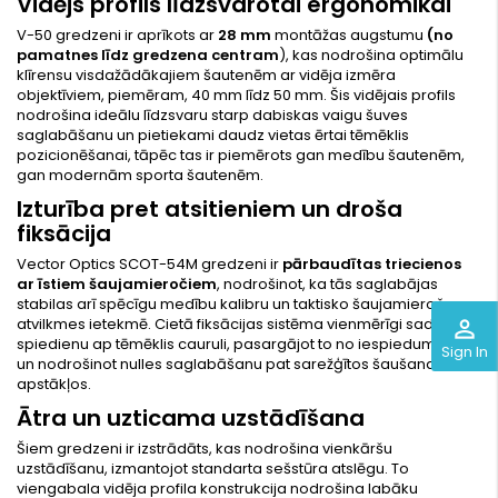
Vidējs profils līdzsvarotai ergonomikai
V-50 gredzeni ir aprīkots ar
28 mm
montāžas augstumu
(no
pamatnes līdz gredzena centram
), kas nodrošina optimālu
klīrensu visdažādākajiem šautenēm ar vidēja izmēra
objektīviem, piemēram, 40 mm līdz 50 mm. Šis vidējais profils
nodrošina ideālu līdzsvaru starp dabiskas vaigu šuves
saglabāšanu un pietiekami daudz vietas ērtai tēmēklis
pozicionēšanai, tāpēc tas ir piemērots gan medību šautenēm,
gan modernām sporta šautenēm.
Izturība pret atsitieniem un droša
fiksācija
Vector Optics SCOT-54M gredzeni ir
pārbaudītas triecienos
ar īstiem šaujamieročiem
, nodrošinot, ka tās saglabājas
stabilas arī spēcīgu medību kalibru un taktisko šaujamieroču
atvilkmes ietekmē. Cietā fiksācijas sistēma vienmērīgi sadala
perm_identity
spiedienu ap tēmēklis cauruli, pasargājot to no iespiedumiem
Sign In
un nodrošinot nulles saglabāšanu pat sarežģītos šaušanas
apstākļos.
Ātra un uzticama uzstādīšana
Šiem gredzeni ir izstrādāts, kas nodrošina vienkāršu
uzstādīšanu, izmantojot standarta sešstūra atslēgu. To
viengabala vidēja profila konstrukcija nodrošina labāku