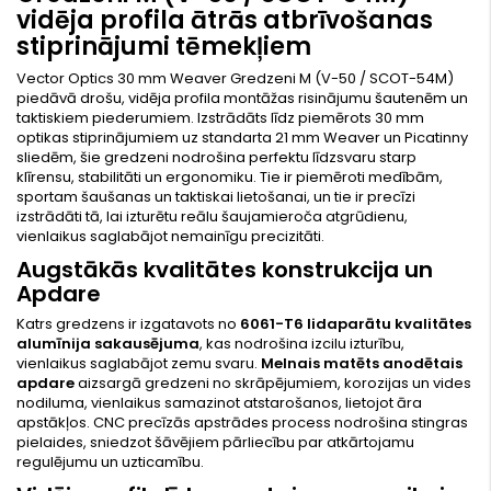
vidēja profila ātrās atbrīvošanas
stiprinājumi tēmekļiem
Vector Optics 30 mm Weaver Gredzeni M (V-50 / SCOT-54M)
piedāvā drošu, vidēja profila montāžas risinājumu šautenēm un
taktiskiem piederumiem. Izstrādāts līdz piemērots 30 mm
optikas stiprinājumiem uz standarta 21 mm Weaver un Picatinny
sliedēm, šie gredzeni nodrošina perfektu līdzsvaru starp
klīrensu, stabilitāti un ergonomiku. Tie ir piemēroti medībām,
sportam šaušanas un taktiskai lietošanai, un tie ir precīzi
izstrādāti tā, lai izturētu reālu šaujamieroča atgrūdienu,
vienlaikus saglabājot nemainīgu precizitāti.
Augstākās kvalitātes konstrukcija un
Apdare
Katrs gredzens ir izgatavots no
6061-T6 lidaparātu kvalitātes
alumīnija sakausējuma
, kas nodrošina izcilu izturību,
vienlaikus saglabājot zemu svaru.
Melnais matēts anodētais
apdare
aizsargā gredzeni no skrāpējumiem, korozijas un vides
nodiluma, vienlaikus samazinot atstarošanos, lietojot āra
apstākļos. CNC precīzās apstrādes process nodrošina stingras
pielaides, sniedzot šāvējiem pārliecību par atkārtojamu
regulējumu un uzticamību.