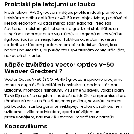
Praktiski pielietojumi uz lauka
Medniekiem V-50 gredzeni vidējais profils ir ideāli piemērots
tipiskām medību optikām ar 40-50 mm objektīviem, piedāvājot
lielisku ergonomiku ātrai mērķa sasniegšanai. Precīzās
šaušanas meistari gūst labumu no gredzeni stabilitātes un
stingrības, nodrošinot, ka viņu tēmēklis saglabā nulles vērtību
ilgstošu šaušanas sesiju laikā. Taktikas operatori novērtēs
saderību ar tādiem piederumiem kā lukturīši un lāzeri, kas
nodrošina elastību, lai pielāgotos specifiskām konfigurācijām,
nezaudējot izturību.
Kāpēc izvēlēties Vector Optics V-50
Weaver Gredzeni ?
Vector Optics V-50 (SCOT-54M) gredzeni apvieno pieejamu
cenu un augstākās kvalitātes konstrukciju, padarot tās par
uzticamu montāžas risinājumu visu līmeņu šāvēju vajadzībām.
To vidēja profila augstums nodrošina ideālu kompromisu starp
tēmēklis klīrensu un ērtu šaušanas pozīciju, savukārt triecienu
pārbaudītā izturība garantē veiktspēju reālos apstākļos. Tie ir
uzticama izvēle medniekiem, sporta šāvējiem un
profesionāļiem, kas meklē uzticamu montāžas aparatūru.
Kopsavilkums