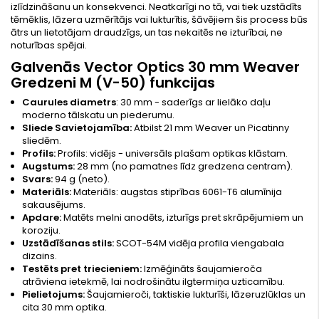
izlīdzināšanu un konsekvenci. Neatkarīgi no tā, vai tiek uzstādīts
tēmēklis, lāzera uzmērītājs vai lukturītis, šāvējiem šis process būs
ātrs un lietotājam draudzīgs, un tas nekaitēs ne izturībai, ne
noturības spējai.
Galvenās Vector Optics 30 mm Weaver
Gredzeni M (V-50) funkcijas
Caurules diametrs
: 30 mm - saderīgs ar lielāko daļu
moderno tālskatu un piederumu.
Sliede Savietojamība:
Atbilst 21 mm Weaver un Picatinny
sliedēm.
Profils:
Profils: vidējs - universāls plašam optikas klāstam.
Augstums:
28 mm (no pamatnes līdz gredzena centram).
Svars:
94 g (neto).
Materiāls:
Materiāls: augstas stiprības 6061-T6 alumīnija
sakausējums.
Apdare:
Matēts melni anodēts, izturīgs pret skrāpējumiem un
koroziju.
Uzstādīšanas stils:
SCOT-54M vidēja profila viengabala
dizains.
Testēts pret triecieniem:
Izmēģināts šaujamieroča
atrāviena ietekmē, lai nodrošinātu ilgtermiņa uzticamību.
Pielietojums:
Šaujamieroči, taktiskie lukturīši, lāzeruzlūklas un
cita 30 mm optika.