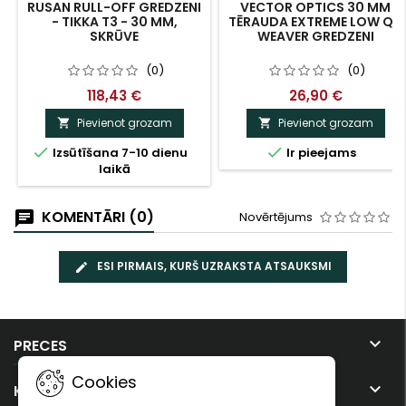
RUSAN RULL-OFF GREDZENI
VECTOR OPTICS 30 MM
- TIKKA T3 - 30 MM,
TĒRAUDA EXTREME LOW QD
SKRŪVE
WEAVER GREDZENI
(0)
(0)
118,43 €
26,90 €
Pievienot grozam
Pievienot grozam




Izsūtīšana 7-10 dienu
Ir pieejams
laikā
KOMENTĀRI (0)
Novērtējums
ESI PIRMAIS, KURŠ UZRAKSTA ATSAUKSMI

PRECES
Cookies

KOMPĀNIJA