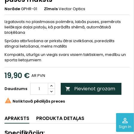
Norāde
GPHR-01
Zīmols
Vector Optics
Izgatavots no plastmasas polimēra, labās puses, piemērots
lielākajai daļai pistoļu, kā parādīts shēmā, automātiskā
bloķēšana
Sprūda atbrīvošana ar pirkstu ātrai izvilkšanai, paredzēts
stingrai lietošanai, melns matēts
Kompakts, izturīgs un viegls svars visiem taktiskiem, medību un
sporta lietojumiem
19,90 €
AR PVN
Pievienot grozam
Daudzums


Noliktavā pēdējās preces
APRAKSTS
PRODUKTA DETAĻAS
perm_identity
Sign In
Specifikācija: