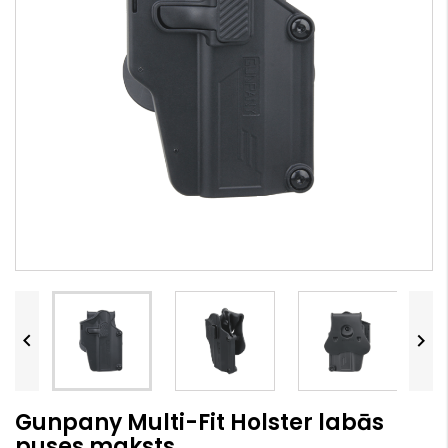


Gunpany Multi-Fit Holster labās
puses maksts