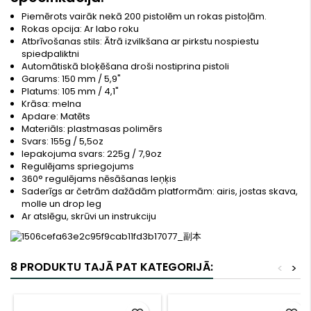
Piemērots vairāk nekā 200 pistolēm un rokas pistoļām.
Rokas opcija: Ar labo roku
Atbrīvošanas stils: Ātrā izvilkšana ar pirkstu nospiestu
spiedpaliktni
Automātiskā bloķēšana droši nostiprina pistoli
Garums: 150 mm / 5,9"
Platums: 105 mm / 4,1"
Krāsa: melna
Apdare: Matēts
Materiāls: plastmasas polimērs
Svars: 155g / 5,5oz
Iepakojuma svars: 225g / 7,9oz
Regulējams spriegojums
360° regulējams nēsāšanas leņķis
Saderīgs ar četrām dažādām platformām: airis, jostas skava,
molle un drop leg
Ar atslēgu, skrūvi un instrukciju
8 PRODUKTU TAJĀ PAT KATEGORIJĀ:
<
>