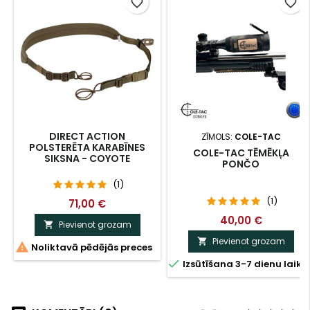
favorite_border
favorite_border
DIRECT ACTION
ZĪMOLS:
COLE-TAC
POLSTERĒTA KARABĪNES
COLE-TAC TĒMĒKĻA
SIKSNA - COYOTE
PONČO
(1)
(1)
71,00 €
40,00 €
Pievienot grozam

Pievienot grozam


Noliktavā pēdējās preces

Izsūtīšana 3-7 dienu laikā