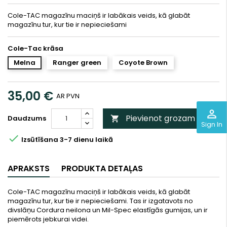
Cole-TAC magazīnu maciņš ir labākais veids, kā glabāt
magazīnu tur, kur tie ir nepieciešami
Cole-Tac krāsa
Melna
Ranger green
Coyote Brown
35,00 €
AR PVN
perm_identity
Pievienot grozam
Daudzums

Sign In

Izsūtīšana 3-7 dienu laikā
APRAKSTS
PRODUKTA DETAĻAS
Cole-TAC magazīnu maciņš ir labākais veids, kā glabāt
magazīnu tur, kur tie ir nepieciešami. Tas ir izgatavots no
divslāņu Cordura neilona un Mil-Spec elastīgās gumijas, un ir
piemērots jebkurai videi.