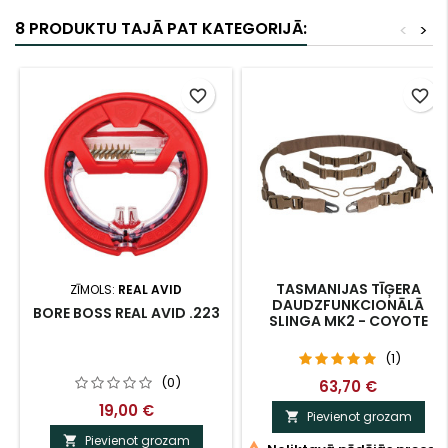
8 PRODUKTU TAJĀ PAT KATEGORIJĀ:
<
>
favorite_border
favorite_border
TASMANIJAS TĪĢERA
ZĪMOLS:
REAL AVID
DAUDZFUNKCIONĀLĀ
BORE BOSS REAL AVID .223
SLINGA MK2 - COYOTE
(1)
(0)
63,70 €
19,00 €
Pievienot grozam

Pievienot grozam
