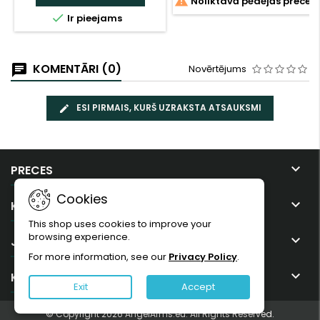

Noliktavā pēdējās preces

Ir pieejams
KOMENTĀRI (0)
Novērtējums
ESI PIRMAIS, KURŠ UZRAKSTA ATSAUKSMI

PRECES
Cookies

KOMPĀNIJA
This shop uses cookies to improve your
browsing experience.

JŪSU KONTS
For more information, see our
Privacy Policy
.

KONTAKTI
Exit
Accept
© Copyright 2026 AngelArms.eu. All Rights Reserved.