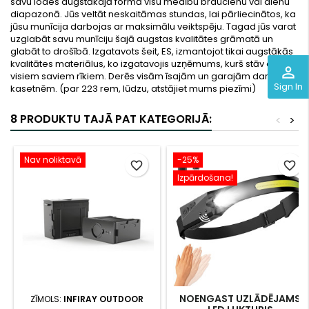
savu lodes augstākajā formā visu medību braucienu vai dienu
diapazonā. Jūs veltāt neskaitāmas stundas, lai pārliecinātos, ka
jūsu munīcija darbojas ar maksimālu veiktspēju. Tagad jūs varat
uzglabāt savu munīciju šajā augstas kvalitātes grāmatā un
glabāt to drošībā. Izgatavots šeit, ES, izmantojot tikai augstākās
kvalitātes materiālus, ko izgatavojis uzņēmums, kurš stāv aiz
perm_identity
visiem saviem rīkiem. Derēs visām īsajām un garajām darbības
Sign In
kasetnēm. (par 223 rem, lūdzu, atstājiet mums piezīmi)
8 PRODUKTU TAJĀ PAT KATEGORIJĀ:
<
>
Nav noliktavā
-25%
favorite_border
favorite_border
Izpārdošana!
NOENGAST UZLĀDĒJAMS
ZĪMOLS:
INFIRAY OUTDOOR