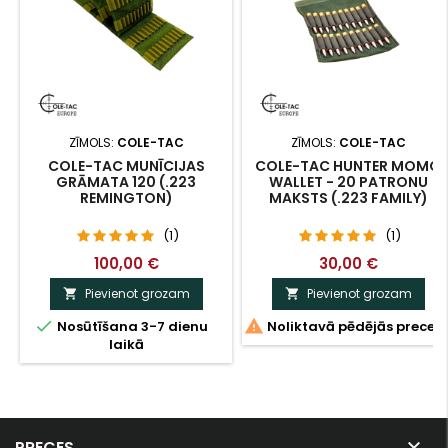
ZĪMOLS:
COLE-TAC
ZĪMOLS:
COLE-TAC
COLE-TAC MUNĪCIJAS
COLE-TAC HUNTER MOMO
GRĀMATA 120 (.223
WALLET - 20 PATRONU
REMINGTON)
MAKSTS (.223 FAMILY)
(1)
(1)
100,00 €
30,00 €
Pievienot grozam
Pievienot grozam




Nosūtīšana 3-7 dienu
Noliktavā pēdējās preces
laikā

PRECES