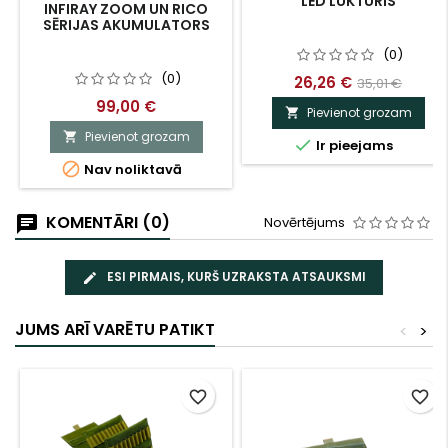
LED LUKTURIS
INFIRAY ZOOM UN RICO
SĒRIJAS AKUMULATORS
(0)
(0)
26,26 €
35,01 €
99,00 €
Pievienot grozam

Pievienot grozam


Ir pieejams

Nav noliktavā
KOMENTĀRI (0)
Novērtējums
ESI PIRMAIS, KURŠ UZRAKSTA ATSAUKSMI
JUMS ARĪ VARĒTU PATIKT
<
>
favorite_border
favorite_border