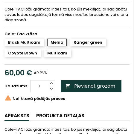
Cole-TAC ložu grāmata ir tieši tas, ko jūs meklējat, lai saglabātu
savas lodes augstākajā formā visu medību braucienu vai dienu
diapazonā.
Cole-Tac krāsa
Black Multicam
Melna
Ranger green
Coyote Brown
Multicam
60,00 €
AR PVN
Pievienot grozam
Daudzums


Noliktavā pēdējās preces
APRAKSTS
PRODUKTA DETAĻAS
Cole-TAC ložu grāmata ir tieši tas, ko jūs meklējat, lai saglabātu