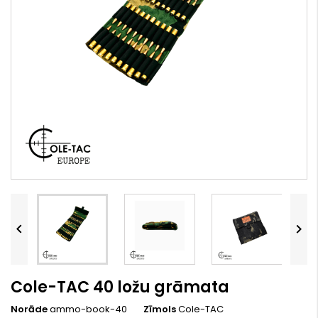


Cole-TAC 40 ložu grāmata
Norāde
ammo-book-40
Zīmols
Cole-TAC