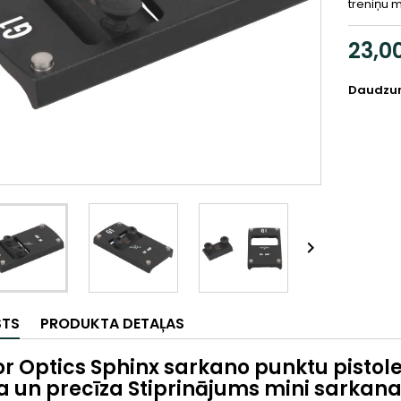
treniņu 
23,0
Daudzu

STS
PRODUKTA DETAĻAS
r Optics Sphinx sarkano punktu pistole
a un precīza Stiprinājums mini sarkan