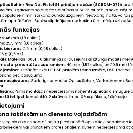
ptics Sphinx Red Dot Pistol Stiprinājums bāze (SCRDM-07)
ir prec
istolēm. Izgatavots no augstas stiprības 6061-T6 alumīnija sakausējuma
 populāriem mini sarkanā punkta uzgaļiem. Neatkarīgi no tā, vai tas 
tām apmācībām, Sphinx stiprinājums nodrošina ātru mērķa uztveršanu
nās funkcijas
s:
46 mm (1,8 collas)
ms:
25,5 mm (1,0 collas)
is biezums
: 2,5 mm (0,08 collas)
16 g (0,6 oz)
āls:
Materiāls: 6061-T6 alumīnija sakausējums ar izturīgu matēts me
ums starp montāžas caurumiem:
40 mm (1,57 collas) un 20,5 mm (0,
tojamība:
Izstrādāts tikai HK USP pistolēm (pilna izmēra, USP Tactic
ošana pēc pasūtījuma
as nospiedums:
Saderīgs ar Vector Optics Sphinx, Vortex Venom, Burri
ni
dīšana:
Pirms montāžas nepieciešams noņemt rūpnīcas aizmugurējo 
ktā ietilpst:
komplektā: 2 skrūves, 1 montāžas plāksne, 1 šķērssija
lietojumi
ana taktiskām un dienesta vajadzībām
n vieglais dizains nodrošina, ka piestiprinātā optika lieki nepalielina
arbiniekiem vai bruņotiem profesionāļiem, kuriem nepieciešama ātra