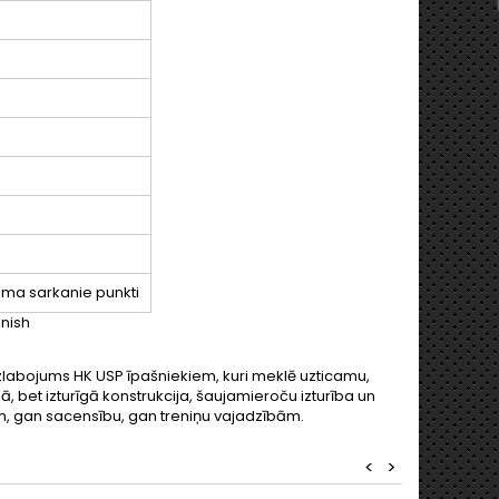
uma sarkanie punkti
uzlabojums HK USP īpašniekiem, kuri meklē uzticamu,
, bet izturīgā konstrukcija, šaujamieroču izturība un
ām, gan sacensību, gan treniņu vajadzībām.
<
>