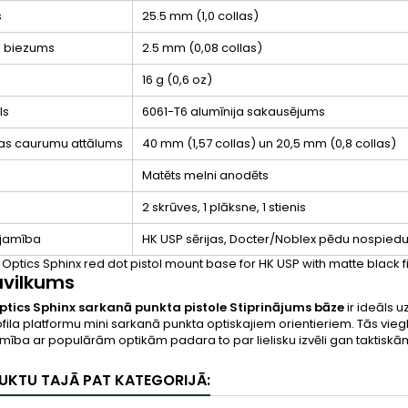
s
25.5 mm (1,0 collas)
s biezums
2.5 mm (0,08 collas)
16 g (0,6 oz)
ls
6061-T6 alumīnija sakausējums
as caurumu attālums
40 mm (1,57 collas) un 20,5 mm (0,8 collas)
Matēts melni anodēts
2 skrūves, 1 plāksne, 1 stienis
ojamība
HK USP sērijas, Docter/Noblex pēdu nospied
vilkums
ptics Sphinx sarkanā punkta pistole Stiprinājums bāze
ir ideāls 
ila platformu mini sarkanā punkta optiskajiem orientieriem. Tās vieglā
mība ar populārām optikām padara to par lielisku izvēli gan taktisk
UKTU TAJĀ PAT KATEGORIJĀ: