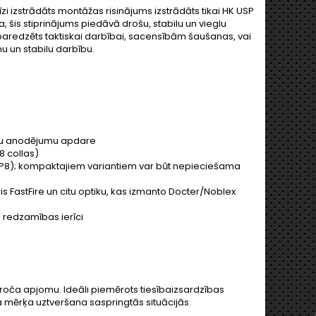
īzi izstrādāts montāžas risinājums izstrādāts tikai HK USP
, šis stiprinājums piedāvā drošu, stabilu un vieglu
paredzēts taktiskai darbībai, sacensībām šaušanas, vai
 un stabilu darbību.
lnu anodējumu apdare
8 collas)
al, P8); kompaktajiem variantiem var būt nepieciešama
s FastFire un citu optiku, kas izmanto Docter/Noblex
redzamības ierīci
 ieroča apjomu. Ideāli piemērots tiesībaizsardzības
 mērķa uztveršana saspringtās situācijās.