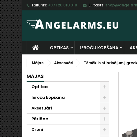
Tālrunis:
+371 20 310 310
E-pasts:
shop@angelarm
M
I
I
add_circle_outline
Ju
Vē
sa
OPTIKAS
IEROČU KOPŠANA
AK
Mājas
Aksesuāri
Tēmēklis stiprinājumi, gredz
MĀJAS
Optikas
Ieroču kopšana
Aksesuāri
Pārlāde
Droni