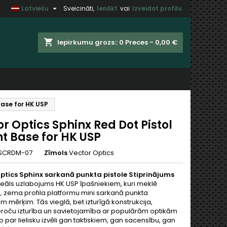

Latviešu
Sveicināti,
Ienākt
vai
Izveidot profilu
×
×
×
shopping_cart
Iepirkumu grozs::
0
Preces - 0,00 €
t
Base for HK USP
u
r Optics Sphinx Red Dot Pistol
t Base for HK USP
SCRDM-07
Zīmols
Vector Optics
ptics Sphinx sarkanā punkta pistole Stiprinājums
ideāls uzlabojums HK USP īpašniekiem, kuri meklē
, zema profila platformu mini sarkanā punkta
m mērķim. Tās vieglā, bet izturīgā konstrukcija,
roču izturība un savietojamība ar populārām optikām
 par lielisku izvēli gan taktiskiem, gan sacensību, gan