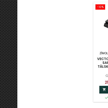
-10%
ZĪMOL
VECTO
SA
TĀLS
2
