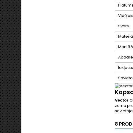
Platum
Vidējai
Svars
Materiā
Montāž
Apdare
Iekļauts
Saviet
Kopsa
Vector O
zema prof
savietoja
8 PROD