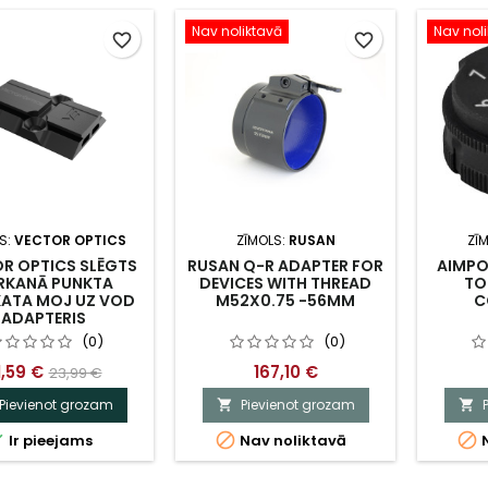
Nav noliktavā
Nav nol
favorite_border
favorite_border
S:
VECTOR OPTICS
ZĪMOLS:
RUSAN
ZĪ
R OPTICS SLĒGTS
RUSAN Q-R ADAPTER FOR
AIMPO
RKANĀ PUNKTA
DEVICES WITH THREAD
TO
KATA MOJ UZ VOD
M52X0.75 -56MM
C
ADAPTERIS
(0)
(0)
1,59 €
167,10 €
23,99 €
Pievienot grozam
Pievienot grozam





Ir pieejams
Nav noliktavā
N