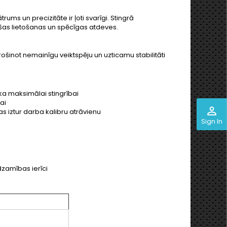
ums un precizitāte ir ļoti svarīgi. Stingrā
tošas lietošanas un spēcīgas atdeves.
šinot nemainīgu veiktspēju un uzticamu stabilitāti
oka maksimālai stingrībai
ai
perm_identity
s iztur darba kalibru atrāvienu
Sign In
dzamības ierīci