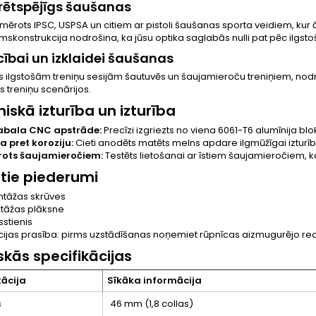
rētspējīgs šaušanas
emērots IPSC, USPSA un citiem ar pistoli šaušanas sporta veidiem, kur ātr
umskonstrukcija nodrošina, ka jūsu optika saglabās nulli pat pēc ilgs
bai un izklaidei šaušanas
 ilgstošām treniņu sesijām šautuvēs un šaujamieroču treniņiem, nodro
s treniņu scenārijos.
iskā izturība un izturība
abala CNC apstrāde:
Precīzi izgriezts no viena 6061-T6 alumīnija bl
ba pret koroziju:
Cieti anodēts matēts melns apdare ilgmūžīgai izturīb
rots šaujamieročiem:
Testēts lietošanai ar īstiem šaujamieročiem, ka
utie piederumi
ntāžas skrūves
ntāžas plāksne
rsstienis
kcijas prasība: pirms uzstādīšanas noņemiet rūpnīcas aizmugurējo re
skās specifikācijas
kācija
Sīkāka informācija
s
46 mm (1,8 collas)