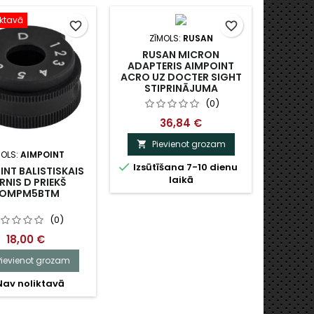
iktavā
favorite_border
favorite_border
ZĪMOLS:
RUSAN
RUSAN MICRON
ADAPTERIS AIMPOINT
ACRO UZ DOCTER SIGHT
STIPRINĀJUMA
(0)
36,84 €
Pievienot grozam

MOLS:
AIMPOINT
Z

Izsūtīšana 7-10 dienu
INT BALISTISKAIS
RU
laikā
RNIS D PRIEKŠ
STIPR
OMPM5BTM
SIGHT 
AT
(0)
18,00 €
Pievienot grozam
P


av noliktavā
Nosūt