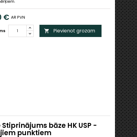
mērķiem.
0 €
AR PVN
Pievienot grozam
ms

 Stiprinājums bāze HK USP -
ajiem punktiem