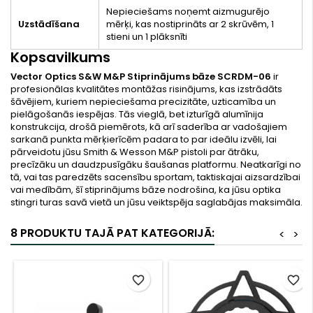
Nepieciešams noņemt aizmugurējo
Uzstādīšana
mērķi, kas nostiprināts ar 2 skrūvēm, 1
stieni un 1 plāksnīti
Kopsavilkums
Vector Optics S&W M&P Stiprinājums bāze SCRDM-06
ir
profesionālas kvalitātes montāžas risinājums, kas izstrādāts
šāvējiem, kuriem nepieciešama precizitāte, uzticamība un
pielāgošanās iespējas. Tās vieglā, bet izturīgā alumīnija
konstrukcija, drošā piemērots, kā arī saderība ar vadošajiem
sarkanā punkta mērķierīcēm padara to par ideālu izvēli, lai
pārveidotu jūsu Smith & Wesson M&P pistoli par ātrāku,
precīzāku un daudzpusīgāku šaušanas platformu. Neatkarīgi no
tā, vai tas paredzēts sacensību sportam, taktiskajai aizsardzībai
vai medībām, šī stiprinājums bāze nodrošina, ka jūsu optika
stingri turas savā vietā un jūsu veiktspēja saglabājas maksimāla.
8 PRODUKTU TAJĀ PAT KATEGORIJĀ:
<
>
favorite_border
favorite_border