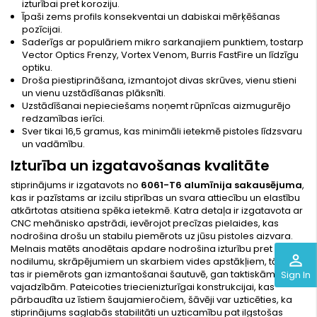
izturībai pret koroziju.
Īpaši zems profils konsekventai un dabiskai mērķēšanas
pozīcijai.
Saderīgs ar populāriem mikro sarkanajiem punktiem, tostarp
Vector Optics Frenzy, Vortex Venom, Burris FastFire un līdzīgu
optiku.
Droša piestiprināšana, izmantojot divas skrūves, vienu stieni
un vienu uzstādīšanas plāksnīti.
Uzstādīšanai nepieciešams noņemt rūpnīcas aizmugurējo
redzamības ierīci.
Sver tikai 16,5 gramus, kas minimāli ietekmē pistoles līdzsvaru
un vadāmību.
Izturība un izgatavošanas kvalitāte
stiprinājums ir izgatavots no
6061-T6 alumīnija sakausējuma
,
kas ir pazīstams ar izcilu stiprības un svara attiecību un elastību
atkārtotas atsitiena spēka ietekmē. Katra detaļa ir izgatavota ar
CNC mehānisko apstrādi, ievērojot precīzas pielaides, kas
nodrošina drošu un stabilu piemērots uz jūsu pistoles aizvara.
Melnais matēts anodētais apdare nodrošina izturību pret
perm_identity
nodilumu, skrāpējumiem un skarbiem vides apstākļiem, tāpēc
tas ir piemērots gan izmantošanai šautuvē, gan taktiskām
Sign In
vajadzībām. Pateicoties triecienizturīgai konstrukcijai, kas
pārbaudīta uz īstiem šaujamieročiem, šāvēji var uzticēties, ka
stiprinājums saglabās stabilitāti un uzticamību pat ilgstošas