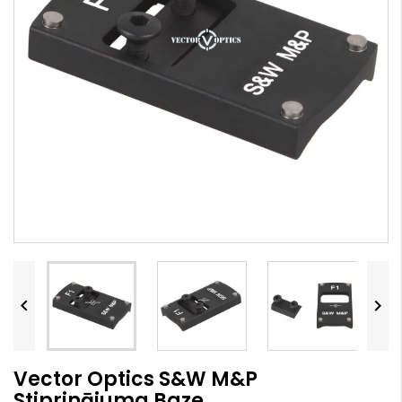


Vector Optics S&W M&P
Stiprinājuma Baze