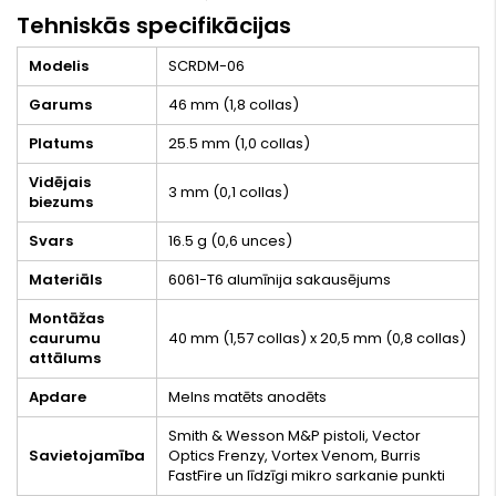
Tehniskās specifikācijas
Modelis
SCRDM-06
Garums
46 mm (1,8 collas)
Platums
25.5 mm (1,0 collas)
Vidējais
3 mm (0,1 collas)
biezums
Svars
16.5 g (0,6 unces)
Materiāls
6061-T6 alumīnija sakausējums
Montāžas
caurumu
40 mm (1,57 collas) x 20,5 mm (0,8 collas)
attālums
Apdare
Melns matēts anodēts
Smith & Wesson M&P pistoli, Vector
Savietojamība
Optics Frenzy, Vortex Venom, Burris
FastFire un līdzīgi mikro sarkanie punkti