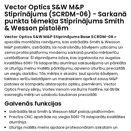
Vector Optics S&W M&P
Stiprinājums (SCRDM-06) - Sarkanā
punkta tēmekļa Stiprinājums Smith
& Wesson pistolēm
Vector Optics S&W M&P Stiprinājums Base SCRDM-06
ir
speciāls montāžas risinājums, kas izstrādāts Smith & Wesson
M&P pistolēm, izstrādāts, lai nodrošinātu šāvējiem uzticamu un
zema profila platformu modernu sarkanā punkta mērķierīču
uzstādīšanai. Šī stiprinājums bāze, kas izgatavota no augstas
kvalitātes 6061-T6 lidaparātu alumīnija sakausējuma un pārklāta
ar izturīgu melnu matēts pārklājumu, apvieno izturību, precizitāti
un vieglu darbību. Tās mērķis ir skaidrs: ļaut sporta šāvējiem,
taktisko ierīču lietotājiem un medniekiem aprīkot savus M&P
pistoles ar kompaktu atstarojošo optiku, piemēram, Vector
Optics Frenzy sēriju, Vortex Venom vai Burris FastFire, lai ātrāk
sasniegtu mērķi un uzlabotu šaušanas precizitāti.
Galvenās funkcijas
Izstrādāts tikai Smith & Wesson M&P pistoļu platformām.
Precīza CNC apstrāde no viegla 6061-T6 lidaparātu kvalitātes
alumīnija.
Izturīgs matēts melns apdare profesionālam izskatam un