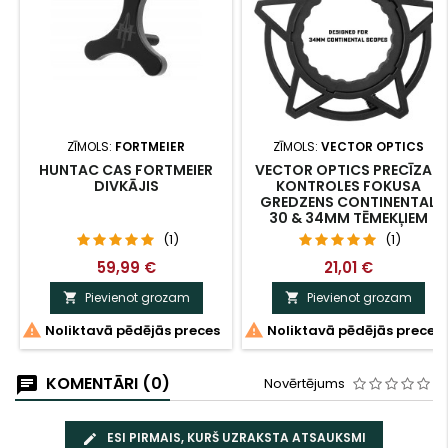
ZĪMOLS:
FORTMEIER
ZĪMOLS:
VECTOR OPTICS
HUNTAC CAS FORTMEIER
VECTOR OPTICS PRECĪZAS
DIVKĀJIS
KONTROLES FOKUSA
GREDZENS CONTINENTAL
30 & 34MM TĒMEKĻIEM
(1)
(1)
59,99 €
21,01 €
Pievienot grozam
Pievienot grozam




Noliktavā pēdējās preces
Noliktavā pēdējās preces
KOMENTĀRI (0)
Novērtējums
ESI PIRMAIS, KURŠ UZRAKSTA ATSAUKSMI