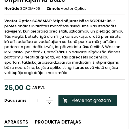
Norāde
SCRDM-06
Zīmols
Vector Optics
Vector Optics S&W M&P Stiprinājums bāze SCRDM-06
ir
profesionālas kvalitātes montāžas risinājums, kas izstrādāts
šāvējiem, kuri pieprasa precizitāti, uzticamību un pielāgojamību.
Tās vieglā, bet izturīgā alumīnija konstrukcija, drošā piemērots,
kā arī saderība ar vadošajiem sarkanā punkta mērķierīcēm
padara to par ideālu izvēli, lai pārveidotu jūsu Smith & Wesson
M&P pistoli par ātrāku, precīzāku un daudzpusīgāku šaušanas
platformu. Neatkarīgi no tā, vai tas paredzēts sacensību
sportam, taktiskajai aizsardzībai vai medībām, šī stiprinājums
bāze nodrošina, ka jūsu optika stingri turas savā vietā un jūsu
veiktspēja saglabājas maksimāla.
26,00 €
AR PVN
Pievienot grozam
Daudzums

APRAKSTS
PRODUKTA DETAĻAS