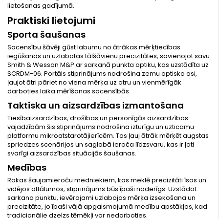
lietošanas gadījumā.
Praktiski lietojumi
Sporta šaušanas
Sacensību šāvēji gūst labumu no ātrākas mērķtiecības
iegūšanas un uzlabotas tālšāvienu precizitātes, savienojot savu
Smith & Wesson M&P ar sarkanā punkta optiku, kas uzstādīta uz
SCRDM-06. Portāls stiprinājums nodrošina zemu optisko asi,
ļaujot ātri pāriet no viena mērķa uz otru un vienmērīgāk
darboties laika mērīšanas sacensībās.
Taktiska un aizsardzības izmantošana
Tiesībaizsardzības, drošības un personīgās aizsardzības
vajadzībām šis stiprinājums nodrošina izturīgu un uzticamu
platformu mikroatstarotājierīcēm. Tas ļauj ātrāk mērķēt augstas
spriedzes scenārijos un saglabā ieroča līdzsvaru, kas ir ļoti
svarīgi aizsardzības situācijās šaušanas.
Medības
Rokas šaujamieroču medniekiem, kas meklē precizitāti īsos un
vidējos attālumos, stiprinājums būs īpaši noderīgs. Uzstādot
sarkano punktu, ievērojami uzlabojas mērķa izsekošana un
precizitāte, jo īpaši vājā apgaismojumā medību apstākļos, kad
tradicionālie dzelzs tēmēkļi var nedarboties.