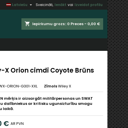

Latviešu
Sveicināti,
Ienākt
vai
Izveidot profilu
×
×
×
shopping_cart
Iepirkumu grozs::
0
Preces - 0,00 €
t
u
y-X Orion cimdi Coyote Brūns
WX-ORION-G301-XXL
Zīmols
Wiley X
N mērķis ir aizsargāt militārpersonas un SWAT
 dalībniekus ar kritisku ugunsizturību smagu
u laikā.
0 €
AR PVN