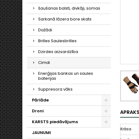
šaušanas balsti, divkāji, somas
Sarkanā lāzera bore skats
Dažādi
Brilles Saulesbrilles
Dzirdes aizsardzība
Cimdi
Enerģijas bankas un saules
baterijas
Suppresora vāks
Pārlāde
Droni
APRAK
KARSTS piedāvājums
Krāsa
JAUNUMI