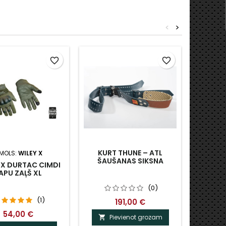
<
>
favorite_border
favorite_border
KURT THUNE – ATL
ĪMOLS:
WILEY X
ZĪ
ŠAUŠANAS SIKSNA
-X DURTAC CIMDI
WILEY X
APU ZAĻŠ XL
(0)
(1)
191,00 €
54,00 €
Pievienot grozam
