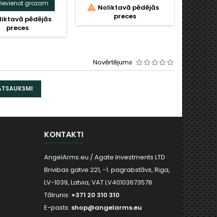
Pievienot grozam
P


Noliktavā pēdējās
preces

iktavā pēdējās
Nol
preces
Novērtējums
 ATSAUKSMI
KONTAKTI
AngelArms.eu / Agate Investments LTD
Brivibas gatve 221, -1. pagrabstāvs, Riga,
LV-1039, Latvia, VAT LV40103673578
Tālrunis:
+371 20 310 310
E-pasts:
shop@angelarms.eu