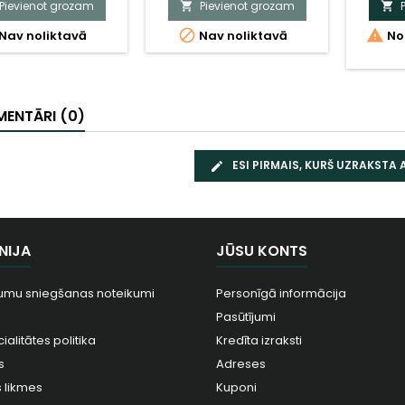
Pievienot grozam
Pievienot grozam




Nav noliktavā
Nav noliktavā
Nol
ENTĀRI (0)
ESI PIRMAIS, KURŠ UZRAKSTA
NIJA
JŪSU KONTS
umu sniegšanas noteikumi
Personīgā informācija
Pasūtījumi
ialitātes politika
Kredīta izraksti
s
Adreses
 likmes
Kuponi