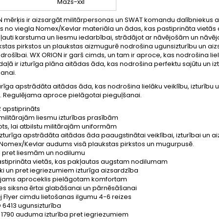
Mazs-xxl
mērķis ir aizsargāt militārpersonas un SWAT komandu dalībniekus ar k
s no viegla Nomex/Kevlar materiāla un ādas, kas pastiprināta vietās 
akļauti karstuma un liesmu iedarbībai, strādājot ar nāvējošām un nā
kstas pirkstos un plaukstas aizmugurē nodrošina ugunsizturību un aiz
 drošībai. WX ORION ir garš cimds, un tam ir aproce, kas nodrošina lie
daļā ir izturīga plāna aitādas āda, kas nodrošina perfektu sajūtu un iz
anai.
rīga apstrādāta aitādas āda, kas nodrošina lielāku veiklību, izturību 
. Regulējama aproce pielāgotai pieguļšanai.
 apstiprināts
 militārajām liesmu izturības prasībām
ts, lai atbilstu militārajām uniformām
turīga apstrādāta aitādas āda paaugstinātai veiklībai, izturībai un a
 Nomex/Kevlar audums visā plaukstas pirkstos un mugurpusē.
gs pret liesmām un nodilumu
stiprināta vietās, kas pakļautas augstam nodilumam
ki un pret iegriezumiem izturīga aizsardzība
jams aproceklis pielāgotam komfortam
es siksna ērtai glabāšanai un pārnēsāšanai
j Flyer cimdu lietošanas ilgumu 4-6 reizes
 6413 ugunsizturība
 1790 auduma izturība pret iegriezumiem