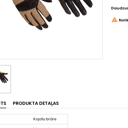
Daudzu

Noli
STS
PRODUKTA DETAĻAS
Kojotu brūns