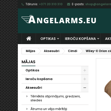
Tālrunis:
+371 20 310 310
E-pasts:
shop@angelarm
M
I
I
add_circle_outline
Ju
Vē
sa
OPTIKAS
IEROČU KOPŠANA
AK
Mājas
Aksesuāri
Cimdi
Wiley-X Orion c
MĀJAS
Optikas
Ieroču kopšana
Aksesuāri
Tēmēklis stiprinājumi, gredzeni,
sliedes
Ātruma un vēja mērītāji