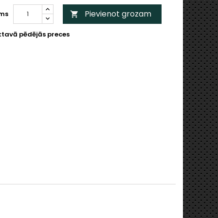
Pievienot grozam
ms

ktavā pēdējās preces