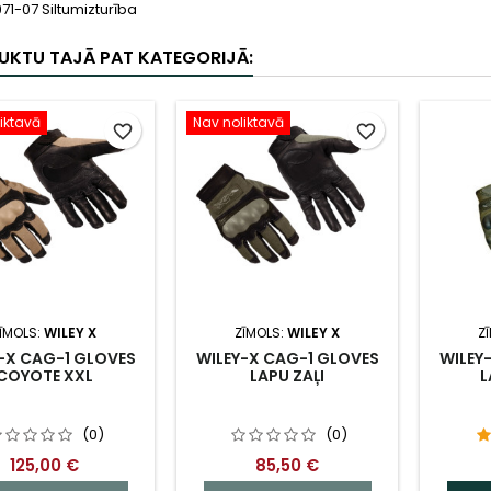
71-07 Siltumizturība
UKTU TAJĀ PAT KATEGORIJĀ:
iktavā
Nav noliktavā
favorite_border
favorite_border
ĪMOLS:
WILEY X
ZĪMOLS:
WILEY X
Z
-X CAG-1 GLOVES
WILEY-X CAG-1 GLOVES
WILEY
COYOTE XXL
LAPU ZAĻI
L
(0)
(0)
125,00 €
85,50 €