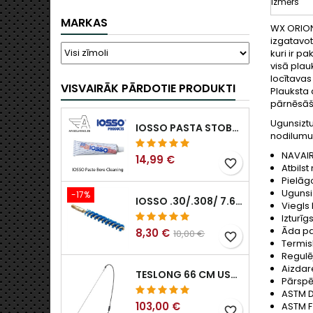
Izmērs
MARKAS
WX ORION 
izgatavot
kuri ir p
visā plau
locītavas
VISVAIRĀK PĀRDOTIE PRODUKTI
Plauksta 
pārnēsāš
Ugunsiztu
IOSSO PASTA STOBRA TĪRĪŠANAI
nodilumu
NAVAIR
14,99 €
favorite_border
Atbilst
Pielāgo
Ugunsiz
-17%
IOSSO .30/.308/ 7.62MM ELIMINATOR BLUE NYFLEX IEROČU URBUMU TĪRĪŠANAS BIRSTES .30/.308/ 7.62MM
Viegls
Izturī
Āda pa
8,30 €
10,00 €
favorite_border
Termis
Regulē
Aizdar
TESLONG 66 CM USB BOROSKOPS
Pārspē
ASTM D
103,00 €
ASTM F
favorite_border