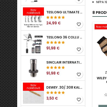
NFPA 19
Nav
TESLONG ULTIMATE SĀNSKATA ENDOSKOPA SPOGUĻU KOMPLEKTS (5 GAB.)
8 PROD
noliktavā
24,99 €
favorite_border
Nav nol
TESLONG 36 COLLU / 92 CM WIFI ELASTĪGS BOROSKOPS IPHONE IPAD ANDRIOD AR WIFI ADAPTERI
91,98 €
favorite_border
SINCLAIR INTERNATIONAL II PAAUDZES EKSPANDERI
Z
91,98 €
favorite_border
WILEY
Nav
DEWEY .30/.308 KALIBRA BRONZAS ŠAUTENES BIRSTE. B-30 MODELIS
noliktavā
3,50 €
favorite_border