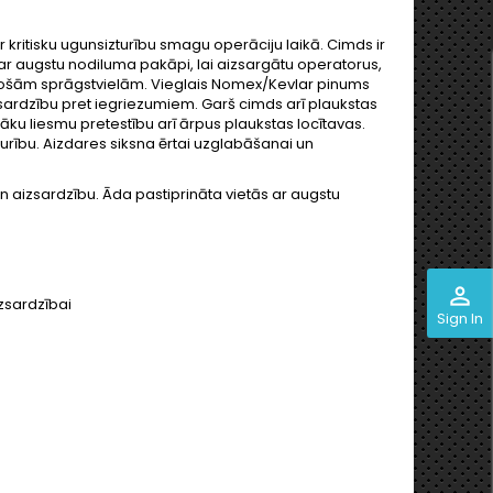
ritisku ugunsizturību smagu operāciju laikā. Cimds ir
ar augstu nodiluma pakāpi, lai aizsargātu operatorus,
vējošām sprāgstvielām. Vieglais Nomex/Kevlar pinums
sardzību pret iegriezumiem. Garš cimds arī plaukstas
lāku liesmu pretestību arī ārpus plaukstas locītavas.
turību. Aizdares siksna ērtai uzglabāšanai un
un aizsardzību. Āda pastiprināta vietās ar augstu
perm_identity
izsardzībai
Sign In