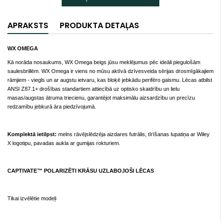
APRAKSTS
PRODUKTA DETAĻAS
WX OMEGA
Kā norāda nosaukums, WX Omega beigs jūsu meklējumus pēc ideāli piegulošām
saulesbrillēm. WX Omega ir viens no mūsu aktīvā dzīvesveida sērijas drosmīgākajiem
rāmjiem - viegls un ar augstu ietvaru, kas bloķē jebkādu perifēro gaismu. Lēcas atbilst
ANSI Z87.1+ drošības standartiem attiecībā uz optisko skaidrību un lielu
masas/augstas ātruma triecienu, garantējot maksimālu aizsardzību un precīzu
redzamību jebkurā āra piedzīvojumā.
Komplektā ietilpst:
melns rāvējslēdzēja aizdares futrālis, tīrīšanas lupatiņa ar Wiley
X logotipu, pavadas aukla ar gumijas rokturiem.
CAPTIVATE™ POLARIZĒTI KRĀSU UZLABOJOŠI LĒCAS
Tikai izvēlētie modeļi