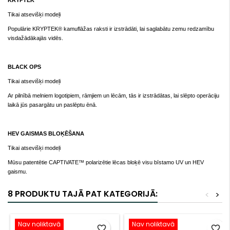
KRYPTEK
Tikai atsevišķi modeļi
Populārie KRYPTEK® kamuflāžas raksti ir izstrādāti, lai saglabātu zemu redzamību
visdažādākajās vidēs.
BLACK OPS
Tikai atsevišķi modeļi
Ar pilnībā melniem logotipiem, rāmjiem un lēcām, tās ir izstrādātas, lai slēpto operāciju
laikā jūs pasargātu un paslēptu ēnā.
HEV GAISMAS BLOĶĒŠANA
Tikai atsevišķi modeļi
Mūsu patentētie CAPTIVATE™ polarizētie lēcas bloķē visu bīstamo UV un HEV
gaismu.
8 PRODUKTU TAJĀ PAT KATEGORIJĀ:
<
>
Nav noliktavā
Nav noliktavā
favorite_border
favorite_border