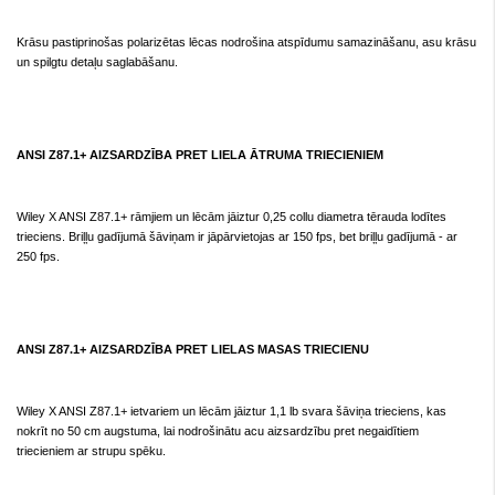
Krāsu pastiprinošas polarizētas lēcas nodrošina atspīdumu samazināšanu, asu krāsu
un spilgtu detaļu saglabāšanu.
ANSI Z87.1+ AIZSARDZĪBA PRET LIELA ĀTRUMA TRIECIENIEM
Wiley X ANSI Z87.1+ rāmjiem un lēcām jāiztur 0,25 collu diametra tērauda lodītes
trieciens. Briļļu gadījumā šāviņam ir jāpārvietojas ar 150 fps, bet briļļu gadījumā - ar
250 fps.
ANSI Z87.1+ AIZSARDZĪBA PRET LIELAS MASAS TRIECIENU
Wiley X ANSI Z87.1+ ietvariem un lēcām jāiztur 1,1 lb svara šāviņa trieciens, kas
nokrīt no 50 cm augstuma, lai nodrošinātu acu aizsardzību pret negaidītiem
triecieniem ar strupu spēku.