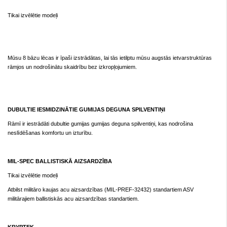
Tikai izvēlētie modeļi
Mūsu 8 bāzu lēcas ir īpaši izstrādātas, lai tās ietilptu mūsu augstās ietvarstruktūras
rāmjos un nodrošinātu skaidrību bez izkropļojumiem.
DUBULTIE IESMIDZINĀTIE GUMIJAS DEGUNA SPILVENTIŅI
Rāmī ir iestrādāti dubultie gumijas gumijas deguna spilventiņi, kas nodrošina
neslīdēšanas komfortu un izturību.
MIL-SPEC BALLISTISKĀ AIZSARDZĪBA
Tikai izvēlētie modeļi
Atbilst militāro kaujas acu aizsardzības (MIL-PREF-32432) standartiem ASV
militārajiem ballistiskās acu aizsardzības standartiem.