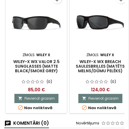
ZĪMOLS:
WILEY X
ZĪMOLS:
WILEY X
WILEY-X WX VALOR 2.5
WILEY-X WX BREACH
SUNGLASSES (MATTE
SAULESBRILLES (MATĒTS
BLACK/SMOKE GREY)
MELNS/DŪMU PELĒKS)
(0)
(0)
85,00 €
124,00 €
Pievienot grozam
Pievienot grozam




Nav noliktavā
Nav noliktavā
KOMENTĀRI (0)
Novērtējums