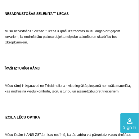
NESADRŪSTOŠAS SELENĪTA™ LĒCAS
Mūsu neplīstošās Selenite™ lēcas ir īpaši izstrādātas mūsu augstvērtīgajiem
ietvariem, lai nodrošinātu patiesu objektu telpisko attiecību un skaidrību bez
izkropļojumiem.
ĪPAŠI IZTURĪGI RĀMJI
Mūsu rāmji ir izgatavoti no Triloid neilona - visstingrākā pieejamā nemetāla materiāla,
kas nodrošina vieglu komfortu, izcilu izturību un aizsardzību pret triecieniem.
IZCILA LĒCU OPTIKA
perm_identity
Sign In
Mūsu lēcām ir ANSI Z87.1+, kas nozīmē, ka tās atbilst vai pārsniedz valsts drošības