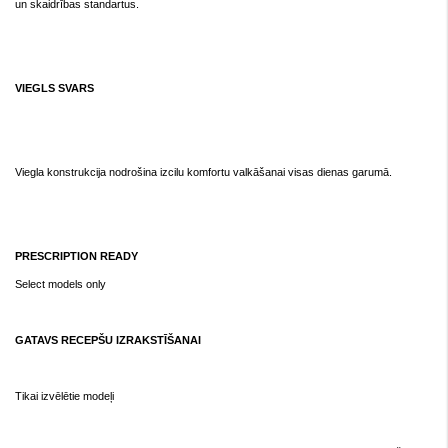
un skaidrības standartus.
VIEGLS SVARS
Viegla konstrukcija nodrošina izcilu komfortu valkāšanai visas dienas garumā.
PRESCRIPTION READY
Select models only
GATAVS RECEPŠU IZRAKSTĪŠANAI
Tikai izvēlētie modeļi