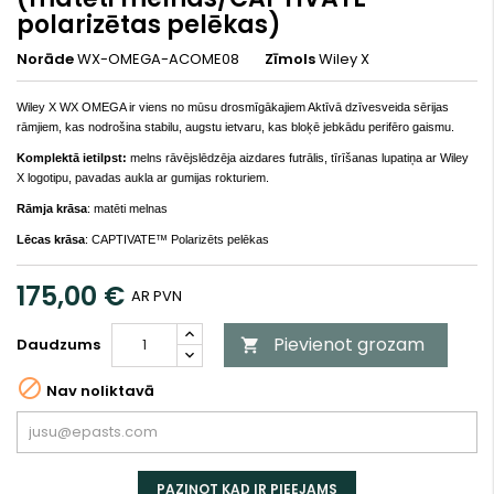
polarizētas pelēkas)
Norāde
WX-OMEGA-ACOME08
Zīmols
Wiley X
Wiley X WX OMEGA ir viens no mūsu drosmīgākajiem Aktīvā dzīvesveida sērijas
rāmjiem, kas nodrošina stabilu, augstu ietvaru, kas bloķē jebkādu perifēro gaismu.
Komplektā ietilpst:
melns rāvējslēdzēja aizdares futrālis, tīrīšanas lupatiņa ar Wiley
X logotipu, pavadas aukla ar gumijas rokturiem.
Rāmja krāsa
:
matēti melnas
Lēcas krāsa
:
CAPTIVATE™ Polarizēts pelēkas
175,00 €
AR PVN
Pievienot grozam
Daudzums


Nav noliktavā
PAZIŅOT KAD IR PIEEJAMS