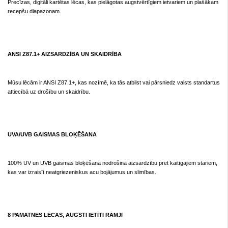
Precīzas, digitāli kartētas lēcas, kas pielāgotas augstvērtīgiem ietvariem un plašākam
recepšu diapazonam.
ANSI Z87.1+ AIZSARDZĪBA UN SKAIDRĪBA
Mūsu lēcām ir ANSI Z87.1+, kas nozīmē, ka tās atbilst vai pārsniedz valsts standartus
attiecībā uz drošību un skaidrību.
UVA/UVB GAISMAS BLOĶĒŠANA
100% UV un UVB gaismas bloķēšana nodrošina aizsardzību pret kaitīgajiem stariem,
kas var izraisīt neatgriezeniskus acu bojājumus un slimības.
8 PAMATNES LĒCAS, AUGSTI IETĪTI RĀMJI