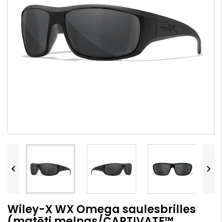


Wiley-X WX Omega saulesbrilles
(matēti melnas/CAPTIVATE™