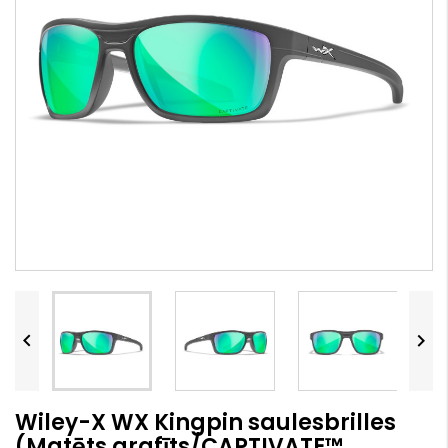


Wiley-X WX Kingpin saulesbrilles
(Matēts grafīts/CAPTIVATE™