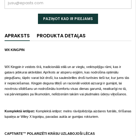
PAZIŅOT KAD IR PIEEJAMS
APRAKSTS
PRODUKTA DETAĻAS
WX KINGPIN
WX Kingpin ir veidots tīrā, tradicionālā stilā un ar vieglu, veiktspējīgu rāmi, kas ir
gatavs jebkurai aktivitātei. Aprīkots ar atsperu eņģēm, kas nodrošina optimālu
pieguļšanu, tāpēc varat būt droši, ka saulesbrilles droši turēsies tieši tur, kur jums tās
ir nepieciešamas. Kingpin deguna tiltiņš un racionāli veidoti aizsargi ir gumijoti, lai
novērstu slīdēšanu un nodrošinātu komfortu visas dienas garumā, neatkarīgi no tā,
vai pārvietojaties pa līkumotām, nelīdzenām takām vai pludmales ūdeņu viļņošanos.
Komplektā ietilpst:
Komplektā ietilpst: melns rāvējslēdzēja aizdares futrālis, tīrīšanas
lupatiņa ar Wiley X logotipu, pavadas aukla ar gumijas rokturiem.
CAPTIVATE™ POLARIZĒTI KRĀSU UZLABOJOŠI LĒCAS