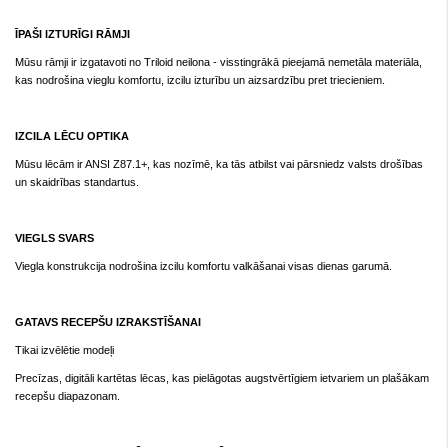
ĪPAŠI IZTURĪGI RĀMJI
Mūsu rāmji ir izgatavoti no Triloid neilona - visstingrākā pieejamā nemetāla materiāla,
kas nodrošina vieglu komfortu, izcilu izturību un aizsardzību pret triecieniem.
IZCILA LĒCU OPTIKA
Mūsu lēcām ir ANSI Z87.1+, kas nozīmē, ka tās atbilst vai pārsniedz valsts drošības
un skaidrības standartus.
VIEGLS SVARS
Viegla konstrukcija nodrošina izcilu komfortu valkāšanai visas dienas garumā.
GATAVS RECEPŠU IZRAKSTĪŠANAI
Tikai izvēlētie modeļi
Precīzas, digitāli kartētas lēcas, kas pielāgotas augstvērtīgiem ietvariem un plašākam
recepšu diapazonam.