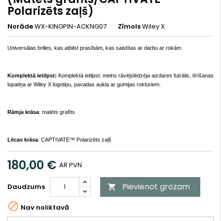
Polarizēts zaļš)
Norāde
WX-KINGPIN-ACKNG07
Zīmols
Wiley X
Universālas brilles, kas atbilst prasībām, kas saistītas ar darbu ar rokām.
Komplektā ietilpst:
Komplektā ietilpst: melns rāvējslēdzēja aizdares futrālis, tīrīšanas
lupatiņa ar Wiley X logotipu, pavadas aukla ar gumijas rokturiem.
Rāmja krāsa
: matēts grafīts
Lēcas krāsa
:
CAPTIVATE™ Polarizēts zaļš
180,00 €
AR PVN
Pievienot grozam
Daudzums


Nav noliktavā