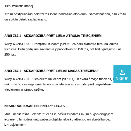
Tikai izvēlētie modeļi
Krāsu pastiprinošas polarizētas lēcas nodrošina atspīdumu samazināšanu, asu krāsu
un spilgtu detaļu saglabāšanu.
ANSI Z87.1+ AIZSARDZĪBA PRET LIELA ĀTRUMA TRIECIENIEM
Wiley X ANSI Z87.1+ rāmjiem un lēcām jāiztur 0,25 collu diametra tērauda lodītes
trieciens. Briļļu gadījumā šāviņam ir jāpārvietojas ar 150 fps, bet briļļu gadījumā - ar
250 fps.
perm_identity
ANSI Z87.1+ AIZSARDZĪBA PRET LIELAS MASAS TRIECIENU
Sign In
Wiley X ANSI Z87.1+ ietvariem un lēcām jāiztur 1,1 lb svara šāviņa trieciens, kas
nokrīt no 50 cm augstuma, lai nodrošinātu acu aizsardzību pret negaidītiem
triecieniem ar strupu spēku.
NESADRŪSTOŠAS SELENĪTA™ LĒCAS
Mūsu neplīstošās Selenite™ lēcas ir īpaši izstrādātas mūsu augstvērtīgajiem
ietvariem, lai nodrošinātu patiesu objektu telpisko attiecību un skaidrību bez
izkropļojumiem.