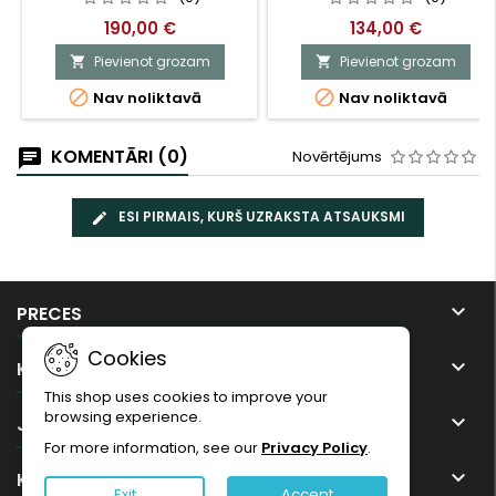
190,00 €
134,00 €
Pievienot grozam
Pievienot grozam




Nav noliktavā
Nav noliktavā
KOMENTĀRI (0)
Novērtējums
ESI PIRMAIS, KURŠ UZRAKSTA ATSAUKSMI

PRECES
Cookies

KOMPĀNIJA
This shop uses cookies to improve your
browsing experience.

JŪSU KONTS
For more information, see our
Privacy Policy
.

KONTAKTI
Exit
Accept