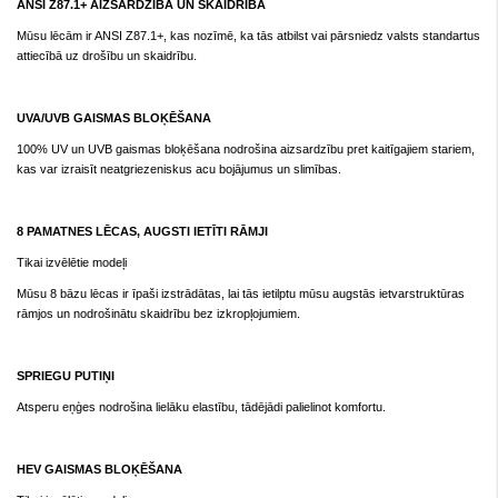
ANSI Z87.1+ AIZSARDZĪBA UN SKAIDRĪBA
Mūsu lēcām ir ANSI Z87.1+, kas nozīmē, ka tās atbilst vai pārsniedz valsts standartus
attiecībā uz drošību un skaidrību.
UVA/UVB GAISMAS BLOĶĒŠANA
100% UV un UVB gaismas bloķēšana nodrošina aizsardzību pret kaitīgajiem stariem,
kas var izraisīt neatgriezeniskus acu bojājumus un slimības.
8 PAMATNES LĒCAS, AUGSTI IETĪTI RĀMJI
Tikai izvēlētie modeļi
Mūsu 8 bāzu lēcas ir īpaši izstrādātas, lai tās ietilptu mūsu augstās ietvarstruktūras
rāmjos un nodrošinātu skaidrību bez izkropļojumiem.
SPRIEGU PUTIŅI
Atsperu eņģes nodrošina lielāku elastību, tādējādi palielinot komfortu.
HEV GAISMAS BLOĶĒŠANA