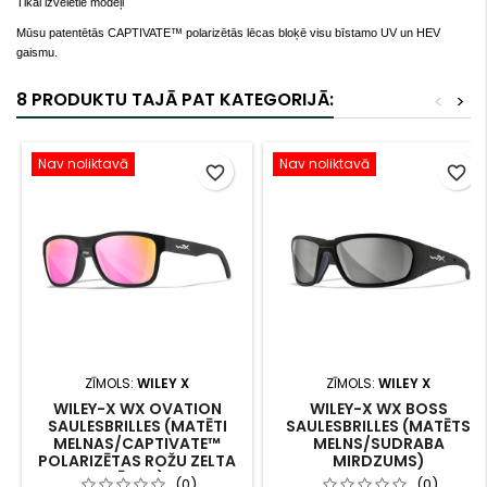
Tikai izvēlētie modeļi
Mūsu patentētās CAPTIVATE™ polarizētās lēcas bloķē visu bīstamo UV un HEV
gaismu.
8 PRODUKTU TAJĀ PAT KATEGORIJĀ:
<
>
Nav noliktavā
Nav noliktavā
favorite_border
favorite_border
ZĪMOLS:
WILEY X
ZĪMOLS:
WILEY X
WILEY-X WX OVATION
WILEY-X WX BOSS
SAULESBRILLES (MATĒTI
SAULESBRILLES (MATĒTS
MELNAS/CAPTIVATE™
MELNS/SUDRABA
POLARIZĒTAS ROŽU ZELTA
MIRDZUMS)
LĒCAS)
(0)
(0)