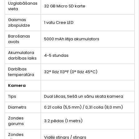
Uzglabāšanas
32 GB Micro SD karte
vieta
Gaismas
1 vatu Cree LED
zibspuldze
Barošanas
5000 mAh litija akumulators
avots
Akumulatora
4-5 stundas
darbības laiks
Darbības
32° līdz 113°F (0° līdz 45°C)
temperatūra
Kamera
Tips
Dual Lēcas, tiešā un sānu skata kamera
Diametrs
0.21 colla (5,5 mm) / 0,31 colla (8,0 mm)
Zondes
3.2 pēdas (1 metrs)
garums
Zondes
Vidēji stingrs / stingrs