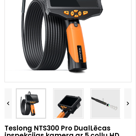


Teslong NTS300 Pro DualLēcas
inspekcijas kamera ar 5 collu HD