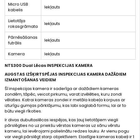
Micro USB
Iekļauts
kabelis
Lietotāja
Iekļauts
rokasgrāmata
Pārnēsāšanas
Iekļauts
futrālis
Kamera
Iekļauts
NTS300 Dual Lēcas INSPEKCIJAS KAMERA
AUGSTAS IZŠĶIRTSPĒJAS INSPEKCIJAS KAMERA DAŽĀDIEM
IZMANTOŠANAS VEIDIEM
Šī inspekcijas kamera ir saderīga ar dažādiem kameras
zondēm, tāpēc, veicot pirkumu, varat izvēlēties, kuru zondi
vēlaties. Katrai kameras zondei ir metāla kabeļa korpuss ar
izturīgu gumijas pārklājumu, kas labi saglabā formu, lai ar to
būtu viegli rīkoties.
Ir divas dubultaslēcas iespējas, kas ļauj lietotājiem viegli
pārslēgties no uz priekšu vērstas kameras uz sānu vērstu
kameru, lai ievērojami palielinātu redzes lauku. Ar vienu pogu
var viegli pārslēgt starp objektīviem. Elastīgie kameras kabeļi ir 1