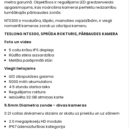
metra garumā. Objektīvos ir regulējams LED gredzenveida
apgaismojums, kas nodrošina kamerai perfektu redzamību
tumšākajās pārbaudes zonās.
NTS300 ir modulāra, tāpēc, mainoties vajadzībām, ir viegli
nomainīt kameras zondi uz cita tipa kameru.
TESLONG NTS300, SPRŪDA ROKTURIS, PĀRBAUDES KAMERA
Foto un video
5 collu krāsu IPS displejs
Rūdīta stikla aizsardzība
Metāla pastiprināti stūri
Viegli lietojams
LED zibspuldzes gaisma
5000 mAh akumulators
4.5 stundu darba laiks
Regulējams rokturis
Iebūvēta 32 GB atmiņas karte
5.5mm Diametra zonde - divas kameras
0.21 collas divkameru dizains ar skatu uz priekšu un uz sāniem
2.0 megapikseļu HD modulis
IP67 ūdensizturības kategorija