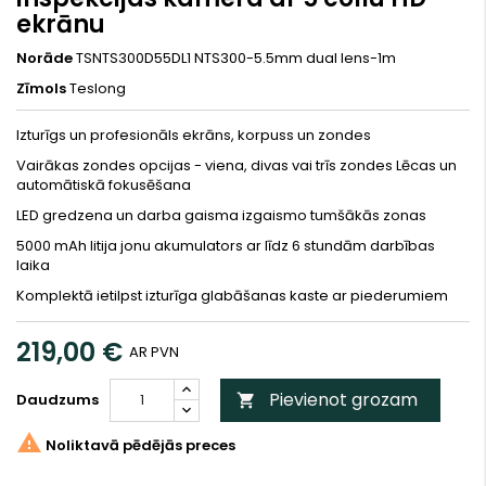
ekrānu
Norāde
TSNTS300D55DL1 NTS300-5.5mm dual lens-1m
Zīmols
Teslong
Izturīgs un profesionāls ekrāns, korpuss un zondes
Vairākas zondes opcijas - viena, divas vai trīs zondes Lēcas un
automātiskā fokusēšana
LED gredzena un darba gaisma izgaismo tumšākās zonas
5000 mAh litija jonu akumulators ar līdz 6 stundām darbības
laika
Komplektā ietilpst izturīga glabāšanas kaste ar piederumiem
219,00 €
AR PVN
Pievienot grozam
Daudzums


Noliktavā pēdējās preces