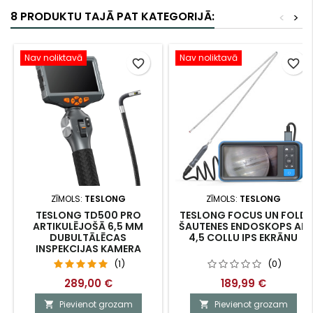
8 PRODUKTU TAJĀ PAT KATEGORIJĀ:
<
>
Nav noliktavā
Nav noliktavā
favorite_border
favorite_border
ZĪMOLS:
TESLONG
ZĪMOLS:
TESLONG
TESLONG TD500 PRO
TESLONG FOCUS UN FOLD
ARTIKULĒJOŠĀ 6,5 MM
ŠAUTENES ENDOSKOPS AR
DUBULTĀLĒCAS
4,5 COLLU IPS EKRĀNU
INSPEKCIJAS KAMERA
(1)
(0)
289,00 €
189,99 €
Pievienot grozam
Pievienot grozam

