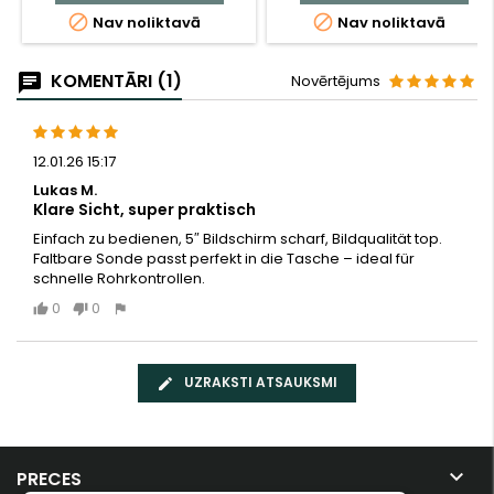


Nav noliktavā
Nav noliktavā
KOMENTĀRI (1)
Novērtējums
12.01.26 15:17
Lukas M.
Klare Sicht, super praktisch
Einfach zu bedienen, 5″ Bildschirm scharf, Bildqualität top.
Faltbare Sonde passt perfekt in die Tasche – ideal für
schnelle Rohrkontrollen.
0
0
UZRAKSTI ATSAUKSMI

PRECES