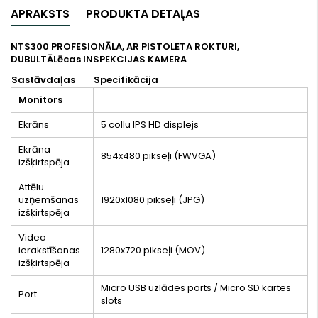
APRAKSTS
PRODUKTA DETAĻAS
NTS300 PROFESIONĀLA, AR PISTOLETA ROKTURI,
DUBULTĀLēcas INSPEKCIJAS KAMERA
Sastāvdaļas
Specifikācija
Monitors
Ekrāns
5 collu IPS HD displejs
Ekrāna
854x480 pikseļi (FWVGA)
izšķirtspēja
Attēlu
uzņemšanas
1920x1080 pikseļi (JPG)
izšķirtspēja
Video
ierakstīšanas
1280x720 pikseļi (MOV)
izšķirtspēja
Micro USB uzlādes ports / Micro SD kartes
Port
slots