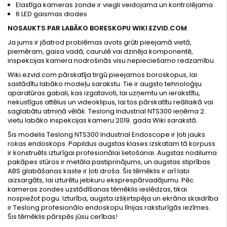
Elastīga kameras zonde ir viegli veidojama un kontrolējama
6 LED gaismas diodes
NOSAUKTS PAR LABĀKO BORESKOPU WIKI.EZVID.COM
Ja jums ir jāatrod problēmas avots grūti pieejamā vietā,
piemēram, gaisa vadā, caurulē vai dzinēja komponentē,
inspekcijas kamera nodrošinās visu nepieciešamo redzamību.
Wiki.ezvid.com pārskatīja tirgū pieejamos boroskopus, lai
sastādītu labāko modeļu sarakstu. Tie ir augsto tehnoloģiju
aparatūras gabali, kas izgatavoti, lai uzņemtu un ierakstītu,
nekustīgus attēlus un videoklipus, lai tos pārskatītu reāllaikā vai
saglabātu atmiņā vēlāk. Teslong Industrial NTS300 ieņēma 2.
vietu labāko inspekcijas kameru 2019. gada Wiki sarakstā.
Šis modelis Teslong NTS300 Industrial Endoscope ir ļoti jauks
rokas endoskops. Papildus augstas klases izskatam tā korpuss
ir konstruēts izturīgai profesionālai lietošanai. Augstas nodiluma
pakāpes stūros ir metāla pastiprinājums, un augstas stiprības
ABS glabāšanas kaste ir ļoti droša. Šis tēmēklis ir arī labi
aizsargāts, lai izturētu jebkuru eksprespārvadājumu. Pēc
kameras zondes uzstādīšanas tēmēklis ieslēdzas, tikai
nospiežot pogu. Izturība, augsta izšķirtspēja un ekrāna skaidrība
ir Teslong profesionālo endoskopu līnijas raksturīgās iezīmes.
Šis tēmēklis pārspēs jūsu cerības!