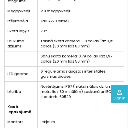
stingrums
Megapikseļi
2.0 megapikseļu
Izšķirtspēja
1280x720 pikseļi
Skata leņķis
70°
Laukuma
Taisnā skata kamera: 1.18 collas līdz 3,15
dziļums
collas (30 mm līdz 80 mm)
Sānu skata kamera: 0.79 collas līdz 1,97
collas (20 mm līdz 50 mm)
6 regulējamas augstas intensitātes
LED gaisma
gaismas diodes
Novērtējums IP67 (maksimālais dziļums 1
perm_identity
Izturība
metrs līdz 30 minūtēm) saskaņā ar IEC
standartu 60529
Sign In
Kas ir
iepakojumā
Monitors
Iekļauts